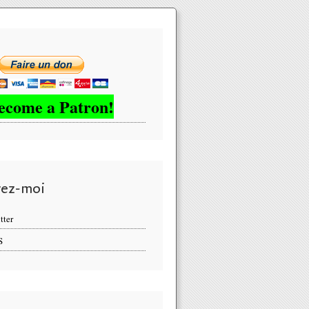
ecome a Patron!
vez-moi
tter
S
 Bruxelles... L'opération Gladio 2.0 de l'OTAN suit son cours... - M