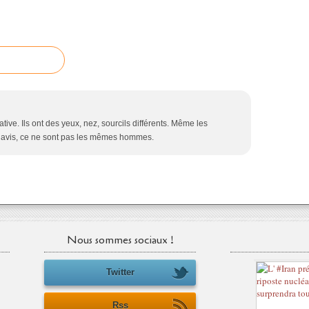
n
d
o
l
é
a
n
c
e
ve. Ils ont des yeux, nez, sourcils différents. Même les
s
on avis, ce ne sont pas les mêmes hommes.
à
t
o
u
t
e
s
Nous sommes sociaux !
l
e
Twitter
s
f
a
Rss