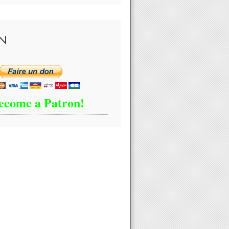
N
ecome a Patron!