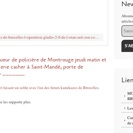
New
R
é
s
Abonne
article
i
s
Email
t
http://www.brujitafr.fr/2016/03/attentats-de-bruxelles-l-operation-gladio-2-0-de-l-otan-suit-son-cours.html
a
n
c
e
eur de policière de Montrouge jeudi matin et
7
cerie casher à Saint-Mandé, porte de
1
............
2
Lie
2
M
a
MO
BR
r
ne les supporte plus.
s
Les
2
0
Can
1
de 
6