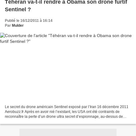
Téhéran va-t-il rendre à Obama son drone furtif
Sentinel ?
Publié le 16/12/2011 à 16:14
Par
Mulder
Le secret du drone américain Sentinel exposé par l’Iran 16 décembre 2011
Aerobuzz.fr Après en avoir nié l’existant, les USA ont été contraints de
reconnaître la perte d’un drone ultra secret d’espionnage, au-dessus de
l’Iran. L’affaire est embarrassante...