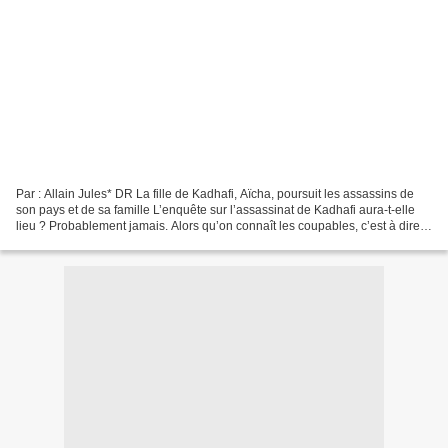
Par : Allain Jules* DR La fille de Kadhafi, Aïcha, poursuit les assassins de
son pays et de sa famille L’enquête sur l’assassinat de Kadhafi aura-t-elle
lieu ? Probablement jamais. Alors qu’on connaît les coupables, c’est à dire
les commanditaires, et...