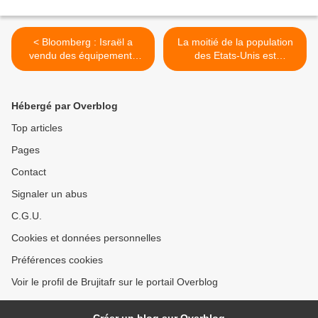
< Bloomberg : Israël a
La moitié de la population
vendu des équipements
des Etats-Unis est
d'écoute à l'Iran
officiellement pauvre >
Hébergé par Overblog
Top articles
Pages
Contact
Signaler un abus
C.G.U.
Cookies et données personnelles
Préférences cookies
Voir le profil de Brujitafr sur le portail Overblog