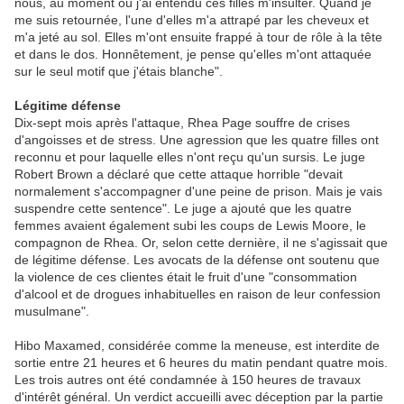
nous, au moment où j'ai entendu ces filles m'insulter. Quand je
me suis retournée, l'une d'elles m'a attrapé par les cheveux et
m'a jeté au sol. Elles m'ont ensuite frappé à tour de rôle à la tête
et dans le dos. Honnêtement, je pense qu'elles m'ont attaquée
sur le seul motif que j'étais blanche".
Légitime défense
Dix-sept mois après l'attaque, Rhea Page souffre de crises
d'angoisses et de stress. Une agression que les quatre filles ont
reconnu et pour laquelle elles n'ont reçu qu'un sursis. Le juge
Robert Brown a déclaré que cette attaque horrible "devait
normalement s'accompagner d'une peine de prison. Mais je vais
suspendre cette sentence". Le juge a ajouté que les quatre
femmes avaient également subi les coups de Lewis Moore, le
compagnon de Rhea. Or, selon cette dernière, il ne s'agissait que
de légitime défense. Les avocats de la défense ont soutenu que
la violence de ces clientes était le fruit d'une "consommation
d'alcool et de drogues inhabituelles en raison de leur confession
musulmane".
Hibo Maxamed, considérée comme la meneuse, est interdite de
sortie entre 21 heures et 6 heures du matin pendant quatre mois.
Les trois autres ont été condamnée à 150 heures de travaux
d'intérêt général. Un verdict accueilli avec déception par la partie