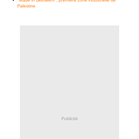
"Made in Bethléem", première zone industrielle de
Palestine
Publicité