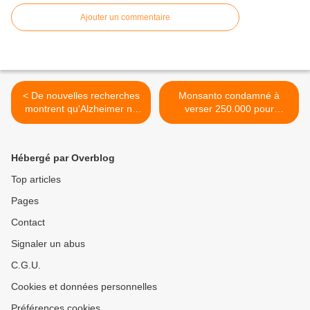
Ajouter un commentaire
< De nouvelles recherches
Monsanto condamné à
montrent qu'Alzheimer ne
verser 250.000 pour
serait en fait qu'un diabète
publicité mensongère >
de type 3 + le diacétyle
dans le popcorn et d'autres
Hébergé par Overblog
aliments pourrait favoriser
la maladie
Top articles
Pages
Contact
Signaler un abus
C.G.U.
Cookies et données personnelles
Préférences cookies