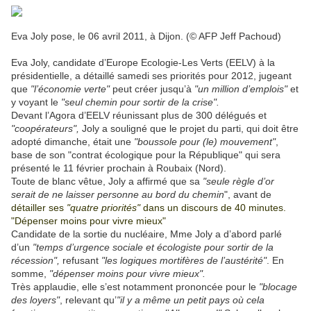
Eva Joly pose, le 06 avril 2011, à Dijon. (© AFP Jeff Pachoud)
Eva Joly, candidate d’Europe Ecologie-Les Verts (EELV) à la
présidentielle, a détaillé samedi ses priorités pour 2012, jugeant
que
"l’économie verte"
peut créer jusqu’à
"un million d’emplois"
et
y voyant le
"seul chemin pour sortir de la crise".
Devant l’Agora d’EELV réunissant plus de 300 délégués et
"coopérateurs",
Joly a souligné que le projet du parti, qui doit être
adopté dimanche, était une
"boussole pour (le) mouvement"
,
base de son "contrat écologique pour la République" qui sera
présenté le 11 février prochain à Roubaix (Nord).
Toute de blanc vêtue, Joly a affirmé que sa
"seule règle d’or
serait de ne laisser personne au bord du chemin
", avant de
détailler ses
"quatre priorités"
dans un discours de 40 minutes.
"Dépenser moins pour vivre mieux"
Candidate de la sortie du nucléaire, Mme Joly a d’abord parlé
d’un
"temps d’urgence sociale et écologiste pour sortir de la
récession",
refusant
"les logiques mortifères de l’austérité"
. En
somme,
"dépenser moins pour vivre mieux".
Très applaudie, elle s’est notamment prononcée pour le
"blocage
des loyers"
, relevant qu’
"il y a même un petit pays où cela