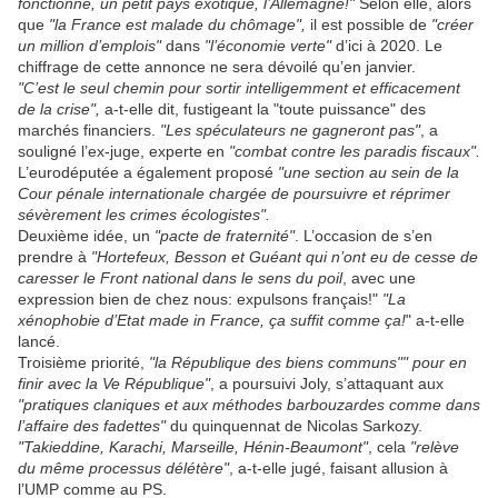
fonctionne, un petit pays exotique, l’Allemagne!"
Selon elle, alors
que
"la France est malade du chômage",
il est possible de
"créer
un million d’emplois"
dans
"l’économie verte"
d’ici à 2020. Le
chiffrage de cette annonce ne sera dévoilé qu’en janvier.
"C’est le seul chemin pour sortir intelligemment et efficacement
de la crise",
a-t-elle dit, fustigeant la "toute puissance" des
marchés financiers.
"Les spéculateurs ne gagneront pas"
, a
souligné l’ex-juge, experte en
"combat contre les paradis fiscaux".
L’eurodéputée a également proposé
"une section au sein de la
Cour pénale internationale chargée de poursuivre et réprimer
sévèrement les crimes écologistes".
Deuxième idée, un
"pacte de fraternité"
. L’occasion de s’en
prendre à
"Hortefeux, Besson et Guéant qui n’ont eu de cesse de
caresser le Front national dans le sens du poil
, avec une
expression bien de chez nous: expulsons français!"
"La
xénophobie d’Etat made in France, ça suffit comme ça!
" a-t-elle
lancé.
Troisième priorité,
"la République des biens communs"" pour en
finir avec la Ve République"
, a poursuivi Joly, s’attaquant aux
"pratiques claniques et aux méthodes barbouzardes comme dans
l’affaire des fadettes"
du quinquennat de Nicolas Sarkozy.
"Takieddine, Karachi, Marseille, Hénin-Beaumont"
, cela
"relève
du même processus délétère"
, a-t-elle jugé, faisant allusion à
l’UMP comme au PS.