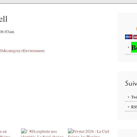
ell
, 06:03am
B
1926&category+Environment
Sui
Twi
RS