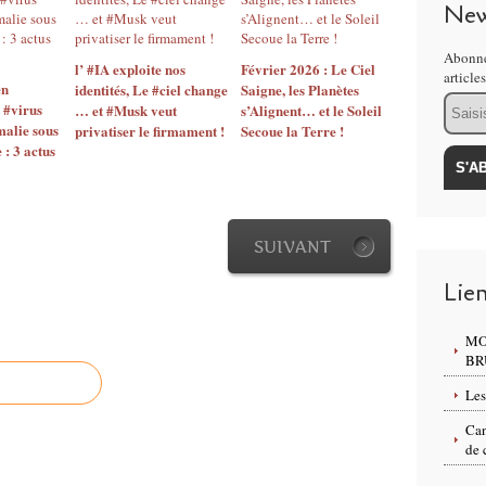
New
Abonne
l’ #IA exploite nos
Février 2026 : Le Ciel
article
en
identités, Le #ciel change
Saigne, les Planètes
Email
 #virus
… et #Musk veut
s’Alignent… et le Soleil
malie sous
privatiser le firmament !
Secoue la Terre !
 : 3 actus
SUIVANT
Lie
MO
BR
Les
Can
de 