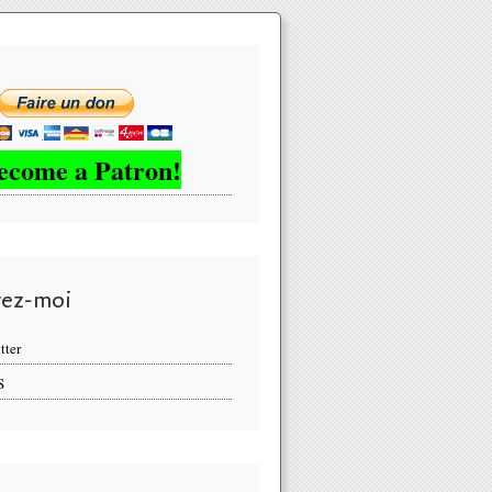
ecome a Patron!
vez-moi
tter
S