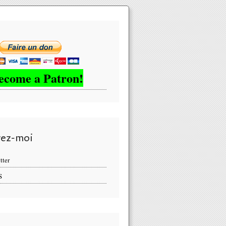
ecome a Patron!
vez-moi
tter
S