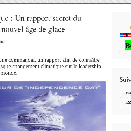
e : Un rapport secret du
 nouvel âge de glace
4am
B
agone commandait un rapport afin de connaître
rusque changement climatique sur le leadership
du monde.
Sui
Twi
RS