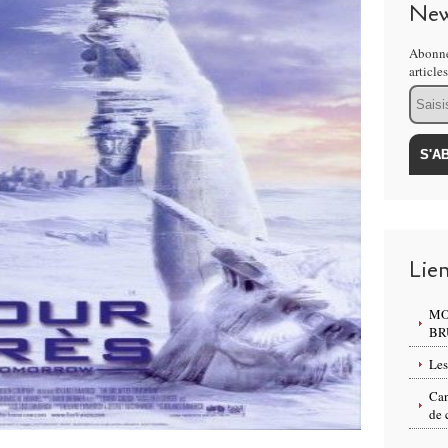
New
Abonne
article
Email
Lie
MO
BR
Les
Can
de 