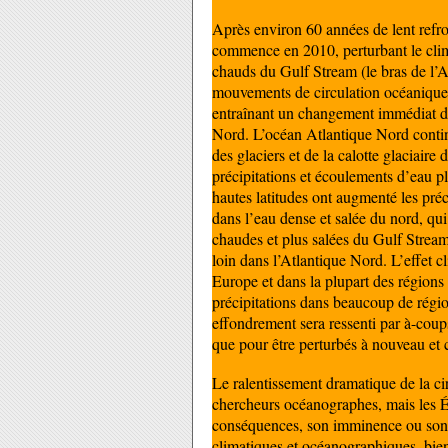
Après environ 60 années de lent refro
commence en 2010, perturbant le clim
chauds du Gulf Stream (le bras de l’A
mouvements de circulation océanique
entraînant un changement immédiat du
Nord. L’océan Atlantique Nord contin
des glaciers et de la calotte glaciaire
précipitations et écoulements d’eau p
hautes latitudes ont augmenté les pré
dans l’eau dense et salée du nord, qu
chaudes et plus salées du Gulf Stream
loin dans l’Atlantique Nord. L’effet 
Europe et dans la plupart des régions
précipitations dans beaucoup de régio
effondrement sera ressenti par à-coups
que pour être perturbés à nouveau et 
Le ralentissement dramatique de la ci
chercheurs océanographes, mais les É
conséquences, son imminence ou son 
climatiques et océanographiques, bien