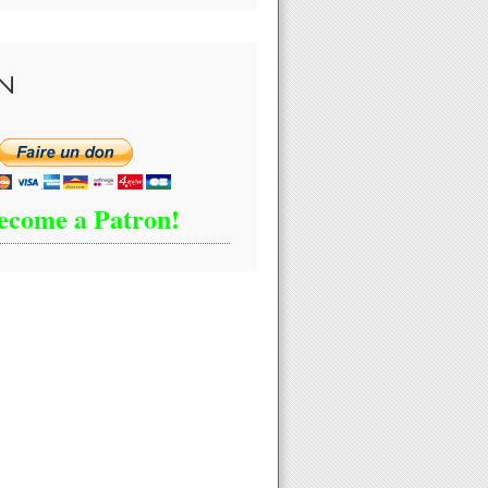
N
ecome a Patron!