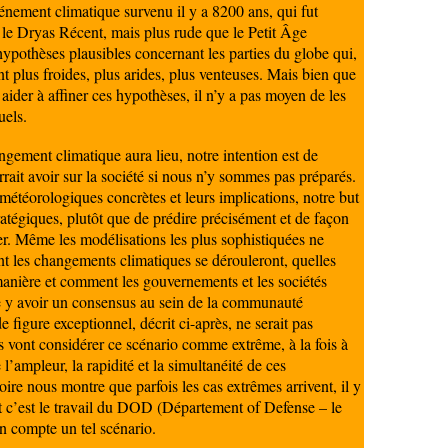
vénement climatique survenu il y a 8200 ans, qui fut
 le Dryas Récent, mais plus rude que le Petit Âge
ypothèses plausibles concernant les parties du globe qui,
t plus froides, plus arides, plus venteuses. Mais bien que
 aider à affiner ces hypothèses, il n’y a pas moyen de les
uels.
gement climatique aura lieu, notre intention est de
rrait avoir sur la société si nous n’y sommes pas préparés.
étéorologiques concrètes et leurs implications, notre but
tratégiques, plutôt que de prédire précisément et de façon
er. Même les modélisations les plus sophistiquées ne
t les changements climatiques se dérouleront, quelles
manière et comment les gouvernements et les sociétés
e y avoir un consensus au sein de la communauté
de figure exceptionnel, décrit ci-après, ne serait pas
 vont considérer ce scénario comme extrême, à la fois à
’ampleur, la rapidité et la simultanéité de ces
ire nous montre que parfois les cas extrêmes arrivent, il y
 et c’est le travail du DOD (Département of Defense – le
n compte un tel scénario.