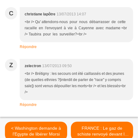
C
christiane lapôtre
13/07/2013 14:07
<br /> Qu' attendons-nous pour nous débarrasser de cette
racaille en l'envoyant à vie à Cayenne avec madame <br
/> Taubira pour les surveiller?<br />
Répondre
Z
zelectron
13/07/2013 09:50
<br /> Brétigny : les secours ont été caillassés et des jeunes
(de quelles ethnies ?[interdit de parler de "race" y compris
sale]) sont venus dépouiller les morts<br /> et les blessés<br
/>
Répondre
< Washington demande à
FRANCE : Le gaz de
l'Egypte de libérer Morsi
schiste renvoyé devant le