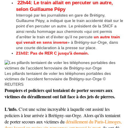
22h44: Le train allait en percuter un autre,
selon Guillaume Pépy
Interrogé par les journalistes en gare de Brétigny,
Guillaume Pépy, a indiqué que le train accidenté était sur le
point d'en percuter un autre. Le président de la SNCF a
ainsi rendu hommage aux cheminots «qui ont permis
d'arrêter le train et d'éviter qu'il ne percute
un autre train
qui venait en sens inverse
» à Brétigny-sur-Orge, dans
une courte déclaration à la presse sur place.
21h02: Pas de RER C jusqu'à demain.
Les pillards tentaient de voler les téléphones portables des
victimes de l'accident ferroviaire de Brétigny-sur-Orge
©
REUTERS
Pompiers et policiers qui tentaient de porter secours aux
victimes du déraillement ont fait face à des jets de pierres.
L'info.
C'est une scène incroyable à laquelle ont assisté les
policiers à leur arrivée à Brétigny-sur-Orge. Alors qu'ils tentaient
de porter secours aux victimes du
déraillement du Paris-Limoges,
dans lequel au moins six personnes ont trouvé la mort
, ils ont dû