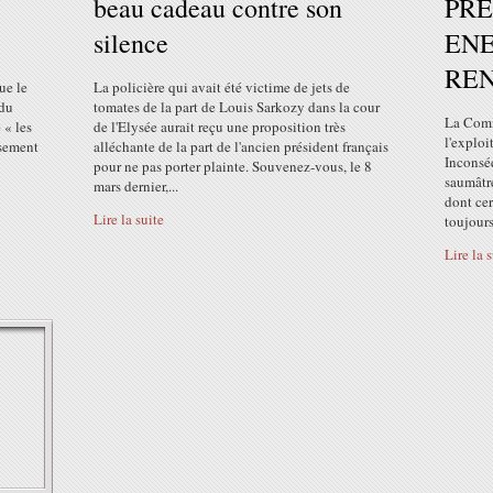
beau cadeau contre son
PRE
silence
ENE
RE
ue le
La policière qui avait été victime de jets de
 du
tomates de la part de Louis Sarkozy dans la cour
La Comm
 « les
de l'Elysée aurait reçu une proposition très
l'exploi
usement
alléchante de la part de l'ancien président français
Inconséq
pour ne pas porter plainte. Souvenez-vous, le 8
saumâtr
mars dernier,...
dont ce
Lire la suite
toujours 
Lire la 