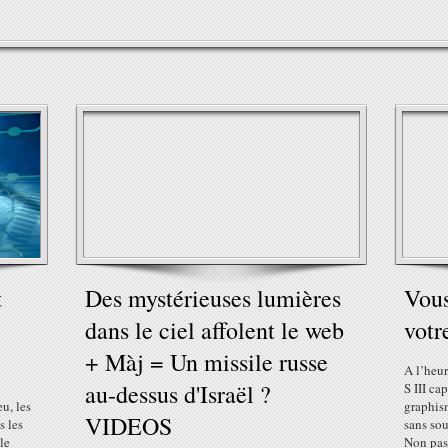
t
Des mystérieuses lumières
Vous
dans le ciel affolent le web
votr
+ Màj = Un missile russe
A l’heu
au-dessus d'Israël ?
S III ca
u, les
graphism
VIDEOS
s les
sans sou
le
Non pas 