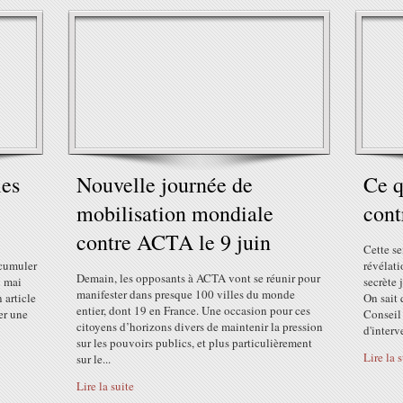
les
Nouvelle journée de
Ce q
mobilisation mondiale
cont
contre ACTA le 9 juin
Cette se
ccumuler
révélati
Demain, les opposants à ACTA vont se réunir pour
n mai
secrète 
manifester dans presque 100 villes du monde
 article
On sait 
entier, dont 19 en France. Une occasion pour ces
er une
Conseil 
citoyens d’horizons divers de maintenir la pression
d'interv
sur les pouvoirs publics, et plus particulièrement
Lire la 
sur le...
Lire la suite