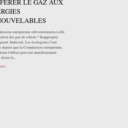
FERER LE GAZ AUX
RGIES
NOUVELABLES
ission européenne subventionnera-t-elle
tation des gaz de schiste ? Inapproprié.
uent. Indécent. Les écologistes l’ont
e depuis que la Commission européenne,
rtains lobbies peuvent manifestement
dicter la...
suite