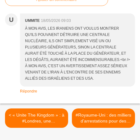
U
UMMITE
18/05/2026 09:03
À MON AVIS, LES IRANIENS ONT VOULUS MONTRER
QU'ILS POUVAIENT DÉTRUIRE UNE CENTRALE
NUCLÉAIRE, ILS ONT SIMPLEMENT VISÉ UN OU
PLUSIEURS GÉNÉRATEURS, SINON LA CENTRALE
AURAIT ÉTÉ TOUCHÉ À LA PLACE DU GÉNÉRATEUR, ET
LES DÉGÂTS, AURAIENT ÉTÉ INCOMMENSURABLES.<br />
À MON AVIS, C'EST UN AVERTISSEMENT ASSEZ SÉRIEUX
VENANT DE L'IRAN À L'ENCONTRE DE SES ENNEMIS
ALLIÉS DES ISRAÉLIENS ET DES USA.
Répondre
< « Unite The Kingdom » : à
#Royaume-Uni : des milliers
#Londres, une
d’arrestations pour des
démonstration de force
messages en ligne au nom
contre l’immigration malgré
du Communications Act >
la mise en garde de