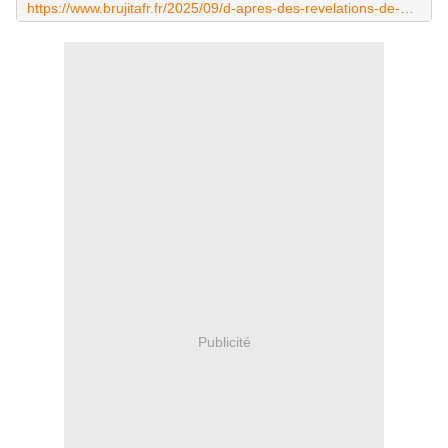
https://www.brujitafr.fr/2025/09/d-apres-des-revelations-de-mediapart-le-nouveau-premier-ministre-sebastien-lecornu-a-reconnu-ne-pas-etre-diplome-d-un-master-de-droit-public-ce-qu-il-indiquait-pourtant-depuis-2016.html
Publicité