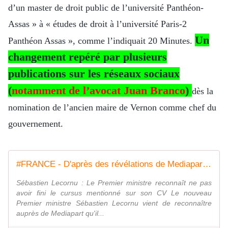
d’un master de droit public de l’université Panthéon-
Assas » à « études de droit à l’université Paris-2
Un
Panthéon Assas », comme
l’indiquait 20 Minutes
.
changement repéré par plusieurs
publications sur les réseaux sociaux
(
notamment de l’avocat Juan Branco
)
dès la
nomination de l’ancien maire de Vernon comme chef du
gouvernement.
#FRANCE - D'après des révélations de Mediapart, le nouveau Premier ministre Sébastien #Lecornu a reconnu ne pas être diplômé d'un master de droit public, ce qu'il indiquait pourtant depuis 2016 - MOINS de BIENS PLUS de LIENS
Sébastien Lecornu : Le Premier ministre reconnaît ne pas
avoir fini le cursus mentionné sur son CV Le nouveau
Premier ministre Sébastien Lecornu vient de reconnaître
auprès de Mediapart qu'il...