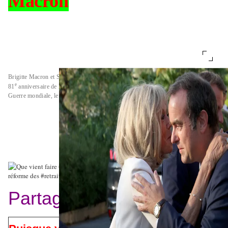
Macron
Brigitte Macron et Sébastien Lecornu lors d’une cérémonie marquant le
e
81
anniversaire de la libération de Bormes-les-Mimosas pendant la Seconde
Guerre mondiale, le dimanche 17 août 2025.
Alain Robert/Pool/Bestimage
Partager cet article