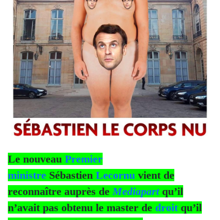
Le nouveau
Premier
ministre
Sébastien
Lecornu
vient de
reconnaître auprès de
Mediapart
qu’il
n’avait pas obtenu le master de
droit
qu’il