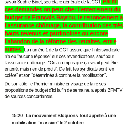
Parmi
savoir Sophie Binet, secrétaire générale de la CGT.
ces demandes on peut citer l'enterrement du
budget de François Bayrou, le renoncement à
l'assurance chômage, la contribution des très
hauts revenus et patrimoines ou encore
l'abandon de la réforme des retraites, entre
autres.
La numéro 1 de la CGT assure que l'intersyndicale
n'a eu "aucune réponse" sur ces revendications, sauf pour
l'assurance chômage : "On a compris que ça serait peut-être
enterré, mais rien de précis". De fait, les syndicats sont "en
colère" et son "déterminés à continuer la mobilisation".
De son côté, le Premier ministre envisage de faire ses
propositions de budget d'ici la fin de semaine, a appris BFMTV
de sources concordantes.
15:20 - Le mouvement Bloquons Tout appelle à une
mobilisation "massive" le 2 octobre