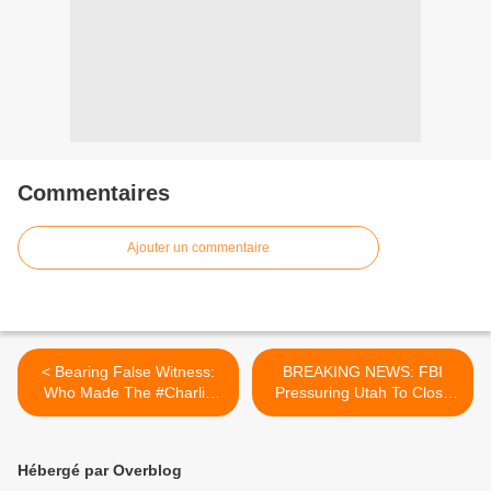
Commentaires
Ajouter un commentaire
< Bearing False Witness:
BREAKING NEWS: FBI
Who Made The #Charlie
Pressuring Utah To Close
Kirk Videos Go Viral? |
The Charlie Kirk Case |
#Candace Ep 241
Candace Ep 242 >
Hébergé par Overblog