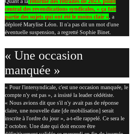
Quant à la
réforme des retraites de 2023, point
central des revendications syndicales, « ça fait
partie des sujets qui ont été le moins clair »
, a
déploré Marylise Léon. Il n'a pas dit un mot d'une
éventuelle suspension, a regretté Sophie Binet.
« Une occasion
manquée »
« Pour l'intersyndicale, c'est une occasion manquée, le
compte n'y est pas », a insisté la leader cédétiste.
« Nous avions dit que s'il n'y avait pas de réponse
claire, une nouvelle date [de mobilisation] serait
inscrite à l'ordre du jour », a-t-elle rappelé. Ce sera le
2 octobre. Une date qui doit encore être
définitivement validée ce mercredi en fin de journée.