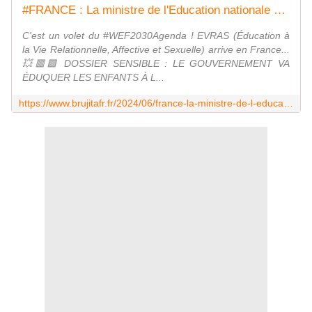
#FRANCE : La ministre de l'Education nationale Nicole Belloubet va dévoiler dans les prochains jours un nouveau programme d'" éducation à la vie affective et sexuelle " prévu " du CP à la terminale " - MOINS de BIENS PLUS de LIENS
C'est un volet du #WEF2030Agenda ! EVRAS (Éducation à
la Vie Relationnelle, Affective et Sexuelle) arrive en France...
💥🟥🟪 DOSSIER SENSIBLE : LE GOUVERNEMENT VA
ÉDUQUER LES ENFANTS À L...
https://www.brujitafr.fr/2024/06/france-la-ministre-de-l-education-nationale-nicole-belloubet-va-devoiler-dans-les-prochains-jours-un-nouveau-programme-nouveau-programme-d-education-a-la-vie-affective-et-sexuelle-prevu-du-cp-a-la-terminale.html