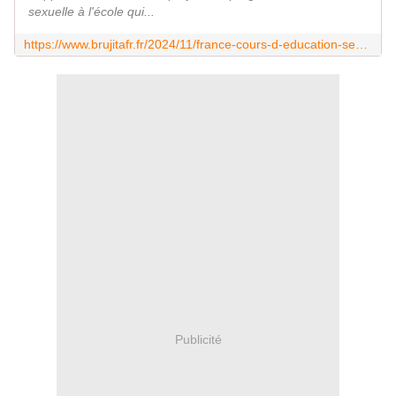
sexuelle à l'école qui...
https://www.brujitafr.fr/2024/11/france-cours-d-education-sexuelle-le-nouveau-programme-d-education-sexuelle-fait-deja-bondir-les-syndicats-et-parents.html
Publicité