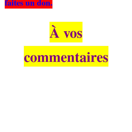
faites un don.
À vos
commentaires