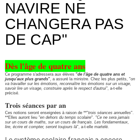
NAVIRE NE
CHANGERA PAS
DE CAP"
Dès l'âge de quatre ans
Ce programme s'adressera aux élèves
"
de l'âge de quatre ans et
jusqu'aux plus grands
"
, a assuré la ministre. Chez les plus petits, "
on
va travailler sur les émotions, reconnaître les émotions sur un visage,
savoir lire un visage, construire après le respect d'autrui"
, a-t-elle
précisé.
Trois séances par an
Ces notions seront enseignées à raison de **"
trois séances annuelles
".
**Elles auront lieu
"en dehors du temps scolaire
".
"Ce ne sera jamais
sur un cours de maths, sur un cours de français. Les fondamentaux,
lire, écrire et compter, seront toujours là
", a-t-elle martelé.
Le système scolaire français a encore