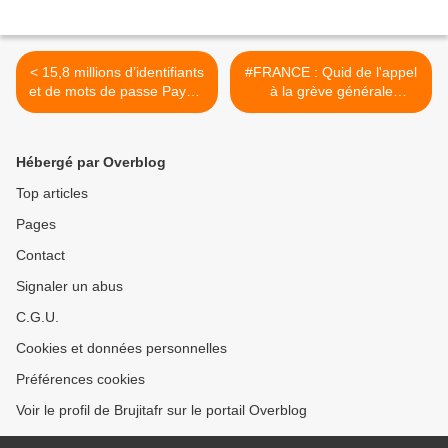
< 15,8 millions d’identifiants
#FRANCE : Quid de l'appel
et de mots de passe PayPal
à la grève générale
volés : comment savoir si
citoyenne pour le 10
vous êtes concerné ?
septembre 2025 (Partie 1 et
Partie 2) >
Hébergé par Overblog
Top articles
Pages
Contact
Signaler un abus
C.G.U.
Cookies et données personnelles
Préférences cookies
Voir le profil de Brujitafr sur le portail Overblog