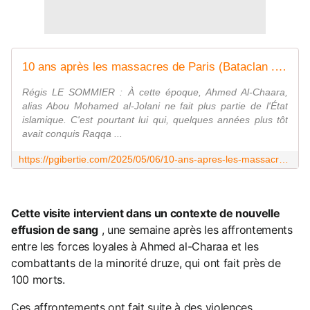
10 ans après les massacres de Paris (Bataclan ...),tapis rouge à l&rsquo;Elysée pour un des idéologues à l&rsquo;origine de la boucherie
Régis LE SOMMIER : À cette époque, Ahmed Al-Chaara,
alias Abou Mohamed al-Jolani ne fait plus partie de l'État
islamique. C'est pourtant lui qui, quelques années plus tôt
avait conquis Raqqa ...
https://pgibertie.com/2025/05/06/10-ans-apres-les-massacres-de-paris-bataclan-tapis-rouge-a-lelysee-pour-un-des-ideologues-a-lorigine-de-la-boucherie/
Cette visite intervient dans un contexte de nouvelle
effusion de sang
, une semaine après les affrontements
entre les forces loyales à Ahmed al-Charaa et les
combattants de la minorité druze, qui ont fait près de
100 morts.
Ces affrontements ont fait suite à des violences