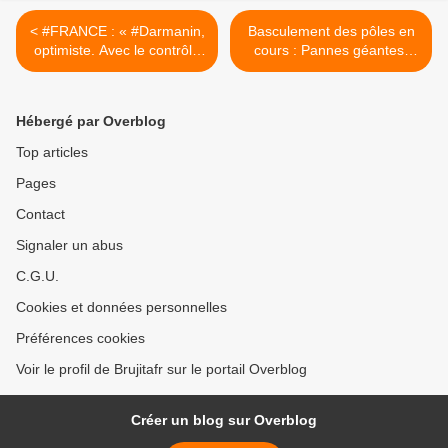
< #FRANCE : « #Darmanin,
Basculement des pôles en
optimiste. Avec le contrôle
cours : Pannes géantes,
social on pourra ramener la
#Inde Vs Pakistan, invasion
sécurité ». L’édito de
russe et planète X >
Charles SANNAT
Hébergé par Overblog
Top articles
Pages
Contact
Signaler un abus
C.G.U.
Cookies et données personnelles
Préférences cookies
Voir le profil de Brujitafr sur le portail Overblog
Créer un blog sur Overblog