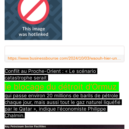
https://www.businessbourse.com/2024/10/03/waouh-hier-une-hausse-intraday-de-7-du-prix-du-petrole-alors-que-les-tensions-sintensifient-au-moyen-orient/?feed_id=2681&_unique_id=66feb82edd064
Conflit au Proche-Orient : « Le scénario 
catastrophe serait 
le blocage du détroit d’Ormuz 
qui passe environ 20 millions de barils de pétrole 
chaque jour, mais aussi tout le gaz naturel liquéfié 
par le Qatar », indique l'économiste Philippe 
Chalmin.