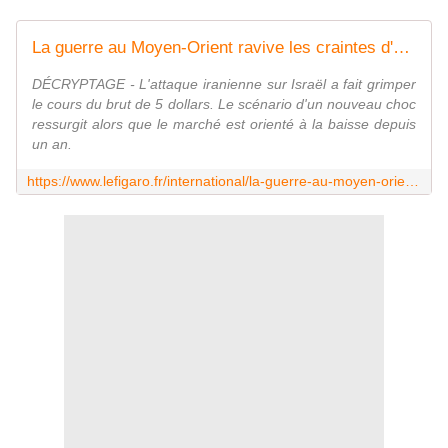
La guerre au Moyen-Orient ravive les craintes d'une crise pétrolière
DÉCRYPTAGE - L'attaque iranienne sur Israël a fait grimper
le cours du brut de 5 dollars. Le scénario d'un nouveau choc
ressurgit alors que le marché est orienté à la baisse depuis
un an.
https://www.lefigaro.fr/international/la-guerre-au-moyen-orient-ravive-les-craintes-d-une-crise-petroliere-20241002