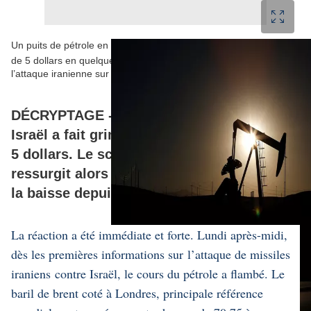
Un puits de pétrole en Californie. Le cours du brent s’est envolé
er
de 5 dollars en quelques heures le 1
octobre à l’annonce de
l’attaque iranienne sur Israël.
Lucy Nicholson / REUTERS
DÉCRYPTAGE -
L’attaque iranienne sur
Israël a fait grimper le cours du brut de
5 dollars. Le scénario d’un nouveau choc
ressurgit alors que le marché est orienté à
la baisse depuis un an.
La réaction a été immédiate et forte. Lundi après-midi,
dès les premières informations sur
l’attaque de missiles
iraniens
contre Israël, le cours du pétrole a flambé. Le
baril de brent coté à Londres, principale référence