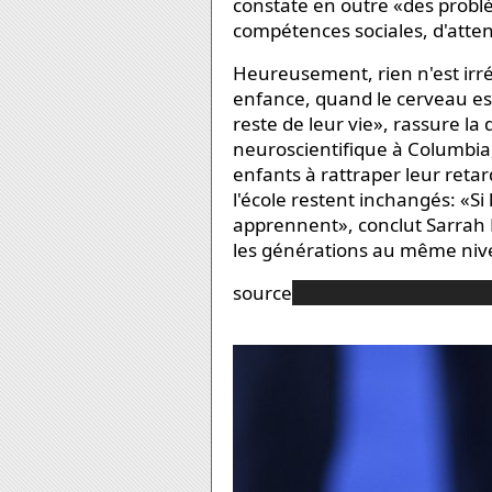
constate en outre «des problè
compétences sociales, d'attenti
Heureusement, rien n'est irr
enfance, quand le cerveau es
reste de leur vie», rassure l
neuroscientifique à Columbia, 
enfants à rattraper leur retard
l'école restent inchangés: «Si 
apprennent», conclut Sarrah 
les générations au même nive
source