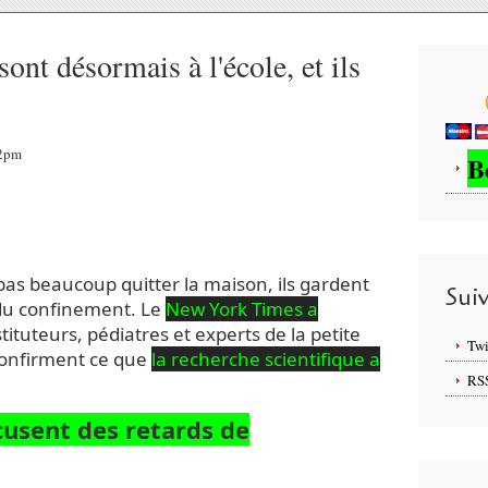
nt désormais à l'école, et ils
12pm
B
as beaucoup quitter la maison, ils gardent
Sui
du confinement. Le
New York Times a
tituteurs, pédiatres et experts de la petite
Twi
confirment ce que
la recherche scientifique a
RS
cusent des retards de