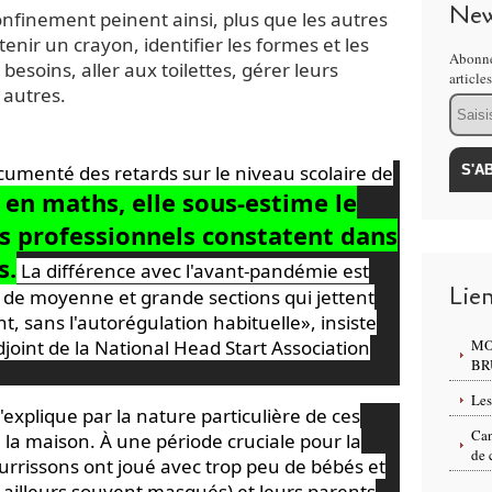
New
nfinement peinent ainsi, plus que les autres
nir un crayon, identifier les formes et les
Abonne
esoins, aller aux toilettes, gérer leurs
article
 autres.
Email
ocumenté des retards sur le niveau
scolaire
de
n maths, elle sous-estime le
es professionnels constatent dans
s.
La différence avec l'avant-pandémie est
Lie
ts de moyenne et grande sections qui jettent
, sans l'autorégulation habituelle», insiste
oint de la National Head Start Association
MO
BR
Les
xplique par la nature particulière de ces
Can
 la maison. À une période cruciale pour la
de 
ourrissons ont joué avec trop peu de bébés et
r ailleurs souvent masqués) et leurs parents