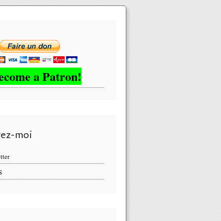
ecome a Patron!
vez-moi
tter
S