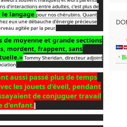
ns d'interactions entre adultes, c'est plus de
r le langage
pour nos chérubins. Quant
 chez eux une débauche d'énergie précieuse
DO
rveau agitée par la peur.
ts de moyenne et grande sections
es, mordent, frappent, sans
B
tuelle.»
Tommy Sheridan, directeur adjoint
ociation
nt aussi passé plus de temps
vec les jouets d'éveil, pendant
ssayaient de conjuguer travail
e d'enfant.