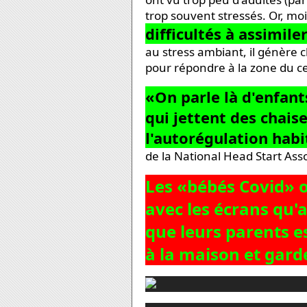
trop souvent stressés. Or, moi
difficultés à assimile
au stress ambiant, il génère
pour répondre à la zone du ce
«On parle là d'enfan
qui jettent des chais
l'autorégulation habi
de la National Head Start Ass
Les «bébés Covid» o
avec les
écrans
qu'a
que leurs parents e
à la maison et gard