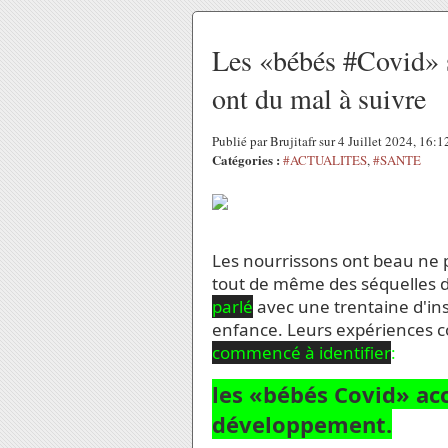
Les «bébés #Covid» so
ont du mal à suivre
Publié par Brujitafr sur 4 Juillet 2024, 16:
Catégories :
#ACTUALITES
,
#SANTE
Les nourrissons ont beau ne p
tout de même des séquelles 
parlé
avec une trentaine d'ins
enfance. Leurs expériences 
commencé à identifier
:
les «bébés Covid» ac
développement.