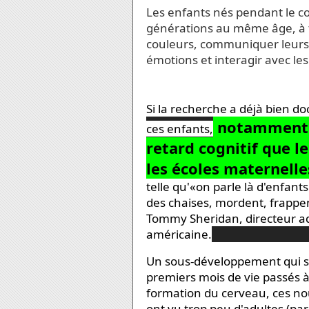
Les enfants nés pendant le co
générations au même âge, à te
couleurs, communiquer leurs b
émotions et interagir avec les
Si la recherche a déjà bien d
notamment e
ces enfants,
retard cognitif que l
les écoles maternelle
telle qu'«on parle là d'enfan
des chaises, mordent, frappent
Tommy Sheridan, directeur adj
américaine.
Un sous-développement qui s'e
premiers mois de vie passés à
formation du
cerveau
, ces n
ont vu trop peu d'adultes (pa