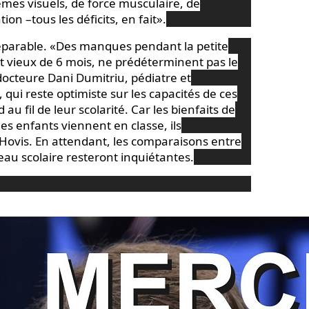
mes visuels, de force musculaire, de
on –tous les déficits, en fait».
éparable. «Des manques pendant la petite
t vieux de 6 mois, ne prédéterminent pas le
a docteure Dani Dumitriu,
pédiatre
et
qui reste optimiste sur les capacités de ces
 au fil de leur scolarité. Car les bienfaits de
les enfants viennent en classe, ils
Hovis. En attendant, les comparaisons entre
au scolaire resteront inquiétantes.