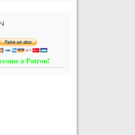
N
ecome a Patron!