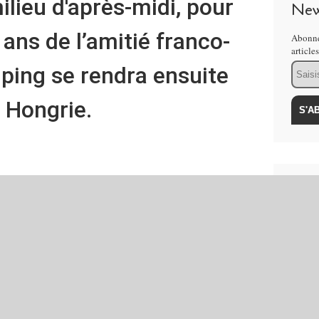
lieu d'après-midi, pour
New
 ans de l’amitié franco-
Abonne
article
Email
nping se rendra ensuite
n Hongrie.
Lie
MO
BR
Les
Can
de 