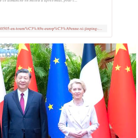
vé ce dimanche en milieu d'après-midi, pour c...
https://www.rfi.fr/fr/asie-pacifique/20240505-en-tourn%C3%A9e-europ%C3%A9enne-xi-jinping-n-a-pas-choisi-paris-belgrade-et-budapest-au-hasard