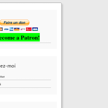
ecome a Patron!
vez-moi
tter
S