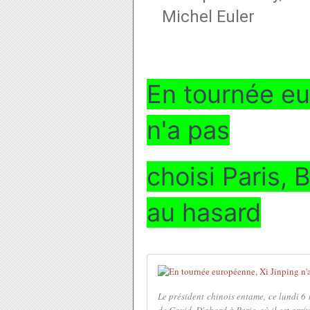
Michel Euler
En tournée eu
n'a pas
choisi Paris,
au hasard
Le président chinois entame, ce lundi 6