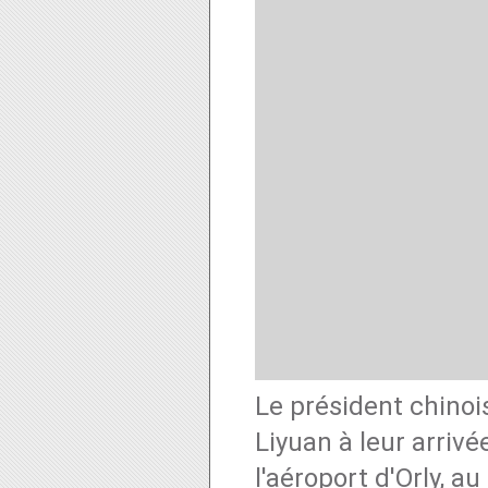
Le président chinoi
Liyuan à leur arrivé
l'aéroport d'Orly, au