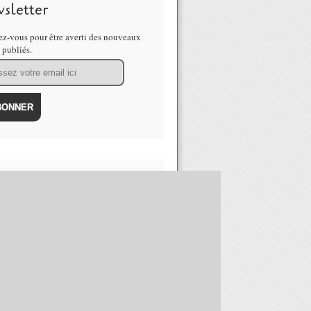
sletter
z-vous pour être averti des nouveaux
s publiés.
ns
INS de BIENS PLUS de LIENS (
UJITAFR) également sur PATREON
 Tronches de Cake
ulars et autres événements truqués
ce monde