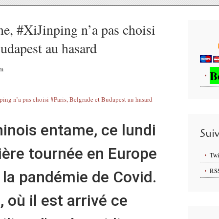
e, #XiJinping n’a pas choisi
Budapest au hasard
am
B
hinois entame, ce lundi
Sui
ière tournée en Europe
Twi
RS
 la pandémie de Covid.
 où il est arrivé ce