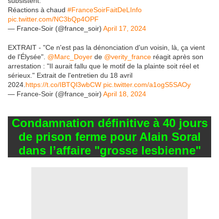
subsistent.
Réactions à chaud
#FranceSoirFaitDeLInfo
pic.twitter.com/NC3bQp4OPF
— France-Soir (@france_soir)
April 17, 2024
EXTRAIT - "Ce n'est pas la dénonciation d'un voisin, là, ça vient
de l'Élysée".
@Marc_Doyer
de
@verity_france
réagit après son
arrestation : "Il aurait fallu que le motif de la plainte soit réel et
sérieux." Extrait de l'entretien du 18 avril
2024.
https://t.co/IBTQl3wbCW
pic.twitter.com/a1ogS5SAOy
— France-Soir (@france_soir)
April 18, 2024
Condamnation définitive à 40 jours
de prison ferme pour Alain Soral
dans l’affaire "grosse lesbienne"