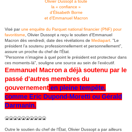
Olivier Dussopt a toute
la « confiance »
d’Élisabeth Borne
et d’Emmanuel Macron
Visé par
une enquête du Parquet national financier (PNF) pour
favoritisme
, Olivier Dussopt a reçu le soutien d'Emmanuel
Macron dès vendredi, date des révélations de
Mediapart
. "Le
président l’a soutenu professionnellement et personnellement",
assure un proche du chef de l'État.
"Personne n’imagine à quel point le président est protecteur dans
ces moments-là", souligne une source au sein de l’exécutif.
Emmanuel Macron a déjà soutenu par le
passé d’autres membres du
gouvernement
en pleine tempête,
comme
Eric Dupond-Moretti
ou Gérald
Darmanin.
🤮🤮🤮🤮🤮🤮🤮🤮🤮🤮
Outre le soutien du chef de l'État, Olivier Dussopt a par ailleurs