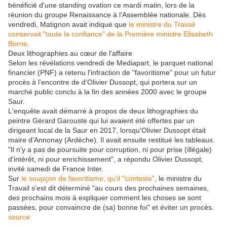
bénéficié d'une standing ovation ce mardi matin, lors de la
réunion du groupe Renaissance à l'Assemblée nationale. Dès
vendredi, Matignon avait indiqué que
le ministre du Travail
conservait "toute la confiance" de la Première ministre Elisabeth
Borne
.
Deux lithographies au cœur de l'affaire
Selon les révélations vendredi de Mediapart, le parquet national
financier (PNF) a retenu l'infraction de "favoritisme" pour un futur
procès à l'encontre de d'Olivier Dussopt, qui portera sur un
marché public conclu à la fin des années 2000 avec le groupe
Saur.
L'enquête avait démarré à propos de deux lithographies du
peintre Gérard Garouste qui lui avaient été offertes par un
dirigeant local de la Saur en 2017, lorsqu'Olivier Dussopt était
maire d'Annonay (Ardèche). Il avait ensuite restitué les tableaux.
"Il n'y a pas de poursuite pour corruption, ni pour prise (illégale)
d'intérêt, ni pour enrichissement", a répondu Olivier Dussopt,
invité samedi de France Inter.
Sur
le soupçon de favoritisme, qu'il "conteste"
, le ministre du
Travail s'est dit déterminé "au cours des prochaines semaines,
des prochains mois à expliquer comment les choses se sont
passées, pour convaincre de (sa) bonne foi" et éviter un procès.
source