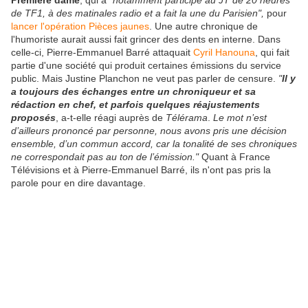
Première dame
, qui a
"notamment participé au JT de 20 heures
de TF1, à des matinales radio et a fait la une du Parisien",
pour
lancer l'opération Pièces jaunes
. Une autre chronique de
l'humoriste aurait aussi fait grincer des dents en interne. Dans
celle-ci, Pierre-Emmanuel Barré attaquait
Cyril Hanouna
, qui fait
partie d'une société qui produit certaines émissions du service
public. Mais Justine Planchon ne veut pas parler de censure.
"
Il y
a toujours des échanges entre un chroniqueur et sa
rédaction en chef, et parfois quelques réajustements
proposés
, a-t-elle réagi auprès de
Télérama
.
Le mot n’est
d’ailleurs prononcé par personne, nous avons pris une décision
ensemble, d’un commun accord, car la tonalité de ses chroniques
ne correspondait pas au ton de l’émission."
Quant à France
Télévisions et à Pierre-Emmanuel Barré, ils n'ont pas pris la
parole pour en dire davantage.