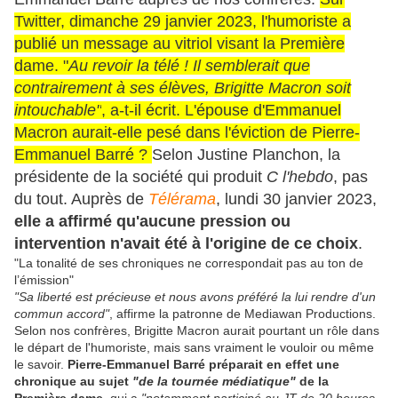
Twitter, dimanche 29 janvier 2023, l'humoriste a
publié un message au vitriol visant la Première
dame. "
Au revoir la télé ! Il semblerait que
contrairement à ses élèves, Brigitte Macron soit
intouchable"
, a-t-il écrit. L'épouse d'Emmanuel
Macron aurait-elle pesé dans l'éviction de Pierre-
Emmanuel Barré ?
Selon Justine Planchon, la
présidente de la société qui produit
C l'hebdo
, pas
du tout. Auprès de
Télérama
, lundi 30 janvier 2023,
elle a affirmé qu'aucune pression ou
intervention n'avait été à l'origine de ce choix
.
"La tonalité de ses chroniques ne correspondait pas au ton de
l’émission"
"Sa liberté est précieuse et nous avons préféré la lui rendre d'un
commun accord"
, affirme la patronne de Mediawan Productions.
Selon nos confrères, Brigitte Macron aurait pourtant un rôle dans
le départ de l'humoriste, mais sans vraiment le vouloir ou même
le savoir.
Pierre-Emmanuel Barré préparait en effet une
chronique au sujet
"de la tournée médiatique"
de la