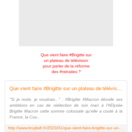
Que vient faire #Brigitte sur
un plateau de télévision
pour parler de la réforme
des #retraites ?
Que vient faire #Brigitte sur un plateau de télévision pour parler de la réforme des #retraites ? - MOINS de BIENS PLUS de LIENS
"Si je reste, je voudrais..." : #Brigitte #Macron dévoile ses
ambitions en cas de réélection de son mari à l'#Elysée
Brigitte Macron cette somme colossale qu'elle a couté à la
France, la Cou...
http://www.brujitafr.fr/2023/01/que-vient-faire-brigitte-sur-un-plateau-de-television-pour-parler-de-la-reforme-des-retraites.html