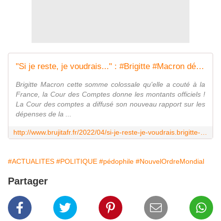
"Si je reste, je voudrais..." : #Brigitte #Macron dévoile ses ambitions en cas de réélection de son mari à l'#Elysée - MOINS de BIENS PLUS de LIENS
Brigitte Macron cette somme colossale qu'elle a couté à la
France, la Cour des Comptes donne les montants officiels !
La Cour des comptes a diffusé son nouveau rapport sur les
dépenses de la ...
http://www.brujitafr.fr/2022/04/si-je-reste-je-voudrais.brigitte-macron-devoile-ses-ambitions-en-cas-de-reelection-de-son-mari-a-l-elysee.html
#ACTUALITES
#POLITIQUE
#pédophile
#NouvelOrdreMondial
Partager