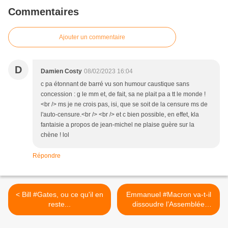
Commentaires
Ajouter un commentaire
D
Damien Costy
08/02/2023 16:04
c pa étonnant de barré vu son humour caustique sans
concession : g le mm et, de fait, sa ne plait pa a tt le monde !
<br /> ms je ne crois pas, isi, que se soit de la censure ms de
l'auto-censure.<br /> <br /> et c bien possible, en effet, kla
fantaisie a propos de jean-michel ne plaise guère sur la
chène ! lol
Répondre
< Bill #Gates, ou ce qu'il en
Emmanuel #Macron va-t-il
reste...
dissoudre l’Assemblée
nationale ? >