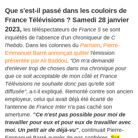
Que s'est-il passé dans les couloirs de
France Télévisions ? Samedi 28 janvier
2023,
les téléspectateurs de
France 5
se sont
inquiétés de l'absence d'un chroniqueur de
C
l'hebdo
. Dans les colonnes du
Parisien
,
Pierre-
Emmanuel Barré annonçait quitter
l'émission
présentée par Ali Baddou
.
"On m'a demandé
d'enlever trop de choses dans ma chronique pour
que ce soit acceptable de mon côté et France
Télévisions ne souhaite donc pas qu'elle soit
diffusée"
, a-t-il expliqué. Remonté contre son ancien
employeur, celui qui avait déjà été écarté de
l'antenne de
France Inter
n'a pas caché son
amertume.
"Ce n'est pas possible pour moi de
travailler pour eux et pour eux de travailler avec
moi. Un petit air de déjà-vu"
, continuait Pierre-
Emmanuel Barré auprès de nos confrères.
Sur