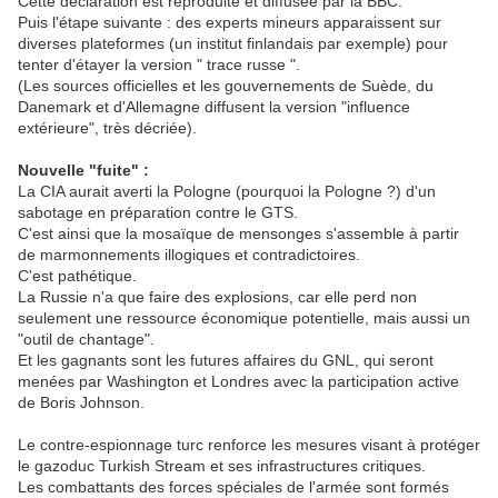
Cette déclaration est reproduite et diffusée par la BBC.
Puis l'étape suivante : des experts mineurs apparaissent sur
diverses plateformes (un institut finlandais par exemple) pour
tenter d'étayer la version " trace russe ".
(Les sources officielles et les gouvernements de Suède, du
Danemark et d'Allemagne diffusent la version "influence
extérieure", très décriée).
Nouvelle "fuite" :
La CIA aurait averti la Pologne (pourquoi la Pologne ?) d'un
sabotage en préparation contre le GTS.
C'est ainsi que la mosaïque de mensonges s'assemble à partir
de marmonnements illogiques et contradictoires.
C'est pathétique.
La Russie n'a que faire des explosions, car elle perd non
seulement une ressource économique potentielle, mais aussi un
"outil de chantage".
Et les gagnants sont les futures affaires du GNL, qui seront
menées par Washington et Londres avec la participation active
de Boris Johnson.
Le contre-espionnage turc renforce les mesures visant à protéger
le gazoduc Turkish Stream et ses infrastructures critiques.
Les combattants des forces spéciales de l'armée sont formés