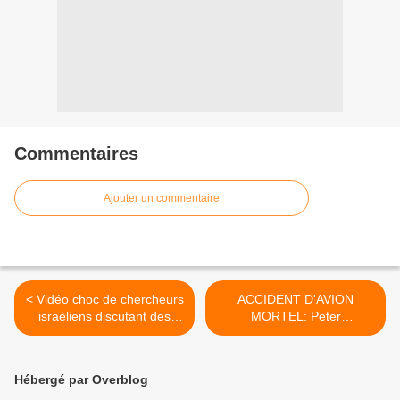
Commentaires
Ajouter un commentaire
< Vidéo choc de chercheurs
ACCIDENT D'AVION
israéliens discutant des
MORTEL: Peter
effets secondaires du
Griesemann et sa famille =
#vaccin #Pfizer et mettant
responsable de l'entretien
en garde contre les
des conduites de gaz
Hébergé par Overblog
conséquences « médico-
Nordstream >