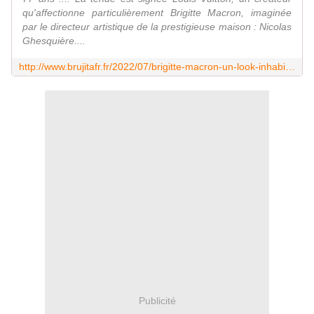
qu'affectionne particulièrement Brigitte Macron, imaginée
par le directeur artistique de la prestigieuse maison : Nicolas
Ghesquière....
http://www.brujitafr.fr/2022/07/brigitte-macron-un-look-inhabituel-et-une-tenue-hors-de-prix-pour-les-ceremonies-du-14-juillet.html
Publicité