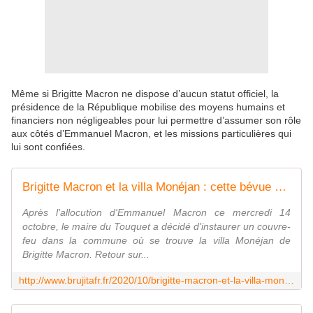
Même si Brigitte Macron ne dispose d’aucun statut officiel, la
présidence de la République mobilise des moyens humains et
financiers non négligeables pour lui permettre d’assumer son rôle
aux côtés d’Emmanuel Macron, et les missions particulières qui
lui sont confiées.
Brigitte Macron et la villa Monéjan : cette bévue à 200000€ qui a fait trembler Emmanuel Macron - MOINS de BIENS PLUS de LIENS
Après l'allocution d'Emmanuel Macron ce mercredi 14
octobre, le maire du Touquet a décidé d'instaurer un couvre-
feu dans la commune où se trouve la villa Monéjan de
Brigitte Macron. Retour sur...
http://www.brujitafr.fr/2020/10/brigitte-macron-et-la-villa-monejan-cette-bevue-a-200000-qui-a-fait-trembler-emmanuel-macron.html