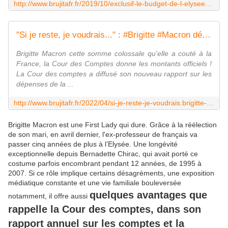
http://www.brujitafr.fr/2019/10/exclusif-le-budget-de-l-elysee-est-de-100-millions-celui-de-la-la-maison-blanche-55-millions.html
"Si je reste, je voudrais..." : #Brigitte #Macron dévoile ses ambitions en cas de réélection de son mari à l'#Elysée - MOINS de BIENS PLUS de LIENS
Brigitte Macron cette somme colossale qu'elle a couté à la
France, la Cour des Comptes donne les montants officiels !
La Cour des comptes a diffusé son nouveau rapport sur les
dépenses de la ...
http://www.brujitafr.fr/2022/04/si-je-reste-je-voudrais.brigitte-macron-devoile-ses-ambitions-en-cas-de-reelection-de-son-mari-a-l-elysee.html
Brigitte Macron est une First Lady qui dure. Grâce à la réélection
de son mari, en avril dernier, l'ex-professeur de français va
passer cinq années de plus à l’Elysée. Une longévité
exceptionnelle depuis Bernadette Chirac, qui avait porté ce
costume parfois encombrant pendant 12 années, de 1995 à
2007. Si ce rôle implique certains désagréments, une exposition
médiatique constante et une vie familiale bouleversée
quelques avantages que
notamment, il offre aussi
rappelle la Cour des comptes, dans son
rapport annuel sur les comptes et la