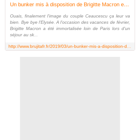
Un bunker mis à disposition de Brigitte Macron en raison de la crise des Gilets jaunes ? - MOINS de BIENS PLUS de LIENS
Ouais, finalement l'image du couple Ceaucescu ça leur va
bien. Bye bye l'Elysée. A l'occasion des vacances de février,
Brigitte Macron a été immortalisée loin de Paris lors d'un
séjour au sk...
http://www.brujitafr.fr/2019/03/un-bunker-mis-a-disposition-de-brigitte-macron-en-raison-de-la-crise-des-gilets-jaunes.html