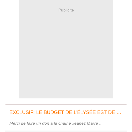
Publicité
EXCLUSIF: LE BUDGET DE L'ÉLYSÉE EST DE 100 MILLIONS celui de la LA MAISON-BLANCHE 55 MILLIONS! - MOINS de BIENS PLUS de LIENS
Merci de faire un don à la chaîne Jeanez Marre ...