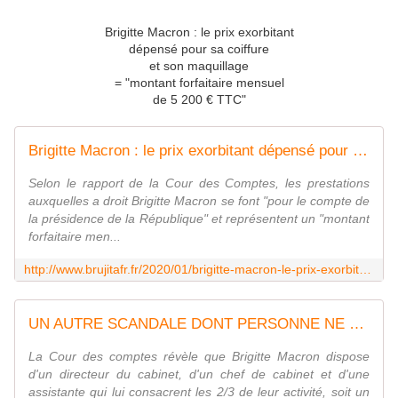
Brigitte Macron : le prix exorbitant
dépensé pour sa coiffure
et son maquillage
= "montant forfaitaire mensuel
de 5 200 € TTC"
Brigitte Macron : le prix exorbitant dépensé pour sa coiffure et son maquillage = "montant forfaitaire mensuel de 5 200 € TTC" - MOINS de BIENS PLUS de LIENS
Selon le rapport de la Cour des Comptes, les prestations
auxquelles a droit Brigitte Macron se font "pour le compte de
la présidence de la République" et représentent un "montant
forfaitaire men...
http://www.brujitafr.fr/2020/01/brigitte-macron-le-prix-exorbitant-depense-pour-sa-coiffure-et-son-maquillage-montant-forfaitaire-mensuel-de-5-200-ttc.html
UN AUTRE SCANDALE DONT PERSONNE NE PARLE sur BRIGITTE M. - MOINS de BIENS PLUS de LIENS
La Cour des comptes révèle que Brigitte Macron dispose
d'un directeur du cabinet, d'un chef de cabinet et d'une
assistante qui lui consacrent les 2/3 de leur activité, soit un