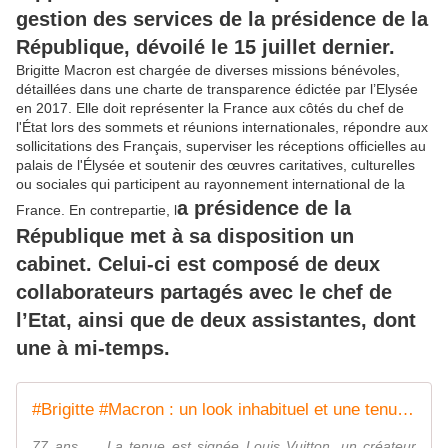
gestion des services de la présidence de la
République, dévoilé le 15 juillet dernier.
Brigitte Macron est chargée de diverses missions bénévoles,
détaillées dans une charte de transparence édictée par l’Elysée
en 2017. Elle doit représenter la France aux côtés du chef de
l'État lors des sommets et réunions internationales, répondre aux
sollicitations des Français, superviser les réceptions officielles au
palais de l'Élysée et soutenir des œuvres caritatives, culturelles
ou sociales qui participent au rayonnement international de la
a présidence de la
France. En contrepartie, l
République met à sa disposition un
cabinet. Celui-ci est composé de deux
collaborateurs partagés avec le chef de
l’Etat, ainsi que de deux assistantes, dont
une à mi-temps.
#Brigitte #Macron : un look inhabituel et une tenue hors de prix pour les cérémonies du 14 juillet - MOINS de BIENS PLUS de LIENS
77 ans .... La tenue est signée Louis Vuitton, un créateur