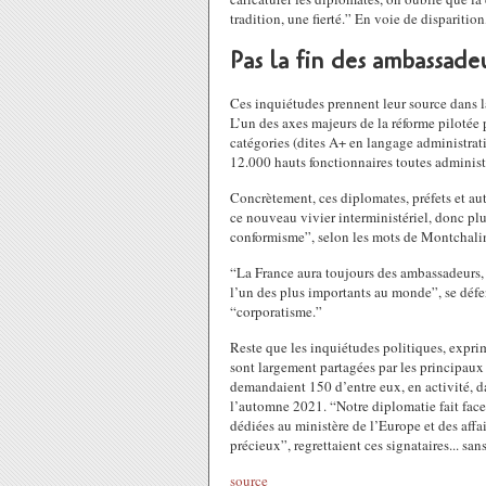
tradition, une fierté.” En voie de dispariti
Pas la fin des ambassadeu
Ces inquiétudes prennent leur source dans l
L’un des axes majeurs de la réforme pilotée 
catégories (dites A+ en langage administrati
12.000 hauts fonctionnaires toutes adminis
Concrètement, ces diplomates, préfets et au
ce nouveau vivier interministériel, donc plu
conformisme”, selon les mots de Montchali
“La France aura toujours des ambassadeurs, 
l’un des plus importants au monde”, se défe
“corporatisme.”
Reste que les inquiétudes politiques, exprim
sont largement partagées par les principau
demandaient 150 d’entre eux, en activité, da
l’automne 2021. “Notre diplomatie fait face
dédiées au ministère de l’Europe et des affa
précieux”, regrettaient ces signataires... s
source