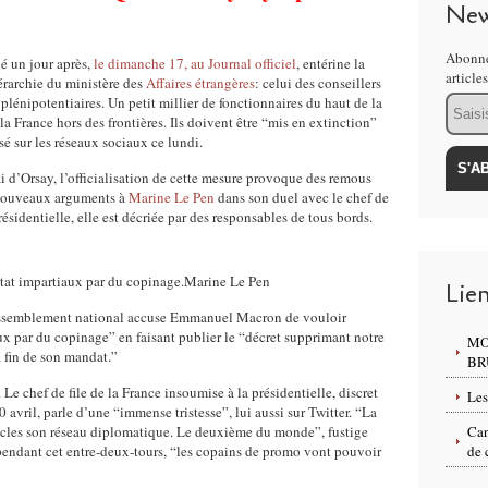
New
Abonne
ié un jour après,
le dimanche 17, au Journal officiel
, entérine la
article
érarchie du ministère des
Affaires étrangères
: celui des conseillers
Email
s plénipotentiaires. Un petit millier de fonctionnaires du haut de la
 France hors des frontières. Ils doivent être “mis en extinction”
usé sur les réseaux sociaux ce lundi.
i d’Orsay, l’officialisation de cette mesure provoque des remous
e nouveaux arguments à
Marine Le Pen
dans son duel avec le chef de
ésidentielle, elle est décriée par des responsables de tous bords.
tat impartiaux par du copinage.
Marine Le Pen
Lie
Rassemblement national accuse Emmanuel Macron de vouloir
ux par du copinage” en faisant publier le “décret supprimant notre
MO
 fin de son mandat.”
BR
 chef de file de la France insoumise à la présidentielle, discret
Les
0 avril, parle d’une “immense tristesse”, lui aussi sur Twitter. “La
iècles son réseau diplomatique. Le deuxième du monde”, fustige
Can
s pendant cet entre-deux-tours, “les copains de promo vont pouvoir
de 