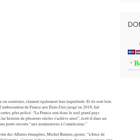
DO
B
e ou centristes, clament également leur inquiétude. Et ils sont loin
, l’ambassadeur de France aux États-Unis jusqu’en 2019, fait
certes, plus policé. “La France sera donc le seul grand pays
ne histoire de plusieurs siècles s’achève ainsi”, écrit-il dans un
 une porte ouverte “aux nominations à l’américaine.”
istre des Affaires étrangères, Michel Barnier, ajoute: ”à force de
 diplomatie, c’est un métier, une expérience, des connaissances, une