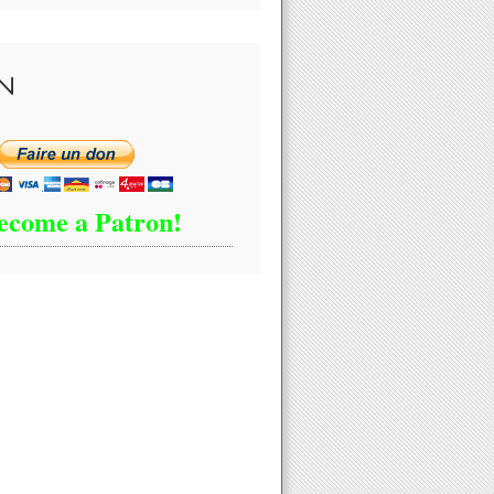
N
ecome a Patron!