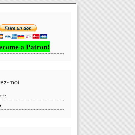
ecome a Patron!
vez-moi
tter
S