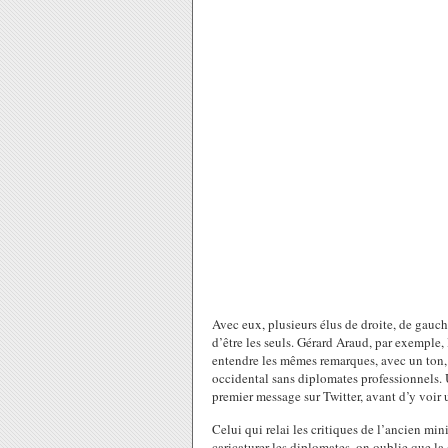
Avec eux, plusieurs élus de droite, de gauch
d’être les seuls. Gérard Araud, par exemple
entendre les mêmes remarques, avec un ton, 
occidental sans diplomates professionnels. U
premier message sur Twitter, avant d’y voir
Celui qui relai les critiques de l’ancien min
caricaturer les diplomates, on oublie que la