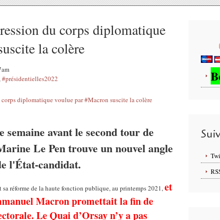
ession du corps diplomatique
uscite la colère
07am
B
,
#présidentielles2022
ne semaine avant le second tour de
Sui
, Marine Le Pen trouve un nouvel angle
Twi
de l'État-candidat.
RS
et
sa réforme de la haute fonction publique, au printemps 2021,
mmanuel Macron promettait la fin de
fectorale. Le Quai d’Orsay n’y a pas