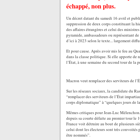
échappé, non plus.
Un décret datant du samedi 16 avril et publ
suppression de deux corps constituant la hi
des affaires étrangères et celui des ministre
pyramide, ambassadeurs ou représentant de la
d’ici à 2023 selon le texte... largement diff
Et pour cause. Après avoir mis le feu au Qua
dans la classe politique. Si elle apporte d
l’État, à une semaine du second tour de la pr
Macron veut remplacer des serviteurs de l’É
Sur les réseaux sociaux, la candidate du 
“remplacer des serviteurs de l’État impartia
corps diplomatique” à “quelques jours de la
Mêmes critiques pour Jean-Luc Mélenchon. Le
depuis sa courte défaite au premier tour le 1
France voit détruire au bout de plusieurs s
celui dont les électeurs sont très convoité
être nommés”.