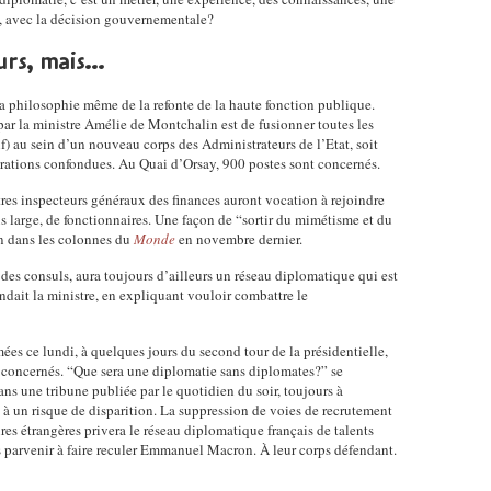
on, avec la décision gouvernementale?
rs, mais...
a philosophie même de la refonte de la haute fonction publique.
par la ministre Amélie de Montchalin est de fusionner toutes les
f) au sein d’un nouveau corps des Administrateurs de l’Etat, soit
trations confondues. Au Quai d’Orsay, 900 postes sont concernés.
tres inspecteurs généraux des finances auront vocation à rejoindre
s large, de fonctionnaires. Une façon de “sortir du mimétisme et du
n dans les colonnes du
Monde
en novembre dernier.
des consuls, aura toujours d’ailleurs un réseau diplomatique qui est
ndait la ministre, en expliquant vouloir combattre le
ées ce lundi, à quelques jours du second tour de la présidentielle,
x concernés. “Que sera une diplomatie sans diplomates?” se
ns une tribune publiée par le quotidien du soir, toujours à
 à un risque de disparition. La suppression de voies de recrutement
ires étrangères privera le réseau diplomatique français de talents
ans parvenir à faire reculer Emmanuel Macron. À leur corps défendant.