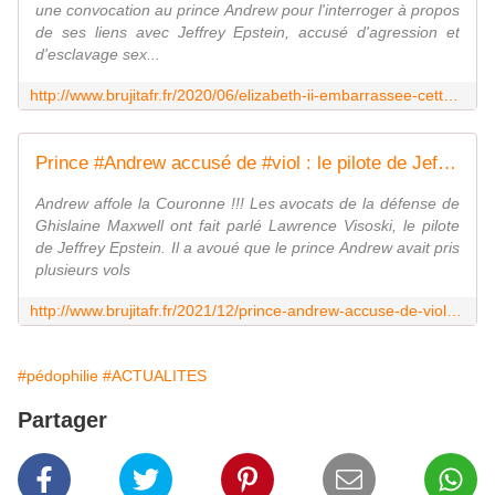
une convocation au prince Andrew pour l'interroger à propos
de ses liens avec Jeffrey Epstein, accusé d'agression et
d'esclavage sex...
http://www.brujitafr.fr/2020/06/elizabeth-ii-embarrassee-cette-mauvaise-nouvelle-pour-le-prince-andrew-dans-l-affaire-epstein.html
Prince #Andrew accusé de #viol : le pilote de Jeffrey #Epstein témoigne, et ça ne va pas arranger ses affaires - MOINS de BIENS PLUS de LIENS
Andrew affole la Couronne !!! Les avocats de la défense de
Ghislaine Maxwell ont fait parlé Lawrence Visoski, le pilote
de Jeffrey Epstein. Il a avoué que le prince Andrew avait pris
plusieurs vols
http://www.brujitafr.fr/2021/12/prince-andrew-accuse-de-viol-le-pilote-de-jeffrey-epstein-temoigne-et-ca-ne-va-pas-arranger-ses-affaires.html
#pédophilie
#ACTUALITES
Partager