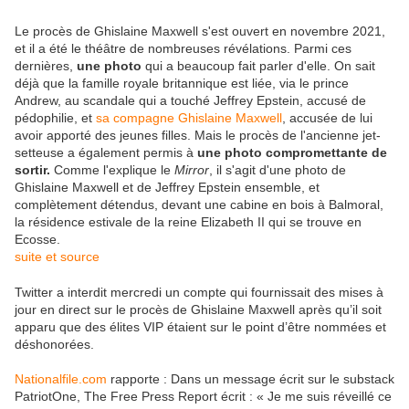
Le procès de Ghislaine Maxwell s'est ouvert en novembre 2021,
et il a été le théâtre de nombreuses révélations. Parmi ces
dernières,
une photo
qui a beaucoup fait parler d'elle. On sait
déjà que la famille royale britannique est liée, via le prince
Andrew, au scandale qui a touché Jeffrey Epstein, accusé de
pédophilie, et
sa compagne Ghislaine Maxwell
, accusée de lui
avoir apporté des jeunes filles. Mais le procès de l'ancienne jet-
setteuse a également permis à
une photo compromettante de
sortir.
Comme l'explique le
Mirror
, il s'agit d'une photo de
Ghislaine Maxwell et de Jeffrey Epstein ensemble, et
complètement détendus, devant une cabine en bois à Balmoral,
la résidence estivale de la reine Elizabeth II qui se trouve en
Ecosse.
suite et source
Twitter a interdit mercredi un compte qui fournissait des mises à
jour en direct sur le procès de Ghislaine Maxwell après qu’il soit
apparu que des élites VIP étaient sur le point d’être nommées et
déshonorées.
Nationalfile.com
rapporte : Dans un message écrit sur le substack
PatriotOne, The Free Press Report écrit : « Je me suis réveillé ce