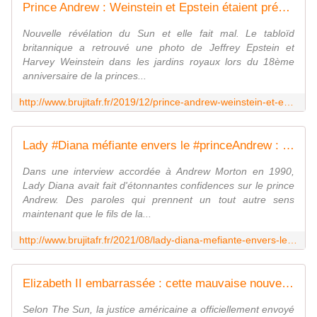
Prince Andrew : Weinstein et Epstein étaient présents au 18ème anniversaire de sa fille Beatrice - MOINS de BIENS PLUS de LIENS
Nouvelle révélation du Sun et elle fait mal. Le tabloïd
britannique a retrouvé une photo de Jeffrey Epstein et
Harvey Weinstein dans les jardins royaux lors du 18ème
anniversaire de la princes...
http://www.brujitafr.fr/2019/12/prince-andrew-weinstein-et-epstein-etaient-presents-au-18eme-anniversaire-de-sa-fille-beatrice.html
Lady #Diana méfiante envers le #princeAndrew : ce qu'elle avait confié à son sujet bien avant les scandales - MOINS de BIENS PLUS de LIENS
Dans une interview accordée à Andrew Morton en 1990,
Lady Diana avait fait d'étonnantes confidences sur le prince
Andrew. Des paroles qui prennent un tout autre sens
maintenant que le fils de la...
http://www.brujitafr.fr/2021/08/lady-diana-mefiante-envers-le-princeandrew-ce-qu-elle-avait-confie-a-son-sujet-bien-avant-les-scandales.html
Elizabeth II embarrassée : cette mauvaise nouvelle pour le prince Andrew dans l'affaire Epstein - MOINS de BIENS PLUS de LIENS
Selon The Sun, la justice américaine a officiellement envoyé