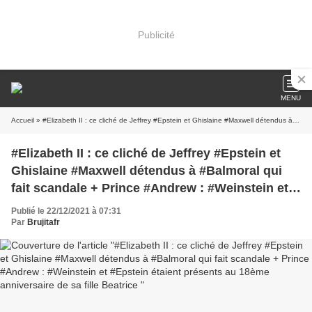
Publicité
MENU
Accueil
» #Elizabeth II : ce cliché de Jeffrey #Epstein et Ghislaine #Maxwell détendus à #Balmoral qui fait scandale + Prince #Andrew : #Weinstein et #Epstein étaient présents au 18ème anniversaire de sa fille Beatrice
#Elizabeth II : ce cliché de Jeffrey #Epstein et
Ghislaine #Maxwell détendus à #Balmoral qui
fait scandale + Prince #Andrew : #Weinstein et
#Epstein étaient présents au 18ème anniversaire
Publié le 22/12/2021 à 07:31
de sa fille Beatrice
Par
Brujitafr