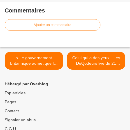
Commentaires
Ajouter un commentaire
< Le gouvernement
Celui qui a des yeux…Les
britannique admet que les
DéQodeurs live du 21
#vaccins ont endommagé le
décembre 2021 >
système immunitaire
naturel des personnes
Hébergé par Overblog
ayant reçu un double
vaccin.
Top articles
Pages
Contact
Signaler un abus
C.G.U.