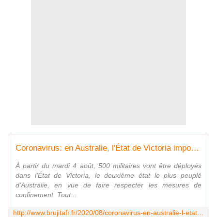
Coronavirus: en Australie, l'État de Victoria impose des mesures plus sévères - MOINS de BIENS PLUS de LIENS
À partir du mardi 4 août, 500 militaires vont être déployés
dans l'État de Victoria, le deuxième état le plus peuplé
d'Australie, en vue de faire respecter les mesures de
confinement. Tout...
http://www.brujitafr.fr/2020/08/coronavirus-en-australie-l-etat-de-victoria-impose-des-mesures-plus-severes.html