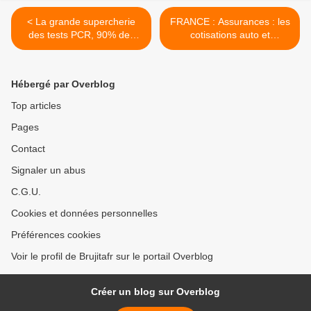
< La grande supercherie
FRANCE : Assurances : les
des tests PCR, 90% des
cotisations auto et
cas positifs ne sont pas
habitation vont augmenter >
malades ni contagieux
Hébergé par Overblog
Top articles
Pages
Contact
Signaler un abus
C.G.U.
Cookies et données personnelles
Préférences cookies
Voir le profil de Brujitafr sur le portail Overblog
Créer un blog sur Overblog