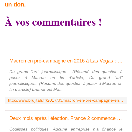
un don.
À vos commentaires !
Macron en pré-campagne en 2016 à Las Vegas : 381 000 € d'argent public - MOINS de BIENS PLUS de LIENS
Du grand "art" journalistique... (Résumé des question à
poser à Macron en fin d'article) Du grand "art"
journalistique... (Résumé des question à poser à Macron en
fin d'article) Emmanuel Ma...
http://www.brujitafr.fr/2017/03/macron-en-pre-campagne-en-2016-a-las-vegas-381-000-d-argent-public.html
Deux mois après l'élection, France 2 commence à douter de la légalité du financement de la campagne de Macron - MOINS de BIENS PLUS de LIENS
Coulisses politiques. Aucune entreprise n'a financé le