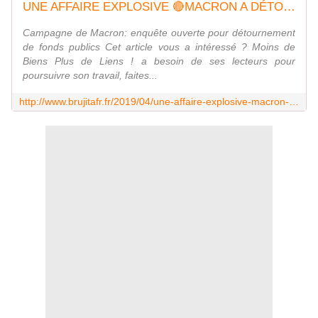
UNE AFFAIRE EXPLOSIVE 🔴MACRON A DÉTOURNÉ DE L'ARGENT PUBLIC POUR SA CAMPAGNE! Son ex-collègue au ministère de l'Économie Christian Eckert a révélé que Macron s'est servi des énormes moyens à sa disposition à Bercy entre 2014 et 2016 pour payer sa campagne ! ÇA PASSE INAPERÇU ! - MOINS de BIENS PLUS de LIENS
Campagne de Macron: enquête ouverte pour détournement
de fonds publics Cet article vous a intéressé ? Moins de
Biens Plus de Liens ! a besoin de ses lecteurs pour
poursuivre son travail, faites...
http://www.brujitafr.fr/2019/04/une-affaire-explosive-macron-a-detourne-de-l-argent-public-pour-sa-campagne-son-ex-collegue-au-ministere-de-l-economie-christian-eck