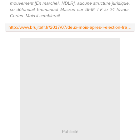
mouvement [En marche!, NDLR], aucune structure juridique,
se défendait Emmanuel Macron sur BFM TV le 24 février.
Certes. Mais il semblerait...
http://www.brujitafr.fr/2017/07/deux-mois-apres-l-election-france-2-commence-a-douter-de-la-legalite-du-financement-de-la-campagne-de-macron.html
Publicité