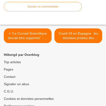
Ajouter un commentaire
< “Le Conseil Scientifique
Covid-19 en Espagne : les
devrait être supprimé” : 35
données privées des
scientifiques accusent
malades seront transmises
Macron de gouverner “par
à la police et à l’armée >
la peur”
Hébergé par Overblog
Top articles
Pages
Contact
Signaler un abus
C.G.U.
Cookies et données personnelles