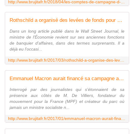
http://www.brujitafr.fr/2018/04/les-comptes-de-campagne-d-emmanuel-macron-revelent-d-intrigantes-ristournes.html
Rothschild a organisé des levées de fonds pour Macron dans la plus "grande discrétion" - MOINS de BIENS PLUS de LIENS
Dans un long article publié dans le Wall Street Journal, le
ministre de l'Économie revient sur ses anciennes fonctions
de banquier d'affaires, dans des termes surprenants. Il a
déjà eu l'occasi...
http://www.brujitafr.fr/2017/03/rothschild-a-organise-des-levees-de-fonds-pour-macron-dans-la-plus-grande-discretion.html
Emmanuel Macron aurait financé sa campagne avec l'argent du ministère de l'Economie - MOINS de BIENS PLUS de LIENS
Interrogé par des journalistes qui s'étonnaient de sa
présence aux côtés de M. De Villiers, fondateur du
mouvement pour la France (MPF) et créateur du parc où
jamais un ministre socialiste n...
http://www.brujitafr.fr/2017/01/emmanuel-macron-aurait-finance-sa-campagne-avec-l-argent-du-ministere-de-l-economie.html