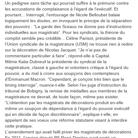
Un pedigree sans tâche qui pourrait suffire à le prémunir contre
les accusations de complaisance à l'égard de l'exécutif. Et
pourtant... Interrogé, l’entourage de Nicole Belloubet balaie
logiquement les doutes, en invoquant le principe de la séparation
des pouvoirs : “La garde des Sceaux ne donne pas d’instructions
individuelles aux magistrats”. Pour les syndicats, la théorie du
complot semble peu crédible... Céline Parisot, présidente de
l’Union syndicale de la magistrature (USM) ne trouve rien à redire
sur la décoration de Nicolas Jacquet. “Je n’ai pas de
commentaire particulier à faire”, répond-elle à Capital.
Même Katia Dubreuil la présidente du syndicat de la
magistrature, classé à gauche et volontiers critique à l'égard du
pouvoir, a du mal à croire aux soupçons des contempteurs
d’Emmanuel Macron. “Cependant, je conçois très bien que le
timing interroge”, nuance-t-elle. Selon l’ex-juge d’instruction du
tribunal de Bobigny, la remise de médailles aux membres de la
magistrature ne devrait, de toute façon, même pas exister.
“L’obtention par les magistrats de décorations produit en-elle
même un soupçon de dépendance à l’égard du pouvoir exécutif
qui en décide de façon discrétionnaire”, explique-t-elle, en
appelant de ses voeux une réforme statutaire visant à interdire
cette pratique.
L'amendement qui avait failli priver les magistrats de décorations
En 2011, l’ancien député PS René Dosière avait porté un