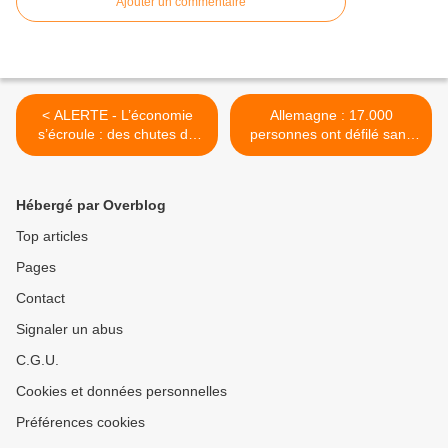
Ajouter un commentaire
< ALERTE - L’économie
Allemagne : 17.000
s’écroule : des chutes de
personnes ont défilé sans
PIB historiques en cascade
masque à Berlin contre les
mesures sanitaires >
Hébergé par Overblog
Top articles
Pages
Contact
Signaler un abus
C.G.U.
Cookies et données personnelles
Préférences cookies