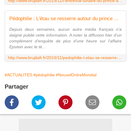
http://www.brujitafr.fr/2019/11/l-entrevue-lunaire-du-prince-andrew-decryptee-en-francais.html
Pédophilie : L'étau se resserre autour du prince Andrew - MOINS de BIENS PLUS de LIENS
Depuis deux semaines, aucun autre média français n'a
daigné publié cette information. A noter la diffusion hier d'un
complément d'enquête de plus d'une heure sur l'affaire
Epstein avec le té...
http://www.brujitafr.fr/2019/11/pedophilie-l-etau-se-resserre-autour-du-prince-andrew.html
#ACTUALITES
#pédophilie
#NouvelOrdreMondial
Partager