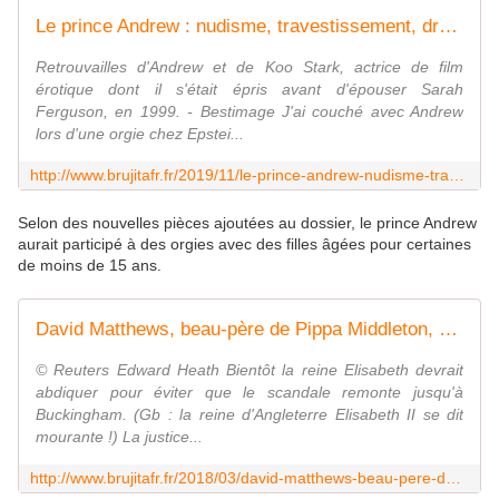
Le prince Andrew : nudisme, travestissement, droit de cuissage... ses plaisirs inavouables (Tout ce que la famille royale savait...) - MOINS de BIENS PLUS de LIENS
Retrouvailles d'Andrew et de Koo Stark, actrice de film
érotique dont il s'était épris avant d'épouser Sarah
Ferguson, en 1999. - Bestimage J'ai couché avec Andrew
lors d'une orgie chez Epstei...
http://www.brujitafr.fr/2019/11/le-prince-andrew-nudisme-travestissement-droit-de-cuissage-ses-plaisirs-inavouables-tout-ce-que-la-famille-royale-savait.html
Selon des nouvelles pièces ajoutées au dossier, le prince Andrew
aurait participé à des orgies avec des filles âgées pour certaines
de moins de 15 ans.
David Matthews, beau-père de Pippa Middleton, mis en examen à Paris pour "viol sur mineure" - MOINS de BIENS PLUS de LIENS
© Reuters Edward Heath Bientôt la reine Elisabeth devrait
abdiquer pour éviter que le scandale remonte jusqu'à
Buckingham. (Gb : la reine d'Angleterre Elisabeth II se dit
mourante !) La justice...
http://www.brujitafr.fr/2018/03/david-matthews-beau-pere-de-pippa-middleton-mis-en-examen-a-paris-pour-viol-sur-mineure.html