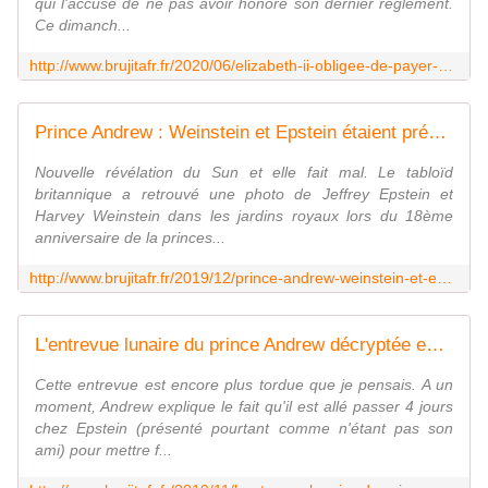
qui l'accuse de ne pas avoir honoré son dernier règlement.
Ce dimanch...
http://www.brujitafr.fr/2020/06/elizabeth-ii-obligee-de-payer-pour-mettre-fin-aux-ennuis-du-prince-andrew-en-suisse-fin-de-partie-pour-le-prince-andrew-affaire-de-p
Prince Andrew : Weinstein et Epstein étaient présents au 18ème anniversaire de sa fille Beatrice - MOINS de BIENS PLUS de LIENS
Nouvelle révélation du Sun et elle fait mal. Le tabloïd
britannique a retrouvé une photo de Jeffrey Epstein et
Harvey Weinstein dans les jardins royaux lors du 18ème
anniversaire de la princes...
http://www.brujitafr.fr/2019/12/prince-andrew-weinstein-et-epstein-etaient-presents-au-18eme-anniversaire-de-sa-fille-beatrice.html
L'entrevue lunaire du prince Andrew décryptée en français + Réseau pédophile Clinton/Podesta : le langage codé déchiffré - MOINS de BIENS PLUS de LIENS
Cette entrevue est encore plus tordue que je pensais. A un
moment, Andrew explique le fait qu'il est allé passer 4 jours
chez Epstein (présenté pourtant comme n'étant pas son
ami) pour mettre f...