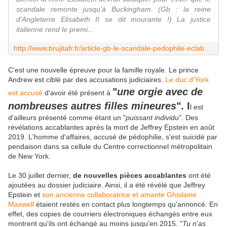
scandale remonte jusqu'à Buckingham. (Gb : la reine
d'Angleterre Elisabeth II se dit mourante !) La justice
italienne rend le premi...
http://www.brujitafr.fr/article-gb-le-scandale-pedophile-eclabousse-toute-la-classe-politique-124099620.html
C'est une nouvelle épreuve pour la famille royale. Le prince
Andrew est ciblé par des accusations judiciaires.
Le duc d'York
"
une orgie
avec de
est accusé
d'avoir été présent à
nombreuses autres filles mineures
". I
l est
d'ailleurs présenté comme étant un "
puissant individu
". Des
révélations accablantes après la mort de Jeffrey Epstein en août
2019. L'homme d'affaires, accusé de pédophilie, s'est suicidé par
pendaison dans sa cellule du Centre correctionnel métropolitain
de New York.
Le 30 juillet dernier,
de nouvelles pièces accablantes
ont été
ajoutées au dossier judiciaire. Ainsi, il a été révélé que Jeffrey
Epstein et
son ancienne collaboratrice et amante Ghislaine
Maxwell
étaient restés en contact plus longtemps qu'annoncé. En
effet, des copies de courriers électroniques échangés entre eux
montrent qu'ils ont échangé au moins jusqu'en 2015. "
Tu n'as