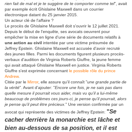
rien fait de mal et je te suggère de te comporter comme tel
", avait
par exemple écrit Ghislaine Maxwell dans un courrier
électronique datant du 25 janvier 2015.
Un acteur clé de l'affaire ?
Le procès de Ghislaine Maxwell doit s'ouvrir le 12 juillet 2021.
Depuis le début de l'enquête, ses avocats oeuvrent pour
empêcher la mise en ligne d'une série de documents relatifs à
une action au civil
intentée par une victime présumée de
Jeffrey Epstein. Ghislaine Maxwell est accusée d'avoir recruté
des jeunes filles. Parmi les documents figurent plusieurs procès-
verbaux d'audition de Virginia Roberts Giuffre, la jeune femme
qui avait attaqué Ghislaine Maxwell en justice. Virginia Roberts
Giuffre s'est exprimée concernant
le possible rôle du prince
Andrew
.
Citée par le
Mirror
, elle assure qu'il connaît "
une grande partie de
la vérité
". Avant d'ajouter: "
Encore une fois, je ne sais pas dans
quelle mesure il pourrait vous aider, mais vu qu'il a lui-même
beaucoup de problèmes ces jours-ci, je pense qu'il pourrait, alors
je pense qu'il peut être précieux.
" Une version confirmée par un
"
Se
avocat qui représente des victimes de Jeffrey Epstein:
cacher derrière la monarchie
est lâche et
bien au-dessous de sa position, et il est