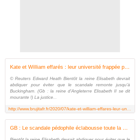
Kate et William effarés : leur université frappée par un scandale sexuel sordide - MOINS de BIENS PLUS de LIENS
© Reuters Edward Heath Bientôt la reine Elisabeth devrait
abdiquer pour éviter que le scandale remonte jusqu'à
Buckingham. (Gb : la reine d'Angleterre Elisabeth II se dit
mourante !) La justice...
http://www.brujitafr.fr/2020/07/kate-et-william-effares-leur-universite-frappee-par-un-scandale-sexuel-sordide.html
GB : Le scandale pédophile éclabousse toute la classe politique - MOINS de BIENS PLUS de LIENS
Bientôt la reine Elisabeth devrait abdiquer pour éviter que le