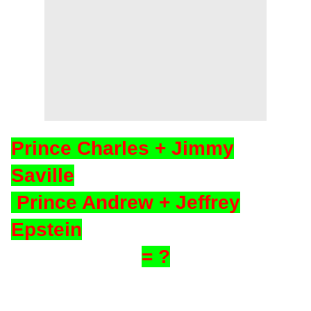
Prince Charles + Jimmy
Saville
Prince Andrew + Jeffrey
Epstein
= ?