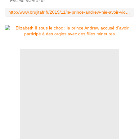
Epstein avec le té...
http://www.brujitafr.fr/2019/11/le-prince-andrew-nie-avoir-viole-virginia-roberts.parce-qu-il-etait-en-train-de-manger-une-pizza.html