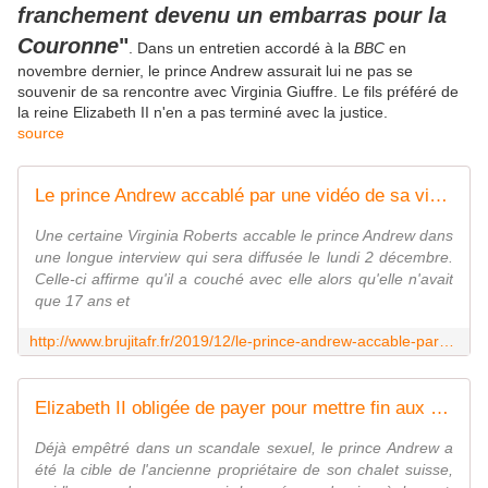
franchement devenu un embarras pour la
Couronne
"
. Dans un entretien accordé à la
BBC
en
novembre dernier, le prince Andrew assurait lui ne pas se
souvenir de sa rencontre avec Virginia Giuffre. Le fils préféré de
la reine Elizabeth II n'en a pas terminé avec la justice.
source
Le prince Andrew accablé par une vidéo de sa victime présumée : "Il sait ce qui s'est passé !" - MOINS de BIENS PLUS de LIENS
Une certaine Virginia Roberts accable le prince Andrew dans
une longue interview qui sera diffusée le lundi 2 décembre.
Celle-ci affirme qu'il a couché avec elle alors qu'elle n'avait
que 17 ans et
http://www.brujitafr.fr/2019/12/le-prince-andrew-accable-par-une-video-de-sa-victime-presumee-il-sait-ce-qui-s-est-passe.html
Elizabeth II obligée de payer pour mettre fin aux ennuis du prince Andrew en Suisse + Fin de partie pour le prince Andrew = affaire de pédophilie dans l'affaire Epstein - MOINS de BIENS PLUS de LIENS
Déjà empêtré dans un scandale sexuel, le prince Andrew a
été la cible de l'ancienne propriétaire de son chalet suisse,