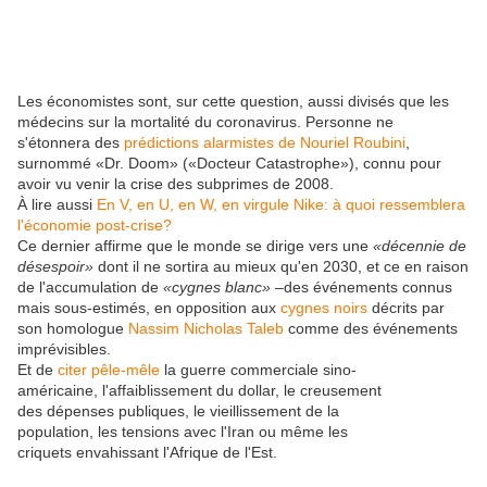
Les économistes sont, sur cette question, aussi divisés que les
médecins sur la mortalité du coronavirus. Personne ne
s'étonnera des
prédictions alarmistes de Nouriel Roubini
,
surnommé «Dr. Doom» («Docteur Catastrophe»), connu pour
avoir vu venir la crise des subprimes de 2008.
À lire aussi
En V, en U, en W, en virgule Nike: à quoi ressemblera
l'économie post-crise?
Ce dernier affirme que le monde se dirige vers une
«décennie de
désespoir»
dont il ne sortira au mieux qu'en 2030, et ce en raison
de l'accumulation de
«cygnes blanc»
–des événements connus
mais sous-estimés, en opposition aux
cygnes noirs
décrits par
son homologue
Nassim Nicholas Taleb
comme des événements
imprévisibles.
Et de
citer pêle-mêle
la guerre commerciale sino-
américaine, l'affaiblissement du dollar, le creusement
des dépenses publiques, le vieillissement de la
population, les tensions avec l'Iran ou même les
criquets envahissant l'Afrique de l'Est.