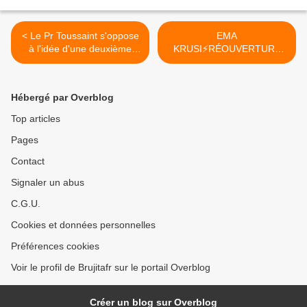
< Le Pr Toussaint s'oppose
EMA
à l'idée d'une deuxième
KRUSI⚡️RÉOUVERTURE
vague
DE LA BOUTIQUE >
Hébergé par Overblog
Top articles
Pages
Contact
Signaler un abus
C.G.U.
Cookies et données personnelles
Préférences cookies
Voir le profil de Brujitafr sur le portail Overblog
Créer un blog sur Overblog