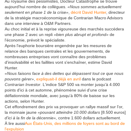
Au royaume des pessimistes, Docteur Catastrophe se trouve
aujourd'hui nombre de collègues.
«Nous sommes actuellement
seulement en phase 1 de la crise»
,
décrit David Hunter
, directeur
de la stratégie macroéconomique de Contrarian Macro Advisors
dans une interview à O&M Partners.
Au choc initial et à la reprise vigoureuse des marchés succédera
une phase 2 avec un repli
«bien plus abrupt et profond»
de
l'économie, prévoit le spécialiste.
Après l'euphorie boursière engendrée par les mesures de
relance des banques centrales et les gouvernements, de
nombreuses entreprises vont connaître des problèmes
d'insolvabilité et les faillites vont s'enchaîner, estime David
Hunter.
«Nous faisons face à des dettes qui dépassent tout ce que nous
pouvons gérer»
,
expliquait-il déjà en avril
dans le podcast
Contrarian Investor
. L'indice S&P 500 va monter jusqu'à 4.000
points d'ici à cet automne, phénomène suivi d'une crise
déflationniste mondiale, avec jusqu'à 80% de baisse sur les
actions, selon Hunter.
Cet effondrement des prix va provoquer un rallye massif sur l'or,
la monnaie jaune
«pouvant atteindre 10.000 dollars
[8.500 euros]
d'ici à la fin de la décennie»,
contre 1.600 dollars actuellement.
À lire aussi
Aux États-Unis, des millions de foyers sont au bord de
l'expulsion