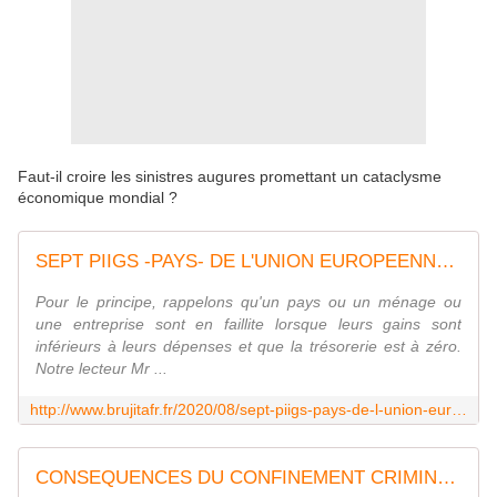
Faut-il croire les sinistres augures promettant un cataclysme
économique mondial ?
SEPT PIIGS -PAYS- DE L'UNION EUROPEENNE SONT DESORMAIS BIEN EN FAILLITE - FITCH USA - MOINS de BIENS PLUS de LIENS
Pour le principe, rappelons qu'un pays ou un ménage ou
une entreprise sont en faillite lorsque leurs gains sont
inférieurs à leurs dépenses et que la trésorerie est à zéro.
Notre lecteur Mr ...
http://www.brujitafr.fr/2020/08/sept-piigs-pays-de-l-union-europeenne-sont-desormais-bien-en-faillite-fitch-usa.html
CONSEQUENCES DU CONFINEMENT CRIMINEL DE MACRON SUR LES PME FRANCAISES - MOINS de BIENS PLUS de LIENS