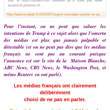
usa" in http://Yandex.com followed by a code you have
access to pictures of ...
http://www.brujitafr.fr/2020/07/urgent-scandale-wayfair-et-yandex-darktolight.html
Pour l'instant, on ne peut que saluer les
intentions de Trump à ce sujet alors que l'omerta
des médias est plus que jamais palpable et
détestable (et on ne peut pas dire que les médias
français ne sont pas au courant puisque
l'annonce est sur le site de la Maison Blanche,
ABC News
,
CBS News
, le
Washington Post
, et
même
Reuters
en ont parlé).
Les médias français ont clairement
délibérément
choisi de ne pas en parler.