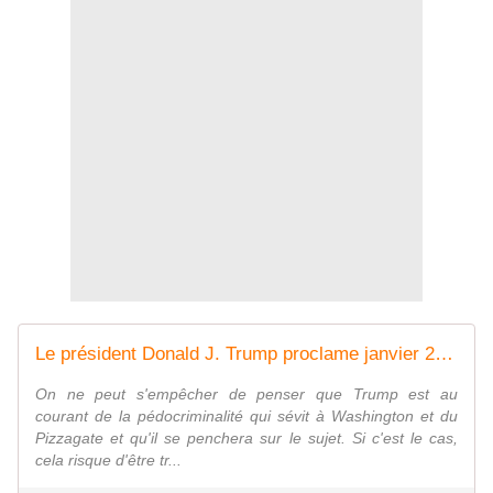
Le président Donald J. Trump proclame janvier 2018 Mois National de la Prévention de l'Esclavage et de la Traite des Personnes ! - MOINS de BIENS PLUS de LIENS
On ne peut s'empêcher de penser que Trump est au
courant de la pédocriminalité qui sévit à Washington et du
Pizzagate et qu'il se penchera sur le sujet. Si c'est le cas,
cela risque d'être tr...