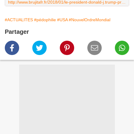
http://www.brujitafr.fr/2018/01/le-president-donald-j.trump-proclame-janvier-2018-mois-national-de-la-prevention-de-l-esclavage-et-de-la-traite-des-personnes.html
#ACTUALITES
#pédophilie
#USA
#NouvelOrdreMondial
Partager