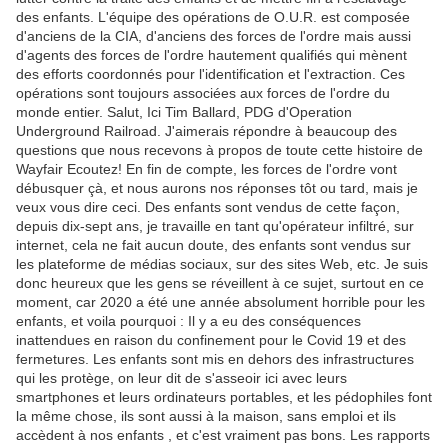
des enfants. L'équipe des opérations de O.U.R. est composée
d'anciens de la CIA, d'anciens des forces de l'ordre mais aussi
d'agents des forces de l'ordre hautement qualifiés qui mènent
des efforts coordonnés pour l'identification et l'extraction. Ces
opérations sont toujours associées aux forces de l'ordre du
monde entier. Salut, Ici Tim Ballard, PDG d'Operation
Underground Railroad. J'aimerais répondre à beaucoup des
questions que nous recevons à propos de toute cette histoire de
Wayfair Ecoutez! En fin de compte, les forces de l'ordre vont
débusquer çà, et nous aurons nos réponses tôt ou tard, mais je
veux vous dire ceci. Des enfants sont vendus de cette façon,
depuis dix-sept ans, je travaille en tant qu'opérateur infiltré, sur
internet, cela ne fait aucun doute, des enfants sont vendus sur
les plateforme de médias sociaux, sur des sites Web, etc. Je suis
donc heureux que les gens se réveillent à ce sujet, surtout en ce
moment, car 2020 a été une année absolument horrible pour les
enfants, et voila pourquoi : Il y a eu des conséquences
inattendues en raison du confinement pour le Covid 19 et des
fermetures. Les enfants sont mis en dehors des infrastructures
qui les protège, on leur dit de s'asseoir ici avec leurs
smartphones et leurs ordinateurs portables, et les pédophiles font
la même chose, ils sont aussi à la maison, sans emploi et ils
accèdent à nos enfants , et c'est vraiment pas bons. Les rapports