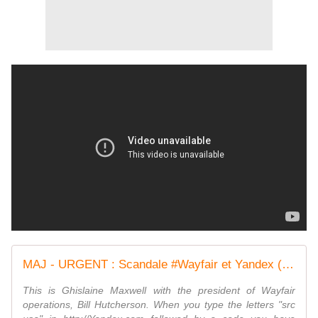
MAJ - URGENT : Scandale #Wayfair et Yandex (#DarkToLight) - MOINS de BIENS PLUS de LIENS
This is Ghislaine Maxwell with the president of Wayfair
operations, Bill Hutcherson. When you type the letters "src