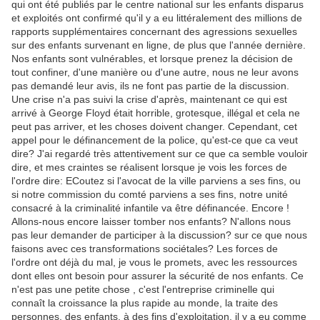
qui ont été publiés par le centre national sur les enfants disparus
et exploités ont confirmé qu'il y a eu littéralement des millions de
rapports supplémentaires concernant des agressions sexuelles
sur des enfants survenant en ligne, de plus que l'année dernière.
Nos enfants sont vulnérables, et lorsque prenez la décision de
tout confiner, d'une manière ou d'une autre, nous ne leur avons
pas demandé leur avis, ils ne font pas partie de la discussion.
Une crise n'a pas suivi la crise d'après, maintenant ce qui est
arrivé à George Floyd était horrible, grotesque, illégal et cela ne
peut pas arriver, et les choses doivent changer. Cependant, cet
appel pour le définancement de la police, qu'est-ce que ca veut
dire? J'ai regardé très attentivement sur ce que ca semble vouloir
dire, et mes craintes se réalisent lorsque je vois les forces de
l'ordre dire: ECoutez si l'avocat de la ville parviens a ses fins, ou
si notre commission du comté parviens a ses fins, notre unité
consacré à la criminalité infantile va être définancée. Encore !
Allons-nous encore laisser tomber nos enfants? N'allons nous
pas leur demander de participer à la discussion? sur ce que nous
faisons avec ces transformations sociétales? Les forces de
l'ordre ont déjà du mal, je vous le promets, avec les ressources
dont elles ont besoin pour assurer la sécurité de nos enfants. Ce
n'est pas une petite chose , c'est l'entreprise criminelle qui
connaît la croissance la plus rapide au monde, la traite des
personnes, des enfants, à des fins d'exploitation, il y a eu comme