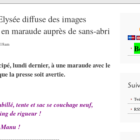
Elysée diffuse des images
n maraude auprès de sans-abri
1:18am
B
é, lundi dernier, à une maraude avec le
ue la presse soit avertie.
Sui
Twi
billé, tente et sac se couchage neuf,
RS
ting de rigueur !
e Manu !
--------------------------------