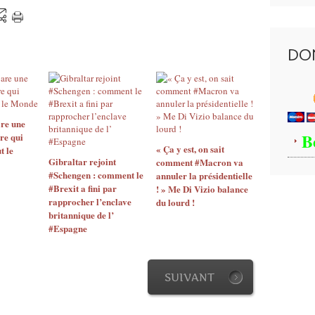
DO
re une
B
re qui
« Ça y est, on sait
t le
Gibraltar rejoint
comment #Macron va
#Schengen : comment le
annuler la présidentielle
#Brexit a fini par
! » Me Di Vizio balance
rapprocher l’enclave
du lourd !
britannique de l’
#Espagne
SUIVANT