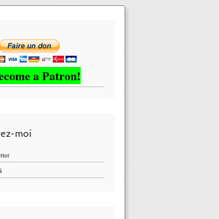
ecome a Patron!
vez-moi
tter
S