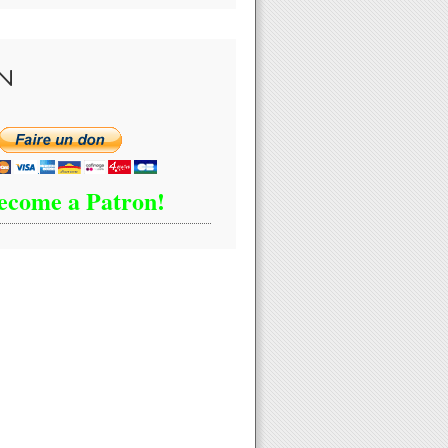
N
ecome a Patron!