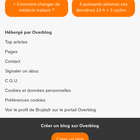
< Comment changer de
4 puissants séismes ces
médecin traitant ?
dernières 24 h + 3 cyclones
simultanés (Florence, Isaac
et MANGKHUT) >
Hébergé par Overblog
Top articles
Pages
Contact
Signaler un abus
C.G.U.
Cookies et données personnelles
Préférences cookies
Voir le profil de Brujitafr sur le portail Overblog
Créer un blog sur Overblog
Créer un blog