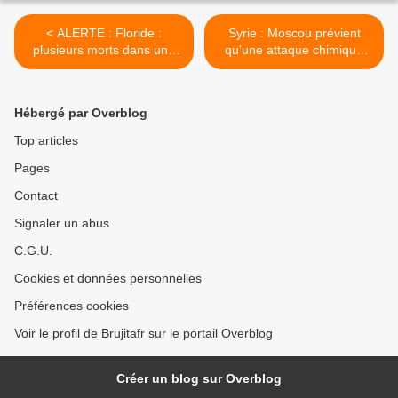
< ALERTE : Floride :
Syrie : Moscou prévient
plusieurs morts dans une
qu'une attaque chimique
fusillade pendant un tournoi
pourrait être mise en scène
de jeu vidéo retransmis en
dans les deux jours >
direct
Hébergé par Overblog
Top articles
Pages
Contact
Signaler un abus
C.G.U.
Cookies et données personnelles
Préférences cookies
Voir le profil de Brujitafr sur le portail Overblog
Créer un blog sur Overblog