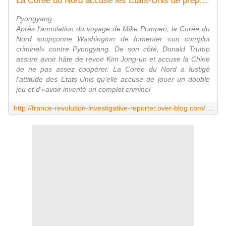
La Corée du Nord accuse les Etats-Unis de préparer «un complot criminel» contre Pyongyang
Pyongyang.
Après l'annulation du voyage de Mike Pompeo, la Corée du
Nord soupçonne Washington de fomenter «un complot
criminel» contre Pyongyang. De son côté, Donald Trump
assure avoir hâte de revoir Kim Jong-un et accuse la Chine
de ne pas assez coopérer. La Corée du Nord a fustigé
l'attitude des Etats-Unis qu'elle accuse de jouer un double
jeu et d'«avoir inventé un complot criminel
http://france-revolution-investigative-reporter.over-blog.com/2018/08/la-coree-du-nord-accuse-les-etats-unis-de-preparer-un-complot-criminel-contre-pyongyang.html