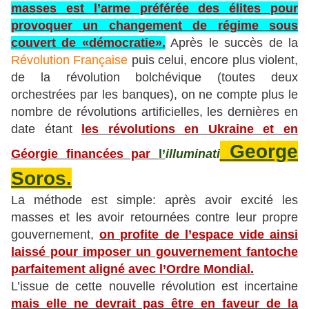
masses est l’arme préférée des élites pour
provoquer un changement de régime sous
couvert de «démocratie».
Après le succès de la
Révolution Française
puis celui, encore plus violent,
de la révolution bolchévique (toutes deux
orchestrées par les banques), on ne compte plus le
nombre de révolutions artificielles, les dernières en
date étant
les révolutions en Ukraine et en
George
Géorgie financées par
l’
illuminati
Soros.
La méthode est simple: après avoir excité les
masses et les avoir retournées contre leur propre
gouvernement,
on profite de l’espace vide ainsi
laissé pour imposer un gouvernement fantoche
parfaitement aligné avec l’Ordre Mondial.
L’issue de cette nouvelle révolution est incertaine
mais elle ne devrait pas être en faveur de la