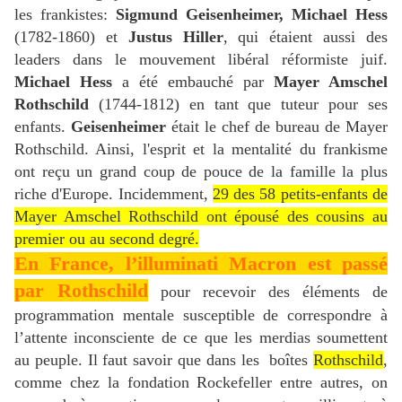
les frankistes:
Sigmund Geisenheimer, Michael Hess
(1782-1860) et
Justus Hiller
, qui étaient aussi des
leaders dans le mouvement libéral réformiste juif.
Michael Hess
a été embauché par
Mayer Amschel
Rothschild
(1744-1812) en tant que tuteur pour ses
enfants.
Geisenheimer
était le chef de bureau de Mayer
Rothschild. Ainsi, l'esprit et la mentalité du frankisme
ont reçu un grand coup de pouce de la famille la plus
riche d'Europe. Incidemment,
29 des 58 petits-enfants de
Mayer Amschel Rothschild ont épousé des cousins ​​au
premier ou au second degré.
En France, l’illuminati Macron est passé
par Rothschild
pour recevoir des éléments de
programmation mentale susceptible de correspondre à
l’attente inconsciente de ce que les merdias soumettent
au peuple. Il faut savoir que dans les boîtes
Rothschild
,
comme chez la fondation Rockefeller entre autres, on