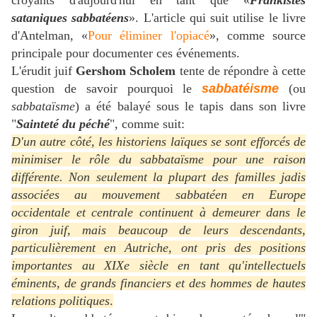
croyants d'aujourd'hui en tant que «
Frankistes
sataniques sabbatéens
». L'article qui suit utilise le livre
d'Antelman, «
Pour éliminer l'opiacé
», comme source
principale pour documenter ces événements.
L'érudit juif
Gershom Scholem
tente de répondre à cette
question de savoir pourquoi le
sabbatéisme
(ou
sabbataïsme
) a été balayé sous le tapis dans son livre
"
Sainteté du péché
", comme suit:
D'un autre côté, les historiens laïques se sont efforcés de
minimiser le rôle du sabbataïsme pour une raison
différente. Non seulement la plupart des familles jadis
associées au mouvement sabbatéen en Europe
occidentale et centrale continuent à demeurer dans le
giron juif, mais beaucoup de leurs descendants,
particulièrement en Autriche, ont pris des positions
importantes au XIXe siècle en tant qu'intellectuels
éminents, de grands financiers et des hommes de hautes
relations politiques
.