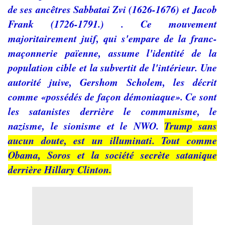
de ses ancêtres Sabbatai Zvi (1626-1676) et Jacob
Frank (1726-1791.) . Ce mouvement
majoritairement juif, qui s'empare de la franc-
maçonnerie païenne, assume l'identité de la
population cible et la subvertit de l'intérieur. Une
autorité juive, Gershom Scholem, les décrit
comme «possédés de façon démoniaque». Ce sont
les satanistes derrière le communisme, le
nazisme, le sionisme et le NWO.
Trump
sans
aucun doute, est un illuminati. Tout comme
Obama, Soros et la société secrète satanique
derrière Hillary Clinton.