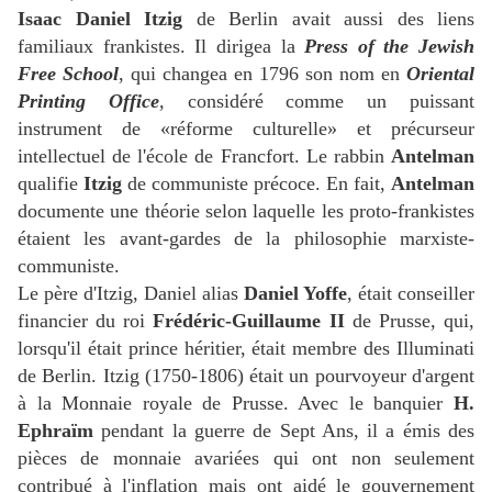
Isaac Daniel Itzig
de Berlin avait aussi des liens
familiaux frankistes. Il dirigea la
Press of the Jewish
Free School
, qui changea en 1796 son nom en
Oriental
Printing Office
, considéré comme un puissant
instrument de «réforme culturelle» et précurseur
intellectuel de l'école de Francfort. Le rabbin
Antelman
qualifie
Itzig
de communiste précoce. En fait,
Antelman
documente une théorie selon laquelle les proto-frankistes
étaient les avant-gardes de la philosophie marxiste-
communiste.
Le père d'Itzig, Daniel alias
Daniel Yoffe
, était conseiller
financier du roi
Frédéric-Guillaume II
de Prusse, qui,
lorsqu'il était prince héritier, était membre des Illuminati
de Berlin. Itzig (1750-1806) était un pourvoyeur d'argent
à la Monnaie royale de Prusse. Avec le banquier
H.
Ephraïm
pendant la guerre de Sept Ans, il a émis des
pièces de monnaie avariées qui ont non seulement
contribué à l'inflation mais ont aidé le gouvernement