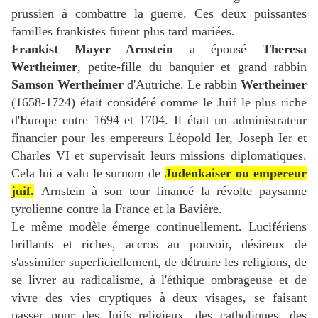
prussien à combattre la guerre. Ces deux puissantes
familles frankistes furent plus tard mariées.
Frankist Mayer Arnstein
a épousé
Theresa
Wertheimer
, petite-fille du banquier et grand rabbin
Samson Wertheimer
d'Autriche. Le rabbin
Wertheimer
(1658-1724) était considéré comme le Juif le plus riche
d'Europe entre 1694 et 1704. Il était un administrateur
financier pour les empereurs Léopold Ier, Joseph Ier et
Charles VI et supervisait leurs missions diplomatiques.
Cela lui a valu le surnom de
Judenkaiser ou empereur
juif.
Arnstein à son tour financé la révolte paysanne
tyrolienne contre la France et la Bavière.
Le même modèle émerge continuellement. Lucifériens
brillants et riches, accros au pouvoir, désireux de
s'assimiler superficiellement, de détruire les religions, de
se livrer au radicalisme, à l'éthique ombrageuse et de
vivre des vies cryptiques à deux visages, se faisant
passer pour des Juifs religieux, des catholiques, des