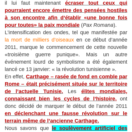
il lui faut maintenant
écraser tout ceux qui
pourraient encore émettre des pensées hostiles
à son encontre afin d’établir «une bonne fois
pour toutes» la paix mondiale
(
Pax Romana
).
L’intensification des ondes, tel que manifestée par
la mort de milliers d’oiseaux
en ce début d’année
2011, marque le commencement de cette nouvelle
«troisième guerre punique». Mais un autre
événement lourd de symbolisme a été également
lancé ce 13 janvier: « la révolution tunisienne ».
En effet,
Carthage – rasée de fond en comble par
Rome – était précisément située sur le territoire
de l’actuelle Tunisie.
Les
élites mondiales,
connaissant bien les cycles de l’histoire,
ont
donc décidé de marquer le début de l’année 2011
en déclenchant une fausse révolution sur le
terrain même de l’ancienne Carthage.
Nous savons que
le soulèvement artificiel des