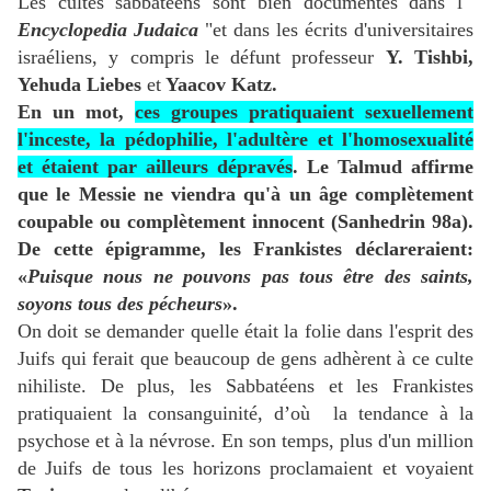
Les cultes sabbatéens sont bien documentés dans l'"
Encyclopedia Judaica
"et dans les écrits d'universitaires
israéliens, y compris le défunt professeur
Y. Tishbi,
Yehuda Liebes
et
Yaacov Katz.
En un mot,
ces groupes pratiquaient sexuellement
l'inceste, la pédophilie, l'adultère et l'homosexualité
et étaient par ailleurs dépravés
. Le Talmud affirme
que le Messie ne viendra qu'à un âge complètement
coupable ou complètement innocent (Sanhedrin 98a).
De cette épigramme, les Frankistes déclareraient:
«
Puisque nous ne pouvons pas tous être des saints,
soyons tous des pécheurs
».
On doit se demander quelle était la folie dans l'esprit des
Juifs qui ferait que beaucoup de gens adhèrent à ce culte
nihiliste. De plus, les Sabbatéens et les Frankistes
pratiquaient la consanguinité, d’où la tendance à la
psychose et à la névrose. En son temps, plus d'un million
de Juifs de tous les horizons proclamaient et voyaient