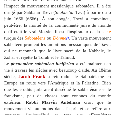
l'impact du mouvement messianique sabbatéen. Il a été
dirigé par Sabbataï Tsevi (
Shabbetaï
Tzvi) à partir du 6
juin 1666 (6666).
À
son apogée, Tsevi a convaincu,
peut-être, la moitié de la communauté juive du monde
qu'il était le vrai Messie. Il est l'inspirateur de la
secte
turque des
Sabbatéens
ou
Dönme
h
. Un vaste mouvement
sabbatéen promeut les ambitions messianiques de Tsevi,
qui ne reconnaît que le livre sacré de la Kabbale, le
Zohar et rejette la Torah et le Talmud.
Le
phénomène sabbatéen luciférien
a été maintenu en
vie à travers les siècles avec beaucoup d'aide. Au 18ème
siècle,
Jacob Frank
a réintroduit le Sabbatéisme en
Europe en route vers l'Amérique et la Palestine. Bien
que les érudits juifs aient disséqué le sabbatéisme et le
frankisme, peu de choses sont connues du monde
extérieur.
Rabbi Marvin Antelman
croit que le
mouvement vit au moins dans l'esprit et se réfère aux