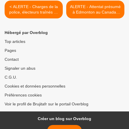
< ALERTE - Charges de la
ALERTE - Attentat présumé
police, électeurs traînés au
à Edmonton au Canada :
sol : premières images du
un camion fonce dans la
vote en Catalogne
foule, cinq blessés >
(VIDEOS)
Hébergé par Overblog
Top articles
Pages
Contact
Signaler un abus
C.G.U.
Cookies et données personnelles
Préférences cookies
Voir le profil de Brujitafr sur le portail Overblog
Créer un blog sur Overblog