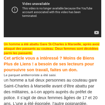
Un homme a été abattu Gare St-Charles à Marseille, après avoir
attaqué des passants au couteau. Deux femmes sont décédées
parmi les passants.
Cet article vous a intéressé ? Moins de Biens
Plus de Liens ! a besoin de ses lecteurs pour
poursuivre son travail, faites un don.
Le parquet antiterroriste a été saisi.
n homme a tué deux personnes au couteau gare
U
Saint-Charles à Marseille avant d’être abattu par
des militaires, a-t-on appris auprès du préfet de
police. Il s’agit de deux femmes âgées de 17 et 20
ans. L’une a été égorgée, l’autre poignardée.