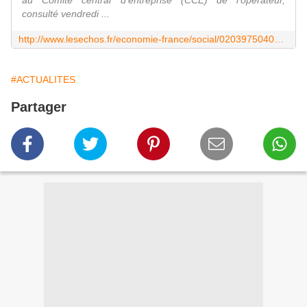
au Comité central d'entreprise (CCE) de l'opérateur,
consulté vendredi ...
http://www.lesechos.fr/economie-france/social/0203975040617-pole-emploi-a-detecte-pres-de-90-millions-deuros-de-fraude-en-2014-1069414.php
#ACTUALITES
Partager