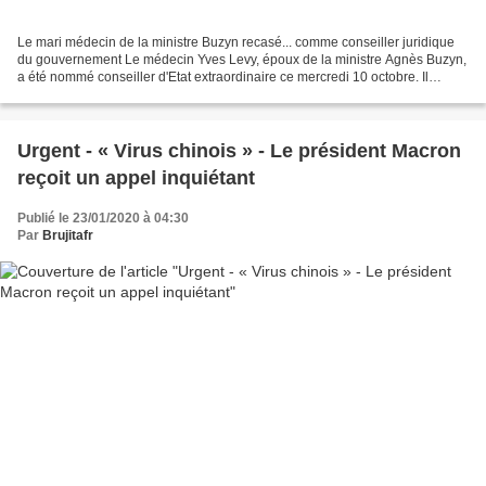
Le mari médecin de la ministre Buzyn recasé... comme conseiller juridique
du gouvernement Le médecin Yves Levy, époux de la ministre Agnès Buzyn,
a été nommé conseiller d'Etat extraordinaire ce mercredi 10 octobre. Il
touchera entre 1.500 et 6.100 euros...
Urgent - « Virus chinois » - Le président Macron
reçoit un appel inquiétant
Publié le 23/01/2020 à 04:30
Par
Brujitafr