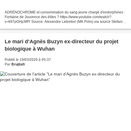
ADRÉNOCHROME et consommation du sang jeune chargé d'endorphines :
Fontaine de Jouvence des élites ? https://www.youtube.com/watch?
v=k97pGHjcMfY Source: Alexandre Lebreton (MK Polis) via source Stefani
Joanne Angelina Germanotta est née le 28 mars 1986...
Le mari d’Agnès Buzyn ex-directeur du projet
biologique à Wuhan
Publié le 19/03/2020 à 05:37
Par
Brujitafr