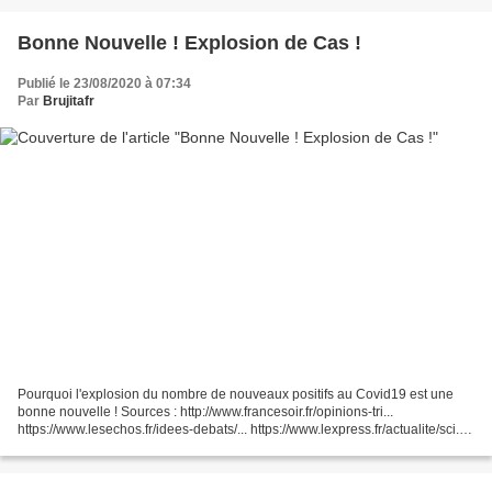
Bonne Nouvelle ! Explosion de Cas !
Publié le 23/08/2020 à 07:34
Par
Brujitafr
Pourquoi l'explosion du nombre de nouveaux positifs au Covid19 est une
bonne nouvelle ! Sources : http://www.francesoir.fr/opinions-tri...
https://www.lesechos.fr/idees-debats/... https://www.lexpress.fr/actualite/sci...
https://www.santemagazine.fr/actualit......