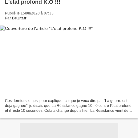
L'état profond K.O !!!
Publié le 15/08/2020 à 07:33
Par
Brujitafr
Ces derniers temps, pour expliquer ce que je veux dire par "La guerre est
déjà gagnée", je disais que La Résistance gagne 10 - 0 contre l'état profond
et il reste 10 secondes. Cela a changé depuis hier. La Résistance vient de
marquer un nouveau but donc...