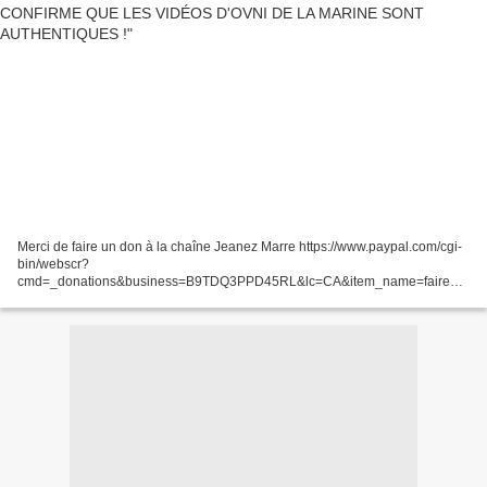
Merci de faire un don à la chaîne Jeanez Marre https://www.paypal.com/cgi-
bin/webscr?
cmd=_donations&business=B9TDQ3PPD45RL&lc=CA&item_name=faire%2
0un%20don%20pour%20jeanez%20marre&item_number=montant%20%c3
%a0%20v%c3%b6tre%20discr%c3%a9tion¤cy_code=CAD&bn=PP%2dDo
nationsBF%3abtn_donateCC_LG%2egif%3aNonHostedAbonner...