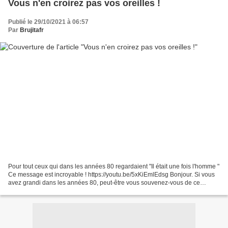
Vous n'en croirez pas vos oreilles !
Publié le 29/10/2021 à 06:57
Par
Brujitafr
Pour tout ceux qui dans les années 80 regardaient "Il était une fois l'homme "
Ce message est incroyable ! https://youtu.be/5xKiEmlEdsg Bonjour. Si vous
avez grandi dans les années 80, peut-être vous souvenez-vous de ce
message incroyablement lucide au...