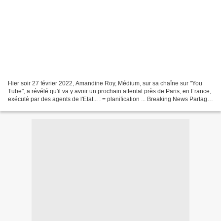
Hier soir 27 février 2022, Amandine Roy, Médium, sur sa chaîne sur "You
Tube", a révélé qu'il va y avoir un prochain attentat près de Paris, en France,
exécuté par des agents de l'Etat... : = planification ... Breaking News Partager
cet article Puisque...