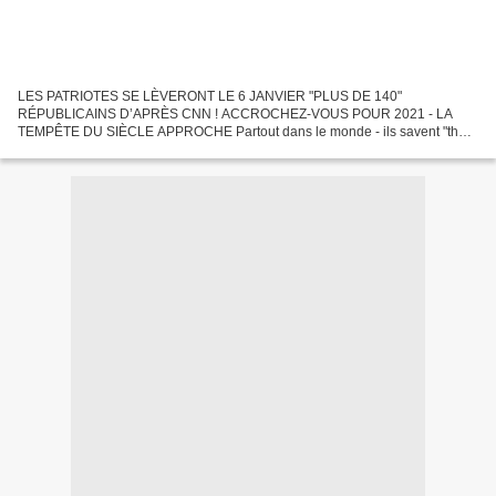
LES PATRIOTES SE LÈVERONT LE 6 JANVIER "PLUS DE 140"
RÉPUBLICAINS D’APRÈS CNN ! ACCROCHEZ-VOUS POUR 2021 - LA
TEMPÊTE DU SIÈCLE APPROCHE Partout dans le monde - ils savent "the
great awakening" Au moins 140 députés républicains devraient défier les
électeurs...