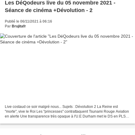
Les DéQodeurs live du 05 novembre 2021 -
Séance de cinéma +Dévolution - 2
Publié le 06/11/2021 à 06:16
Par
Brujitafr
Live costaud ce soir malgré nous... Sujets : Dévolution 2 La Reine est
"morte", vive le Roi Les "princesses" contrattaquent Tsunami Rouge Aviation
en alerte Une transparence très opaque à l'U.E Durham met le DS en PLS
etc... On a voulu faire court mais...