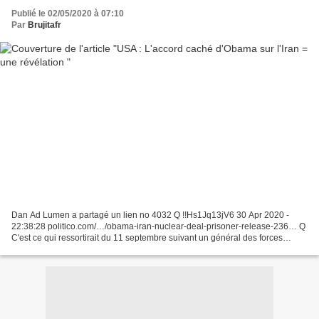
Publié le 02/05/2020 à 07:10
Par
Brujitafr
Dan Ad Lumen a partagé un lien no 4032 Q !!Hs1Jq13jV6 30 Apr 2020 -
22:38:28 politico.com/…/obama-iran-nuclear-deal-prisoner-release-236… Q
C'est ce qui ressortirait du 11 septembre suivant un général des forces
armées américaines aujourd'hui à la retraite,...