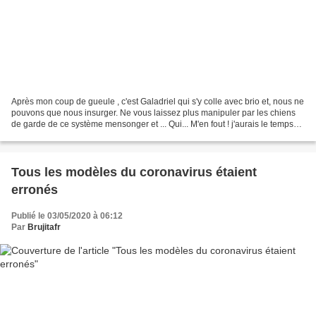
Après mon coup de gueule , c'est Galadriel qui s'y colle avec brio et, nous ne
pouvons que nous insurger. Ne vous laissez plus manipuler par les chiens
de garde de ce système mensonger et ... Qui... M'en fout ! j'aurais le temps
de tout balancer avant...
Tous les modèles du coronavirus étaient
erronés
Publié le 03/05/2020 à 06:12
Par
Brujitafr