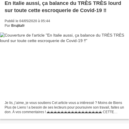
En Italie aussi, ça balance du TRÈS TRÈS lourd
sur toute cette escroquerie de Covid-19 ‼️
Publié le 04/05/2020 à 05:44
Par
Brujitafr
Je lis, j’aime, je vous soutiens Cet article vous a intéressé ? Moins de Biens
Plus de Liens ! a besoin de ses lecteurs pour poursuivre son travail, faites un
don. À vos commentaires ! 🌋🌋🌋🌋🌋🌋🌋🌋🌋🌋🌋🌋🌋🌋🌋🌋 CETTE
VIDÉO EST UNE VÉRITABLE BOMBE !! 🌋🌋🌋🌋🌋🌋🌋🌋🌋🌋🌋🌋🌋🌋🌋
🌋...