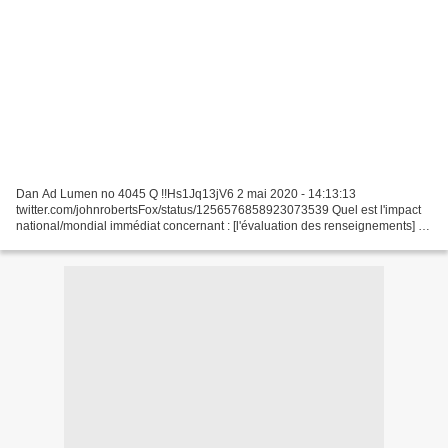
Dan Ad Lumen no 4045 Q !!Hs1Jq13jV6 2 mai 2020 - 14:13:13
twitter.com/johnrobertsFox/status/1256576858923073539 Quel est l'impact
national/mondial immédiat concernant : [l'évaluation des renseignements] si
le virus était [intentionnellement] libéré [en...