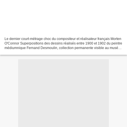
Le dernier court-métrage choc du compositeur et réalisateur français Morten
O'Connor Superpositions des dessins réalisés entre 1900 et 1902 du peintre
médiumnique Fernand Desmoulin, collection permanente visible au musée
de l'Abbaye de Brantôme (24) Soutenez...