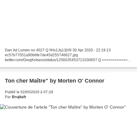
Dan Ad Lumen no 4027 Q !!Hs1Jq13jV6 30 Apr 2020 - 22:19:13
ec57b77051a90b6fe7de45d255746627.jpg
twitter.com/GregKotseos/status/1256035453721030657 Q ============
MON ANALYSE ============ Q partage un tweet qui dit "Infiltration au lieu
d'invasion. # Qanon...
Ton cher Maître" by Morten O' Connor
Publié le 02/05/2020 à 07:28
Par
Brujitafr