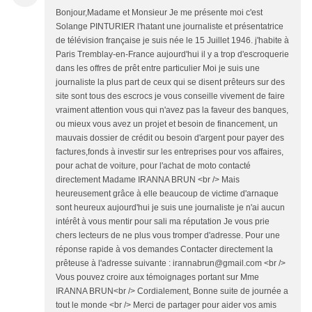
Bonjour,Madame et Monsieur Je me présente moi c'est
Solange PINTURIER l'hatant une journaliste et présentatrice
de télévision française je suis née le 15 Juillet 1946. j'habite à
Paris Tremblay-en-France aujourd'hui il y a trop d'escroquerie
dans les offres de prêt entre particulier Moi je suis une
journaliste la plus part de ceux qui se disent prêteurs sur des
site sont tous des escrocs je vous conseille vivement de faire
vraiment attention vous qui n'avez pas la faveur des banques,
ou mieux vous avez un projet et besoin de financement, un
mauvais dossier de crédit ou besoin d'argent pour payer des
factures,fonds à investir sur les entreprises pour vos affaires,
pour achat de voiture, pour l'achat de moto contacté
directement Madame IRANNA BRUN <br /> Mais
heureusement grâce à elle beaucoup de victime d'arnaque
sont heureux aujourd'hui je suis une journaliste je n'ai aucun
intérêt à vous mentir pour sali ma réputation Je vous prie
chers lecteurs de ne plus vous tromper d'adresse. Pour une
réponse rapide à vos demandes Contacter directement la
prêteuse à l'adresse suivante : irannabrun@gmail.com <br />
Vous pouvez croire aux témoignages portant sur Mme
IRANNA BRUN<br /> Cordialement, Bonne suite de journée a
tout le monde <br /> Merci de partager pour aider vos amis