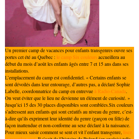
Un premier camp de vacances pour enfants transgenres ouvre ses
portes cet été au Québec :
le camp Six couleurs
accueillera au
début du mois d’août les enfants âgés entre 7 et 15 ans dans ses
installations.
L’emplacement du camp est confidentiel. « Certains enfants se
sont dévoilés dans leur entourage, d’autres pas, a déclaré Sophie
Labelle, coordonnatrice du camp en entrevue
à Radio-Canada
.
On veut éviter que le lieu ne devienne un élément de curiosité. »
Jusqu’ici 15 des 30 places disponibles sont comblées.Six couleurs
s’adressent aux enfants qui sont créatifs au niveau du genre, c’est-
à-dire qu’ils expriment leur identité du genre (garçon ou fille) de
façon inattendue et non-conforme au sexe déclaré à la naissance.
Pour mieux saisir comment se sent et vit l’enfant transgenre,
lisez
et regardez ceci
. Il s’agit de l’histoire de Ryland (en anglais) telle