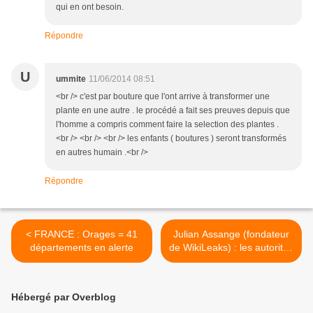
qui en ont besoin.
Répondre
U
ummite
11/06/2014 08:51
<br /> c'est par bouture que l'ont arrive à transformer une
plante en une autre . le procédé a fait ses preuves depuis que
l'homme a compris comment faire la selection des plantes .
<br /> <br /> <br /> les enfants ( boutures ) seront transformés
en autres humain .<br />
Répondre
< FRANCE : Orages = 41
Julian Assange (fondateur
départements en alerte
de WikiLeaks) : les autorités
pourront surveiller les
citoyens en utilisant leur
ADN >
Hébergé par Overblog