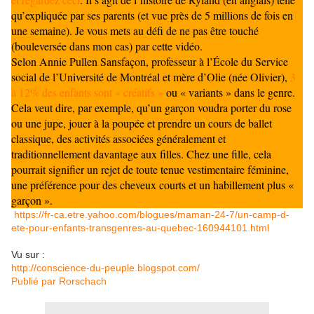
qu’expliquée par ses parents (et vue près de 5 millions de fois en
une semaine). Je vous mets au défi de ne pas être touché
(bouleversée dans mon cas) par cette vidéo.
Selon Annie Pullen Sansfaçon, professeur à l’École du Service
social de l’Université de Montréal et mère d’Olie (née Olivier),
3
à 12% des enfants sont « créatifs »
ou « variants » dans le genre.
Cela veut dire, par exemple, qu’un garçon voudra porter du rose
ou une jupe, jouer à la poupée et prendre un cours de ballet
classique, des activités associées généralement et
traditionnellement davantage aux filles. Chez une fille, cela
pourrait signifier un rejet de toute tenue vestimentaire féminine,
une préférence pour des cheveux courts et un habillement plus «
garçon ».
https://fr-ca.etre.yahoo.com/blogues/maman-24-7/un-camp-d-
ete-pour-enfants-transgenres-au-quebec-160944101.html
Vu sur :
http://conscience-du-peuple.blogspot.com/
Publié par
Rorschach