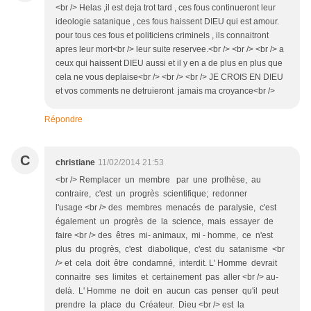
<br /> Helas ,il est deja trot tard , ces fous continueront leur
ideologie satanique , ces fous haissent DIEU qui est amour.
pour tous ces fous et politiciens criminels , ils connaitront
apres leur mort<br /> leur suite reservee.<br /> <br /> <br /> a
ceux qui haissent DIEU aussi et il y en a de plus en plus que
cela ne vous deplaise<br /> <br /> <br /> JE CROIS EN DIEU
et vos comments ne detruieront jamais ma croyance<br />
Répondre
C
christiane
11/02/2014 21:53
<br /> Remplacer un membre par une prothèse, au
contraire, c'est un progrès scientifique; redonner
l'usage <br /> des membres menacés de paralysie, c'est
également un progrès de la science, mais essayer de
faire <br /> des êtres mi- animaux, mi - homme, ce n'est
plus du progrès, c'est diabolique, c'est du satanisme <br
/> et cela doit être condamné, interdit. L' Homme devrait
connaitre ses limites et certainement pas aller <br /> au-
delà. L' Homme ne doit en aucun cas penser qu'il peut
prendre la place du Créateur. Dieu <br /> est la