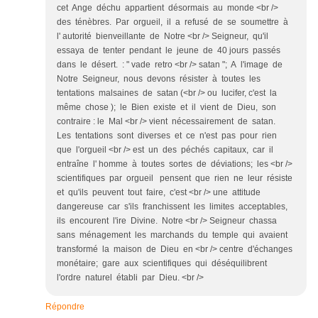
cet Ange déchu appartient désormais au monde <br />
des ténèbres. Par orgueil, il a refusé de se soumettre à
l' autorité bienveillante de Notre <br /> Seigneur, qu'il
essaya de tenter pendant le jeune de 40 jours passés
dans le désert. : " vade retro <br /> satan "; A l'image de
Notre Seigneur, nous devons résister à toutes les
tentations malsaines de satan (<br /> ou lucifer, c'est la
même chose ); le Bien existe et il vient de Dieu, son
contraire : le Mal <br /> vient nécessairement de satan.
Les tentations sont diverses et ce n'est pas pour rien
que l'orgueil <br /> est un des péchés capitaux, car il
entraîne l' homme à toutes sortes de déviations; les <br />
scientifiques par orgueil pensent que rien ne leur résiste
et qu'ils peuvent tout faire, c'est <br /> une attitude
dangereuse car s'ils franchissent les limites acceptables,
ils encourent l'ire Divine. Notre <br /> Seigneur chassa
sans ménagement les marchands du temple qui avaient
transformé la maison de Dieu en <br /> centre d'échanges
monétaire; gare aux scientifiques qui déséquilibrent
l'ordre naturel établi par Dieu. <br />
Répondre