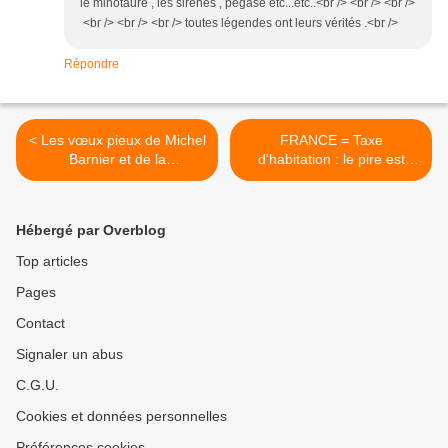
le minotaure , les sirènes , pégase etc...etc..<br /> <br /> <br />
<br /> <br /> <br /> toutes légendes ont leurs vérités .<br />
Répondre
< Les vœux pieux de Michel
FRANCE = Taxe
Barnier et de la
d'habitation : le pire est
Commission européenne à
encore à venir >
propos des banques
Hébergé par Overblog
Top articles
Pages
Contact
Signaler un abus
C.G.U.
Cookies et données personnelles
Préférences cookies