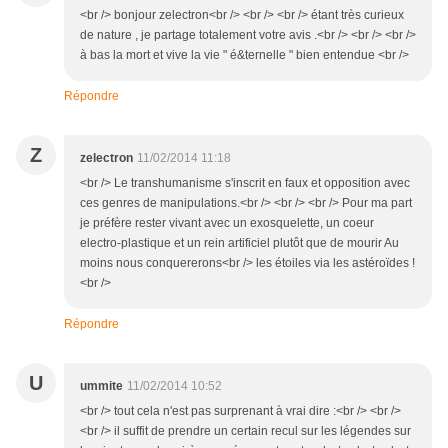
<br /> bonjour zelectron<br /> <br /> <br /> étant très curieux
de nature , je partage totalement votre avis .<br /> <br /> <br />
à bas la mort et vive la vie " é&ternelle " bien entendue <br />
Répondre
Z
zelectron
11/02/2014 11:18
<br /> Le transhumanisme s'inscrit en faux et opposition avec
ces genres de manipulations.<br /> <br /> <br /> Pour ma part
je préfère rester vivant avec un exosquelette, un coeur
electro-plastique et un rein artificiel plutôt que de mourir Au
moins nous conquererons<br /> les étoiles via les astéroïdes !
<br />
Répondre
U
ummite
11/02/2014 10:52
<br /> tout cela n'est pas surprenant à vrai dire :<br /> <br />
<br /> il suffit de prendre un certain recul sur les légendes sur