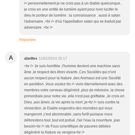
/> personnellement je ne crois pas à un diable quelconque ,
je crois en une entité de lumière ayant pour nom lucifer le
dieu le porteur de lumière : la connaissance . aussi à satan
l'adversaire ,<br /> d'où l'appellation satan qui se traduit par
adversaire .<br />
Répondre
A
abeilles
11/02/2014 20:17
<br /> Je suis horrifiée ,l'homme devient une machine sans
âme ,le respect des êtres vivants ,Ces Sociétés qui n'ont
aucun respect pour la Nature ,des Animaux est une Société
en perdition ,Vous voulez<br /> vivre éternellement avec des
membres votre cerveau dégénéré ,plus de mémoire ,la chose
primordiale pour notre vie ,elle n'est pas gréffable ,Je crois en
Dieu ,aux âmes ,la vie après la mort ,je<br /> suis contre la
vivisection ,le Diable engendra des monstres qui vous
mangeront ,c'est abominable ,sans forêt puisque nous
déforestons tout ,tout est pollué ,l'air l'eau la nourriture ,pas
besoin<br /> de Fous scientifique de pauvres débiles
dégénéré la Nature se vengera<br />