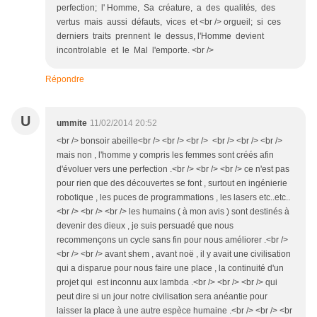
perfection; l' Homme, Sa créature, a des qualités, des
vertus mais aussi défauts, vices et <br /> orgueil; si ces
derniers traits prennent le dessus, l'Homme devient
incontrolable et le Mal l'emporte. <br />
Répondre
U
ummite
11/02/2014 20:52
<br /> bonsoir abeille<br /> <br /> <br /> <br /> <br /> <br />
mais non , l'homme y compris les femmes sont créés afin
d'évoluer vers une perfection .<br /> <br /> <br /> ce n'est pas
pour rien que des découvertes se font , surtout en ingénierie
robotique , les puces de programmations , les lasers etc..etc..
<br /> <br /> <br /> les humains ( à mon avis ) sont destinés à
devenir des dieux , je suis persuadé que nous
recommençons un cycle sans fin pour nous améliorer .<br />
<br /> <br /> avant shem , avant noë , il y avait une civilisation
qui a disparue pour nous faire une place , la continuité d'un
projet qui est inconnu aux lambda .<br /> <br /> <br /> qui
peut dire si un jour notre civilisation sera anéantie pour
laisser la place à une autre espèce humaine .<br /> <br /> <br