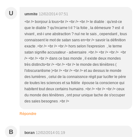
U
ummite
12/02/2014 07:51
<br /> bonjour à tous<br /> <br /> <br /> le diable : qu'est-ce
que le diable ? qu'incarne t-il ? la folie , la démesure ? est -il
vivant , est-i une abstraction ? nul ne le sais , cependant , tous
connaissent le mot de satan sans en<br /> savoir la définition
exacte .<br /> <br /> <br /> hors selon l'expresion , le terme
satan signifie accusateur - adversaire .<br /> <br /> <br /> <br
/> <br /> <br /> dans ce bas monde , il existe deux mondes
très distincts<br /> <br /> <br /> le monde des ténèbres (
l'obscurantisme )<br /> <br /> <br /> et au dessus le monde
des lumières , celui de la connaissnce régit par lucifer le père
de toutes les sciences et sa fidèle épouse la conscience qui
habitent tout deux certains humains .<br /> <br /> <br /> ceux
du monde des ténèbres , ont pour unique tache de s'occuper
des sales besognes .<br />
Répondre
B
boran
12/02/2014 01:19