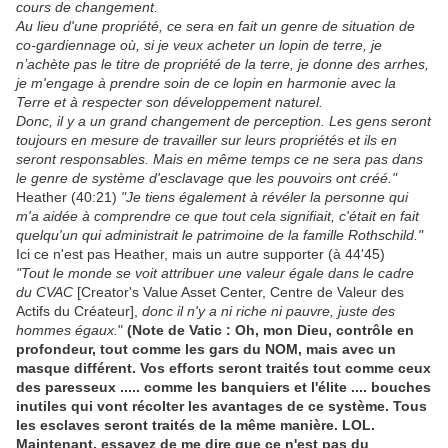
cours de changement.
Au lieu d'une propriété, ce sera en fait un genre de situation de
co-gardiennage où, si je veux acheter un lopin de terre, je
n’achète pas le titre de propriété de la terre, je donne des arrhes,
je m'engage à prendre soin de ce lopin en harmonie avec la
Terre et à respecter son développement naturel.
Donc, il y a un grand changement de perception. Les gens seront
toujours en mesure de travailler sur leurs propriétés et ils en
seront responsables. Mais en même temps ce ne sera pas dans
le genre de système d'esclavage que les pouvoirs ont créé."
Heather (40:21)
"Je tiens également à révéler la personne qui
m'a aidée à comprendre ce que tout cela signifiait, c'était en fait
quelqu'un qui administrait le patrimoine de la famille Rothschild."
Ici ce n'est pas Heather, mais un autre supporter (à 44'45)
"Tout le monde se voit attribuer une valeur égale dans le cadre
du CVAC
[Creator's Value Asset Center, Centre de Valeur des
Actifs du Créateur],
donc il n'y a ni riche ni pauvre, juste des
hommes égaux.
"
(Note de Vatic : Oh, mon Dieu, contrôle en
profondeur, tout comme les gars du NOM, mais avec un
masque différent. Vos efforts seront traités tout comme ceux
des paresseux ..... comme les banquiers et l'élite .... bouches
inutiles qui vont récolter les avantages de ce système. Tous
les esclaves seront traités de la même manière. LOL.
Maintenant, essayez de me dire que ce n'est pas du