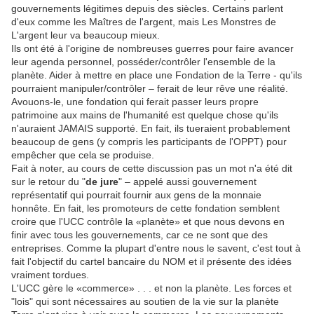
gouvernements légitimes depuis des siècles. Certains parlent
d'eux comme les Maîtres de l'argent, mais Les Monstres de
L'argent leur va beaucoup mieux.
Ils ont été à l'origine de nombreuses guerres pour faire avancer
leur agenda personnel, posséder/contrôler l'ensemble de la
planète. Aider à mettre en place une Fondation de la Terre - qu'ils
pourraient manipuler/contrôler – ferait de leur rêve une réalité.
Avouons-le, une fondation qui ferait passer leurs propre
patrimoine aux mains de l'humanité est quelque chose qu'ils
n'auraient JAMAIS supporté. En fait, ils tueraient probablement
beaucoup de gens (y compris les participants de l'OPPT) pour
empêcher que cela se produise.
Fait à noter, au cours de cette discussion pas un mot n'a été dit
sur le retour du "
de jure
" – appelé aussi gouvernement
représentatif qui pourrait fournir aux gens de la monnaie
honnête. En fait, les promoteurs de cette fondation semblent
croire que l'UCC contrôle la «planète» et que nous devons en
finir avec tous les gouvernements, car ce ne sont que des
entreprises. Comme la plupart d'entre nous le savent, c'est tout à
fait l'objectif du cartel bancaire du NOM et il présente des idées
vraiment tordues.
L'UCC gère le «commerce» . . . et non la planète. Les forces et
"lois" qui sont nécessaires au soutien de la vie sur la planète