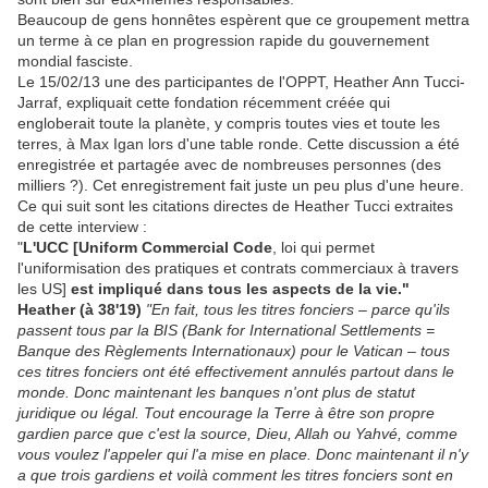
Beaucoup de gens honnêtes espèrent que ce groupement mettra
un terme à ce plan en progression rapide du gouvernement
mondial fasciste.
Le 15/02/13 une des participantes de l'OPPT, Heather Ann Tucci-
Jarraf, expliquait cette fondation récemment créée qui
engloberait toute la planète, y compris toutes vies et toute les
terres, à Max Igan lors d'une table ronde. Cette discussion a été
enregistrée et partagée avec de nombreuses personnes (des
milliers ?). Cet enregistrement fait juste un peu plus d'une heure.
Ce qui suit sont les citations directes de Heather Tucci extraites
de cette interview :
"
L'UCC [Uniform Commercial Code
, loi qui permet
l'uniformisation des pratiques et contrats commerciaux à travers
les US]
est impliqué dans tous les aspects de la vie."
Heather (à 38'19)
"En fait, tous les titres fonciers – parce qu'ils
passent tous par la BIS (Bank for International Settlements =
Banque des Règlements Internationaux) pour le Vatican – tous
ces titres fonciers ont été effectivement annulés partout dans le
monde. Donc maintenant les banques n'ont plus de statut
juridique ou légal. Tout encourage la Terre à être son propre
gardien parce que c'est la source, Dieu, Allah ou Yahvé, comme
vous voulez l'appeler qui l'a mise en place. Donc maintenant il n'y
a que trois gardiens et voilà comment les titres fonciers sont en