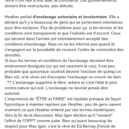
Terre n'ont rien à voir avec le commerce. Les gouvernements
doivent être restructurés, pas détruits.
Heather parlait
d'esclavage volontaire et involontaire
. Elle a
déclaré qu'il y a beaucoup de gens qui se porteraient volontaires
pour être esclaves. Pas de problème pour ça, si les termes et les
conditions sont transparents et que l'individu est d'accord. Ceux
qui servent dans l'armée ont volontairement accepté des
conditions d'esclavage. Mais on ne les informe pas quand ils
s'engagent sur la possibilité de recevoir l'ordre de commettre des
atrocités.
Si tous les termes et conditions de l'esclavage devaient être
entièrement divulgués (ce qui est rarement le cas), il est peu
probable que quiconque voudrait devenir l'esclave de quelqu'un.
Bien sûr, si le choix est d'accepter l'esclavage ou mourir de faim .
. ?? L'esclavage supprime le libre- arbitre et c'est l'état le plus
contre-nature qui soit. L'esclavage ne ​devrait jamais être
autorisé.
L'importance de "ÊTRE et FAIRE" est répétée presque de façon
hypnotique à maintes reprises par Heather; peu de gens savent
vraiment ce que Heather entend par ces termes ésotériques.
Vers la fin de la discussion, Max Igan déclare qu'il "ressent"
l'effort de l'OPPT comme juste. Bien qu'ayant beaucoup de
respect pour Max Igan, c'est le rêve de Ed Bernay [l'oncle de