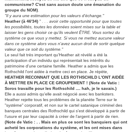
communisme? C'est sans aucun doute une émanation du
groupe du NOM)
.
"Il y aura une estimation pour les valeurs d'échange."
Heather (à 46'34)
"
. . . avoir cette opportunité pour que toutes
les possibilités, toutes les données soient mises sur la table et
laisser les gens choisir ce qu'ils veulent ÊTRE. Vous sortez du
système ce que vous y mettez. Si vous ne mettez aucune valeur
dans ce système alors vous n'avez aucun droit de sortir quelque
valeur que ce soit du système."
Le seul fait très important qu'Heather ait révélé a été la
participation d'un individu qui représentait les intérêts du
patrimoine d'une certaine famille. Heather a admis que les
Rothschild l'ont aidée à mettre ceci en place. Je répète,
HEATHER RECONNAIT QUE LES ROTHSCHILD L'ONT AIDÉE
À METTRE EN PLACE CE GROUPEMENT !
(Note de Vatic :
Soros travaille pour les Rothschild .... hah, je le savais.)
Elle a aussi admis qu'elle avait négocié avec les banksters.
Heather rejette tous les problèmes de la planète Terre sur le
"système" corporatif, et non sur le cartel satanique criminel des
banques centrales des Rothschild qui s'est développé à partir de
l'usure et par leur capacité à créer de l'argent à partir de rien.
(Note de Vatic : . . Mais en plus ce sont les banquiers qui ont
acheté les corporations du système, et les ont mises dans