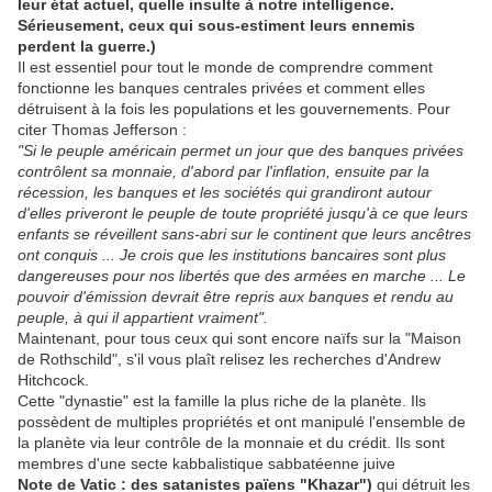
leur état actuel, quelle insulte à notre intelligence.
Sérieusement, ceux qui sous-estiment leurs ennemis
perdent la guerre.)
Il est essentiel pour tout le monde de comprendre comment
fonctionne les banques centrales privées et comment elles
détruisent à la fois les populations et les gouvernements. Pour
citer Thomas Jefferson :
"Si le peuple américain permet un jour que des banques privées
contrôlent sa monnaie, d'abord par l'inflation, ensuite par la
récession, les banques et les sociétés qui grandiront autour
d'elles priveront le peuple de toute propriété jusqu'à ce que leurs
enfants se réveillent sans-abri sur le continent que leurs ancêtres
ont conquis ... Je crois que les institutions bancaires sont plus
dangereuses pour nos libertés que des armées en marche ... Le
pouvoir d'émission devrait être repris aux banques et rendu au
peuple, à qui il appartient vraiment".
Maintenant, pour tous ceux qui sont encore naïfs sur la "Maison
de Rothschild", s'il vous plaît relisez les recherches d'Andrew
Hitchcock.
Cette "dynastie" est la famille la plus riche de la planète. Ils
possèdent de multiples propriétés et ont manipulé l'ensemble de
la planète via leur contrôle de la monnaie et du crédit. Ils sont
membres d'une secte kabbalistique sabbatéenne juive
Note de Vatic : des satanistes païens "Khazar")
qui détruit les