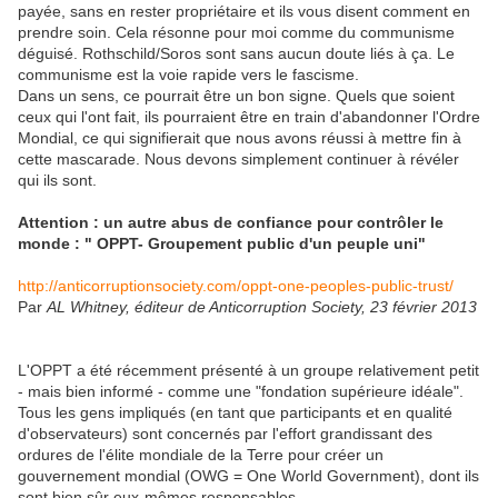
payée, sans en rester propriétaire et ils vous disent comment en
prendre soin. Cela résonne pour moi comme du communisme
déguisé. Rothschild/Soros sont sans aucun doute liés à ça. Le
communisme est la voie rapide vers le fascisme.
Dans un sens, ce pourrait être un bon signe. Quels que soient
ceux qui l'ont fait, ils pourraient être en train d'abandonner l'Ordre
Mondial, ce qui signifierait que nous avons réussi à mettre fin à
cette mascarade. Nous devons simplement continuer à révéler
qui ils sont.
Attention : un autre abus de confiance pour contrôler le
monde : " OPPT- Groupement public d'un peuple uni"
http://anticorruptionsociety.com/oppt-one-peoples-public-trust/
Par
AL Whitney, éditeur de Anticorruption Society, 23 février 2013
L'OPPT a été récemment présenté à un groupe relativement petit
- mais bien informé - comme une "fondation supérieure idéale".
Tous les gens impliqués (en tant que participants et en qualité
d'observateurs) sont concernés par l'effort grandissant des
ordures de l'élite mondiale de la Terre pour créer un
gouvernement mondial (OWG = One World Government), dont ils
sont bien sûr eux-mêmes responsables.