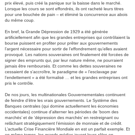
prix élevé, puis créé la panique sur la baisse dans le marché.
Lorsque les cours se sont effondrés, ils ont racheté leurs titres
pour une bouchée de pain – et éliminé la concurrence aux abois
du même coup.
En bref, la Grande Dépression de 1929 a été générée
artificiellement afin que les grandes entreprises qui contrôlaient la
bourse puissent en profiter pour prêter aux gouvernements
l’argent nécessaire pour sortir de l’effondrement qu’elles avaient
provoqué. Les nations souveraines ont finalement été forcées de
signer des emprunts qui, par leur nature même, ne pourraient
jamais être remboursés. Et comme les dettes souveraines ne
cessaient de s’accroître, le paradigme de « l’esclavage par
l’endettement » a été formalisé … et les grandes entreprises ont
pris le contrôle.
De nos jours, les multinationales Gouvernementales continuent
de feindre d’être les vrais gouvernements. Le Système des
Banques centrales (qui domine actuellement les économies
occidentales) continue d’alterner les périodes de ‘boom des
marchés’ et de ‘dépression des marchés’ en restreignant ou
relâchant stratégiquement l’émission de monnaie et de crédit.
L’actuelle Crise Financière Mondiale en est un parfait exemple. Et
en même temps, les grands médias jouent leurs rôles en