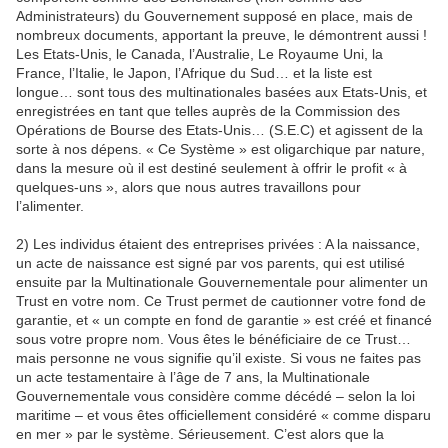
Administrateurs) du Gouvernement supposé en place, mais de
nombreux documents, apportant la preuve, le démontrent aussi !
Les Etats-Unis, le Canada, l’Australie, Le Royaume Uni, la
France, l’Italie, le Japon, l’Afrique du Sud… et la liste est
longue… sont tous des multinationales basées aux Etats-Unis, et
enregistrées en tant que telles auprès de la Commission des
Opérations de Bourse des Etats-Unis… (S.E.C) et agissent de la
sorte à nos dépens. « Ce Système » est oligarchique par nature,
dans la mesure où il est destiné seulement à offrir le profit « à
quelques-uns », alors que nous autres travaillons pour
l’alimenter.
2) Les individus étaient des entreprises privées : A la naissance,
un acte de naissance est signé par vos parents, qui est utilisé
ensuite par la Multinationale Gouvernementale pour alimenter un
Trust en votre nom. Ce Trust permet de cautionner votre fond de
garantie, et « un compte en fond de garantie » est créé et financé
sous votre propre nom. Vous êtes le bénéficiaire de ce Trust…
mais personne ne vous signifie qu’il existe. Si vous ne faites pas
un acte testamentaire à l’âge de 7 ans, la Multinationale
Gouvernementale vous considère comme décédé – selon la loi
maritime – et vous êtes officiellement considéré « comme disparu
en mer » par le système. Sérieusement. C’est alors que la