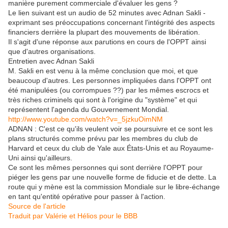
manière purement commerciale d'évaluer les gens ?
Le lien suivant est un audio de 52 minutes avec Adnan Sakli -
exprimant ses préoccupations concernant l'intégrité des aspects
financiers derrière la plupart des mouvements de libération.
Il s'agit d'une réponse aux parutions en cours de l'OPPT ainsi
que d'autres organisations.
Entretien avec Adnan Sakli
M. Sakli en est venu à la même conclusion que moi, et que
beaucoup d'autres. Les personnes impliquées dans l'OPPT ont
été manipulées (ou corrompues ??) par les mêmes escrocs et
très riches criminels qui sont à l'origine du "système" et qui
représentent l'agenda du Gouvernement Mondial.
http://www.youtube.com/watch?v=_5jzkuOimNM
ADNAN : C'est ce qu'ils veulent voir se poursuivre et ce sont les
plans structurés comme prévu par les membres du club de
Harvard et ceux du club de Yale aux États-Unis et au Royaume-
Uni ainsi qu'ailleurs.
Ce sont les mêmes personnes qui sont derrière l'OPPT pour
piéger les gens par une nouvelle forme de fiducie et de dette. La
route qui y mène est la commission Mondiale sur le libre-échange
en tant qu'entité opérative pour passer à l'action.
Source de l'article
Traduit par Valérie et Hélios pour le BBB