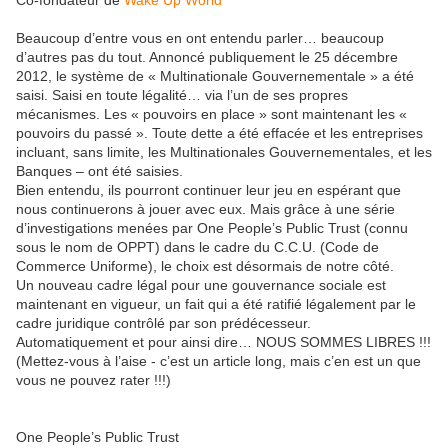
Co-fondateur de
Wake Up World
Beaucoup d’entre vous en ont entendu parler… beaucoup
d’autres pas du tout. Annoncé publiquement le 25 décembre
2012, le système de « Multinationale Gouvernementale » a été
saisi. Saisi en toute légalité… via l’un de ses propres
mécanismes. Les « pouvoirs en place » sont maintenant les «
pouvoirs du passé ». Toute dette a été effacée et les entreprises
incluant, sans limite, les Multinationales Gouvernementales, et les
Banques – ont été saisies.
Bien entendu, ils pourront continuer leur jeu en espérant que
nous continuerons à jouer avec eux. Mais grâce à une série
d’investigations menées par One People’s Public Trust (connu
sous le nom de OPPT) dans le cadre du C.C.U. (Code de
Commerce Uniforme), le choix est désormais de notre côté.
Un nouveau cadre légal pour une gouvernance sociale est
maintenant en vigueur, un fait qui a été ratifié légalement par le
cadre juridique contrôlé par son prédécesseur.
Automatiquement et pour ainsi dire… NOUS SOMMES LIBRES !!!
(Mettez-vous à l’aise - c’est un article long, mais c’en est un que
vous ne pouvez rater !!!)
One People’s Public Trust