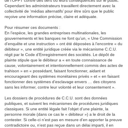
de l’OPPT contre des tiers ou leurs conséquences sur le public.
Cependant les administrateurs travaillent directement avec la
collectivité de ‘médias alternatifs’ pour être sûrs que le public
reçoive une information précise, claire et adéquate.
Pour résumer ces documents :
En l’espèce, les grandes entreprises multinationales, les
gouvernements et les banques ne font qu’un, « Une Commission
d’enquête et une instruction » ont été déposées à l’encontre « du
débiteur », une entité juridique créée via le mécanisme C.C.U.
régit par le Code d’Enregistrement des sociétés. Le dépôt de
plainte stipule que le débiteur a « en toute connaissance de
cause, volontairement et intentionnellement commis des actes de
trahison » en « possédant, faisant fonctionner, aidant et
encourageant des systèmes monétaires privés » et « en faisant
fonctionner des systèmes d’esclavage envers … des citoyens
sans les informer, contre leur volonté et leur consentement ».
Les dossiers de procédures de C.C.U. sont des données
publiques, et suivent les mécanismes de procédures juridiques
classiques. Si une entité légale fait l’objet d’une plainte, la
personne morale (dans ce cas le « débiteur ») a le droit de la
contester. Si celle-ci n’est pas en mesure d’en apporter la preuve
contradictoire ou, n’est pas reçue dans un délai imparti, il en