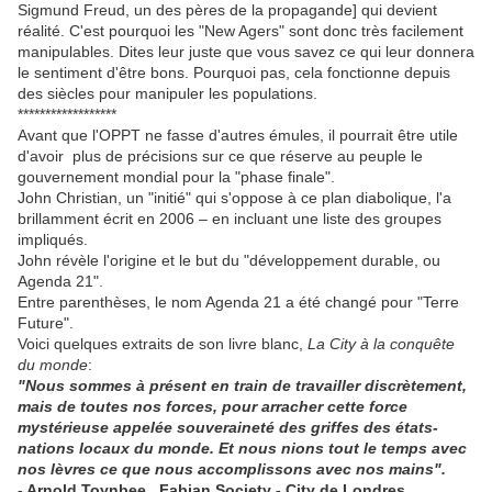
Sigmund Freud, un des pères de la propagande] qui devient
réalité. C'est pourquoi les "New Agers" sont donc très facilement
manipulables. Dites leur juste que vous savez ce qui leur donnera
le sentiment d'être bons. Pourquoi pas, cela fonctionne depuis
des siècles pour manipuler les populations.
******************
Avant que l'OPPT ne fasse d'autres émules, il pourrait être utile
d'avoir plus de précisions sur ce que réserve au peuple le
gouvernement mondial pour la "phase finale".
John Christian, un "initié" qui s'oppose à ce plan diabolique, l'a
brillamment écrit en 2006 – en incluant une liste des groupes
impliqués.
John révèle l'origine et le but du "développement durable, ou
Agenda 21".
Entre parenthèses, le nom Agenda 21 a été changé pour "Terre
Future".
Voici quelques extraits de son livre blanc,
La City à la conquête
du monde
:
"Nous sommes à présent en train de travailler discrètement,
mais de toutes nos forces, pour arracher cette force
mystérieuse appelée souveraineté des griffes des états-
nations locaux du monde. Et nous nions tout le temps avec
nos lèvres ce que nous accomplissons avec nos mains".
- Arnold Toynbee , Fabian Society - City de Londres