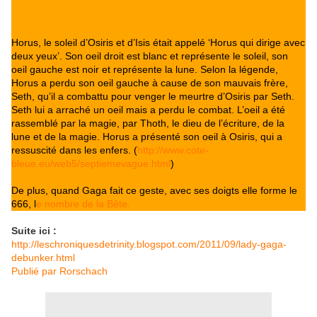
Horus, le soleil d’Osiris et d’Isis était appelé ‘Horus qui dirige avec
deux yeux’. Son oeil droit est blanc et représente le soleil, son
oeil gauche est noir et représente la lune. Selon la légende,
Horus a perdu son oeil gauche à cause de son mauvais frère,
Seth, qu’il a combattu pour venger le meurtre d’Osiris par Seth.
Seth lui a arraché un oeil mais a perdu le combat. L’oeil a été
rassemblé par la magie, par Thoth, le dieu de l’écriture, de la
lune et de la magie. Horus a présenté son oeil à Osiris, qui a
ressuscité dans les enfers. (
http://www.cote-
bleue.eu/web5/septiemevague.html
)
De plus, quand Gaga fait ce geste, avec ses doigts elle forme le
666, l
e nombre de la Bête.
Suite ici :
http://leschroniquesdetrinity.blogspot.com/2011/09/lady-gaga-
debunker.html
Publié par
Rorschach