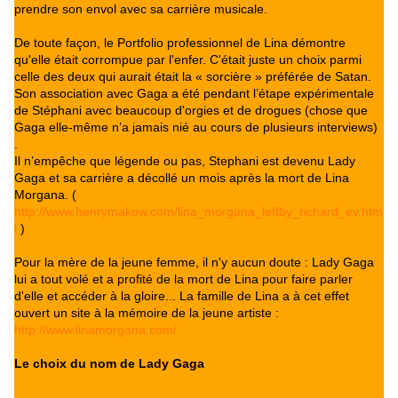
prendre son envol avec sa carrière musicale.
De toute façon, le Portfolio professionnel de Lina démontre
qu'elle était corrompue par l'enfer. C'était juste un choix parmi
celle des deux qui aurait était la « sorcière » préférée de Satan.
Son association avec Gaga a été pendant l’étape expérimentale
de Stéphani avec beaucoup d'orgies et de drogues (chose que
Gaga elle-même n’a jamais nié au cours de plusieurs interviews)
.
Il n’empêche que légende ou pas, Stephani est devenu Lady
Gaga et sa carrière a décollé un mois après la mort de Lina
Morgana. (
http://www.henrymakow.com/lina_morgana_leftby_richard_ev.htm
l
)
Pour la mère de la jeune femme, il n'y aucun doute : Lady Gaga
lui a tout volé et a profité de la mort de Lina pour faire parler
d'elle et accéder à la gloire... La famille de Lina a à cet effet
ouvert un site à la mémoire de la jeune artiste :
http://www.linamorgana.com/
Le choix du nom de Lady Gaga