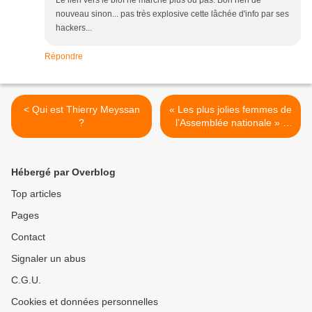
nouveau sinon... pas très explosive cette lâchée d'info par ses
hackers...
Répondre
< Qui est Thierry Meyssan
« Les plus jolies femmes de
?
l’Assemblée nationale » :
Direct Matin accusé de
sexisme >
Hébergé par Overblog
Top articles
Pages
Contact
Signaler un abus
C.G.U.
Cookies et données personnelles