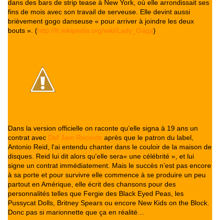
dans des bars de strip tease à New York, où elle arrondissait ses
fins de mois avec son travail de serveuse. Elle devint aussi
brièvement gogo danseuse « pour arriver à joindre les deux
bouts ». (
http://fr.wikipedia.org/wiki/Lady_Gaga
)
Dans la version officielle on raconte qu’elle signa à 19 ans un
contrat avec
Def Jam Records
après que le patron du label,
Antonio Reid, l'ai entendu chanter dans le couloir de la maison de
disques. Reid lui dit alors qu'elle sera« une célébrité », et lui
signe un contrat immédiatement. Mais le succès n’est pas encore
à sa porte et pour survivre elle commence à se produire un peu
partout en Amérique, elle écrit des chansons pour des
personnalités telles que Fergie des Black Eyed Peas, les
Pussycat Dolls, Britney Spears ou encore New Kids on the Block.
Donc pas si marionnette que ça en réalité…