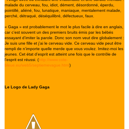
malade du cerveau, fou, idiot, dément, désordonné, éperdu,
pointillé, aliéné, fou, lunatique, maniaque, mentalement malade,
perché, détraqué, déséquilibré, défectueux, faux.
« Gaga » est probablement le mot le plus facile à dire en anglais,
car c’est souvent un des premiers bruits émis par les bébés
essayant d’imiter la parole. Donc son nom veut dire globalement :
Je suis une fille et j’ai le cerveau vide. Ce cerveau vide peut être
rempli de n’importe quelle merde que vous voulez. Imitez-moi les
jeunes. Cet état d’esprit est atteint une fois que le contrôle de
l’esprit est réussi. (
http://www.cote-
bleue.eu/web5/septiemevague.html
)
Le Logo de Lady Gaga