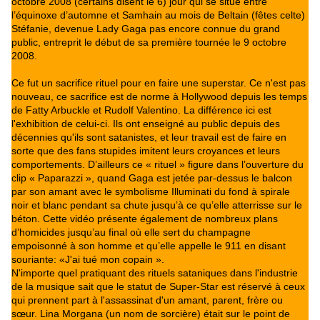
octobre 2008 (certains disent le 6) jour qui se situe entre
l’équinoxe d’automne et Samhain au mois de Beltain (fêtes celte)
Stéfanie, devenue Lady Gaga pas encore connue du grand
public, entreprit le début de sa première tournée le 9 octobre
2008.
Ce fut un sacrifice rituel pour en faire une superstar. Ce n'est pas
nouveau, ce sacrifice est de norme à Hollywood depuis les temps
de Fatty Arbuckle et Rudolf Valentino. La différence ici est
l'exhibition de celui-ci. Ils ont enseigné au public depuis des
décennies qu'ils sont satanistes, et leur travail est de faire en
sorte que des fans stupides imitent leurs croyances et leurs
comportements. D’ailleurs ce « rituel » figure dans l’ouverture du
clip « Paparazzi », quand Gaga est jetée par-dessus le balcon
par son amant avec le symbolisme Illuminati du fond à spirale
noir et blanc pendant sa chute jusqu’à ce qu’elle atterrisse sur le
béton. Cette vidéo présente également de nombreux plans
d’homicides jusqu’au final où elle sert du champagne
empoisonné à son homme et qu’elle appelle le 911 en disant
souriante: «J'ai tué mon copain ».
N'importe quel pratiquant des rituels sataniques dans l'industrie
de la musique sait que le statut de Super-Star est réservé à ceux
qui prennent part à l'assassinat d'un amant, parent, frère ou
sœur. Lina Morgana (un nom de sorcière) était sur ​​le point de