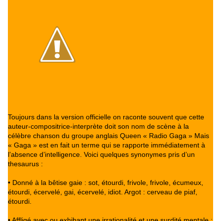
Toujours dans la version officielle on raconte souvent que cette
auteur-compositrice-interprète doit son nom de scène à la
célèbre chanson du groupe anglais Queen « Radio Gaga » Mais
« Gaga » est en fait un terme qui se rapporte immédiatement à
l’absence d’intelligence. Voici quelques synonymes pris d’un
thesaurus :
• Donné à la bêtise gaie : sot, étourdi, frivole, frivole, écumeux,
étourdi, écervelé, gai, écervelé, idiot. Argot : cerveau de piaf,
étourdi.
• Affligé avec ou exhibant une irrationalité et une surdité mentale :