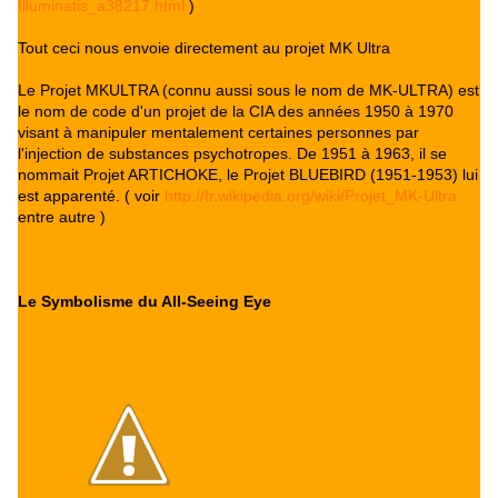
Illuminatis_a38217.html
)
Tout ceci nous envoie directement au projet MK Ultra
Le Projet MKULTRA (connu aussi sous le nom de MK-ULTRA) est
le nom de code d'un projet de la CIA des années 1950 à 1970
visant à manipuler mentalement certaines personnes par
l'injection de substances psychotropes. De 1951 à 1963, il se
nommait Projet ARTICHOKE, le Projet BLUEBIRD (1951-1953) lui
est apparenté. ( voir
http://fr.wikipedia.org/wiki/Projet_MK-Ultra
entre autre )
Le Symbolisme du All-Seeing Eye