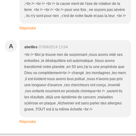
;<br /> <br /> <br /> la cause vient de l'axe de rotation de la
terre .<br /> <br /> <br /> pour une fois , ne soyons pas sévère
, ils n'y sont pour rien , c'est de notre faute et pas la leur .<br />
Répondre
A
abeilles
07/09/2014 13:04
<br /> Moi je trouve rien de surprenant ,nous avons vidé ses
entrailles ,le déséquilibre est automatique ,Nous avons
transformé notre planète ,en 50 ans j'ai lu une prophésie que
Dieu va complétement<br /> changé ,les montagnes ,les mers
,il est évident nous avons tous pollué ,nous n'avons pas pris
une longueur d'avance ,ces chercheurs ont conçu ,inventé
,nos enfants nourrient en produits chimique<br /> ,savent ils
les résultats ,déjà une épidémie de cancers ,maladies
sclérose en plaque ,Alzheimer ext sans parler des allergies
grave ,TOUT est à la même échelle <br />
Répondre