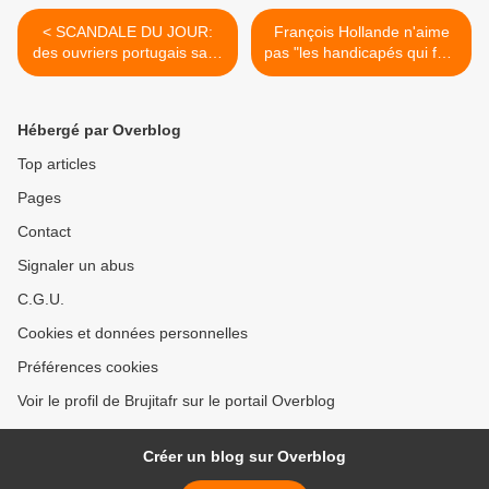
< SCANDALE DU JOUR:
François Hollande n'aime
des ouvriers portugais sans
pas "les handicapés qui font
salaire sur le chantier du
commerce de leur
Pentagone français
handicap", selon Valérie
Trierweiler >
Hébergé par Overblog
Top articles
Pages
Contact
Signaler un abus
C.G.U.
Cookies et données personnelles
Préférences cookies
Voir le profil de Brujitafr sur le portail Overblog
Créer un blog sur Overblog