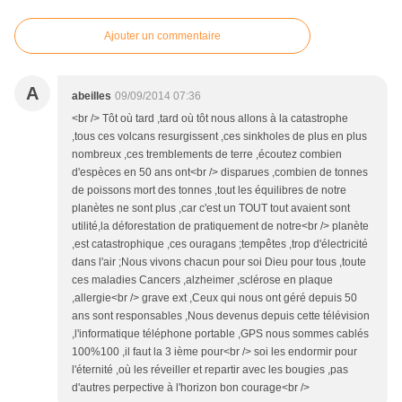
Ajouter un commentaire
A
abeilles
09/09/2014 07:36
<br /> Tôt où tard ,tard où tôt nous allons à la catastrophe
,tous ces volcans resurgissent ,ces sinkholes de plus en plus
nombreux ,ces tremblements de terre ,écoutez combien
d'espèces en 50 ans ont<br /> disparues ,combien de tonnes
de poissons mort des tonnes ,tout les équilibres de notre
planètes ne sont plus ,car c'est un TOUT tout avaient sont
utilité,la déforestation de pratiquement de notre<br /> planète
,est catastrophique ,ces ouragans ;tempêtes ,trop d'électricité
dans l'air ;Nous vivons chacun pour soi Dieu pour tous ,toute
ces maladies Cancers ,alzheimer ,sclérose en plaque
,allergie<br /> grave ext ,Ceux qui nous ont géré depuis 50
ans sont responsables ,Nous devenus depuis cette télévision
,l'informatique téléphone portable ,GPS nous sommes cablés
100%100 ,il faut la 3 ième pour<br /> soi les endormir pour
l'éternité ,où les réveiller et repartir avec les bougies ,pas
d'autres perpective à l'horizon bon courage<br />