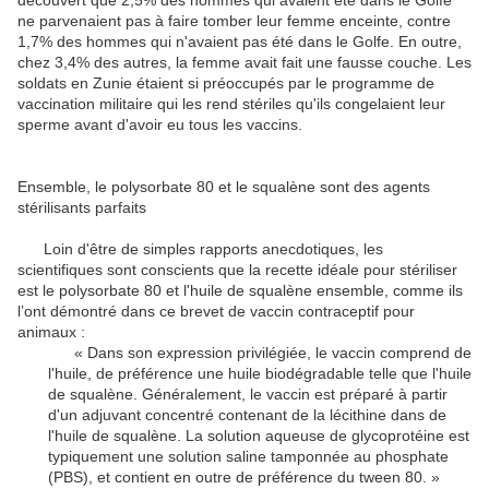
découvert que 2,5% des hommes qui avaient été dans le Golfe
ne parvenaient pas à faire tomber leur femme enceinte, contre
1,7% des hommes qui n'avaient pas été dans le Golfe. En outre,
chez 3,4% des autres, la femme avait fait une fausse couche. Les
soldats en Zunie étaient si préoccupés par le programme de
vaccination militaire qui les rend stériles qu'ils congelaient leur
sperme avant d'avoir eu tous les vaccins.
Ensemble, le polysorbate 80 et le squalène sont des agents
stérilisants parfaits
Loin d'être de simples rapports anecdotiques, les
scientifiques sont conscients que la recette idéale pour stériliser
est le polysorbate 80 et l'huile de squalène ensemble, comme ils
l’ont démontré dans ce brevet de vaccin contraceptif pour
animaux :
« Dans son expression privilégiée, le vaccin comprend de
l'huile, de préférence une huile biodégradable telle que l'huile
de squalène. Généralement, le vaccin est préparé à partir
d'un adjuvant concentré contenant de la lécithine dans de
l'huile de squalène. La solution aqueuse de glycoprotéine est
typiquement une solution saline tamponnée au phosphate
(PBS), et contient en outre de préférence du tween 80. »