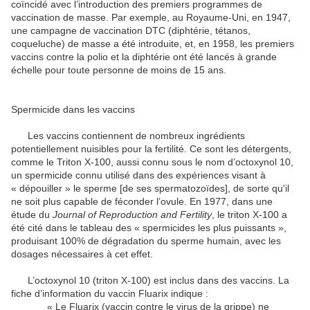
coïncidé avec l’introduction des premiers programmes de
vaccination de masse. Par exemple, au Royaume-Uni, en 1947,
une campagne de vaccination DTC (diphtérie, tétanos,
coqueluche) de masse a été introduite, et, en 1958, les premiers
vaccins contre la polio et la diphtérie ont été lancés à grande
échelle pour toute personne de moins de 15 ans.
Spermicide dans les vaccins
Les vaccins contiennent de nombreux ingrédients
potentiellement nuisibles pour la fertilité. Ce sont les détergents,
comme le Triton X-100, aussi connu sous le nom d’octoxynol 10,
un spermicide connu utilisé dans des expériences visant à
« dépouiller » le sperme [de ses spermatozoïdes], de sorte qu'il
ne soit plus capable de féconder l’ovule. En 1977, dans une
étude du
Journal of Reproduction and Fertility
, le triton X-100 a
été cité dans le tableau des « spermicides les plus puissants »,
produisant 100% de dégradation du sperme humain, avec les
dosages nécessaires à cet effet.
L’octoxynol 10 (triton X-100) est inclus dans des vaccins. La
fiche d’information du vaccin Fluarix indique :
« Le Fluarix (vaccin contre le virus de la grippe) ne