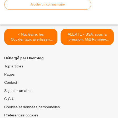
Ajouter un commentaire
< Nucléaire: les
ALERTE - USA: sous la
Occidentaux avertissent
pression, Mitt Romney
l'Iran que le temps est
publie sa feuille d'impôts
compté
2011 >
Hébergé par Overblog
Top articles
Pages
Contact
Signaler un abus
C.G.U.
Cookies et données personnelles
Préférences cookies