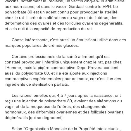
vaccins, notamment le Pediacel, un vaccin cinq-en-un administré
aux nourrissons, et dans le vaccin Gardasil contre le VPH. Le
polysorbate 80 est un agent connu pour provoquer la stérilité
chez le rat. Il crée des altérations du vagin et de l'utérus, des
déformations des ovaires et des follicules ovariens dégénératifs,
et cela nuit à la capacité de reproduction du rat.
Chose intéressante, c’est aussi un émulsifiant utilisé dans des
marques populaires de crèmes glacées.
Certains professionnels de la santé affirment qu'il est
constaté provoquer l'infertilité uniquement chez le rat, pas chez
l’Homme, mais la piqûre contraceptive Depo-Provera contient
aussi du polysorbate 80, et il a été ajouté aux injections
contraceptives expérimentales pour animaux, car c’est l’un des
ingrédients de stérilisation parfaits.
Les ratons femelles qui, 4 à 7 jours après la naissance, ont
reçu une injection de polysorbate 80, avaient des altérations du
vagin et de la muqueuse de l'utérus, des changements
hormonaux, des difformités ovariennes et des follicules ovariens
dégénératifs [qui se dégradent].
Selon l'Organisation Mondiale de la Propriété Intellectuelle,