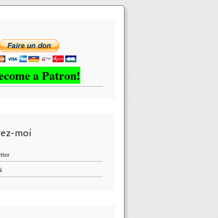
ecome a Patron!
vez-moi
tter
S