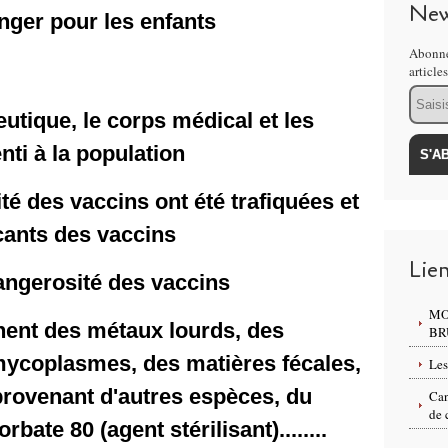
New
anger pour les enfants
Abonne
article
Email
utique, le corps médical et les
ti à la population
té des vaccins ont été trafiquées et
icants des vaccins
Lie
angerosité des vaccins
MO
nent des métaux lourds, des
BR
mycoplasmes, des matières fécales,
Les
rovenant d'autres espèces, du
Can
de 
bate 80 (agent stérilisant)........