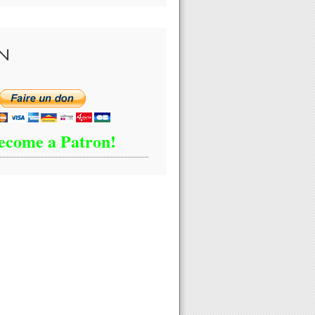
N
ecome a Patron!