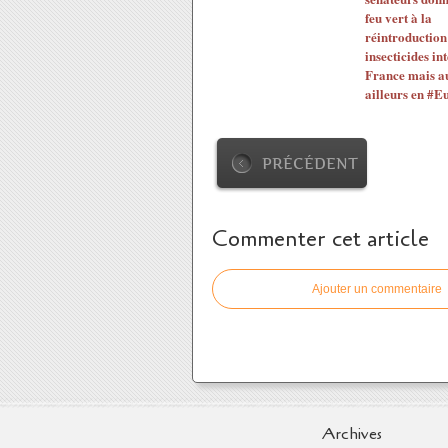
feu vert à la
réintroduction
insecticides int
France mais au
ailleurs en #E
PRÉCÉDENT
Commenter cet article
Ajouter un commentaire
Archives