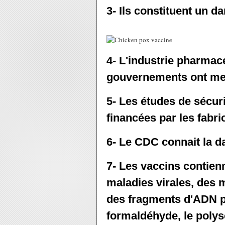
3- Ils constituent un d
4- L'industrie pharmace
gouvernements ont men
5- Les études de sécuri
financées par les fabr
6- Le CDC connait la d
7- Les vaccins contien
maladies virales, des 
des fragments d'ADN p
formaldéhyde, le polysor