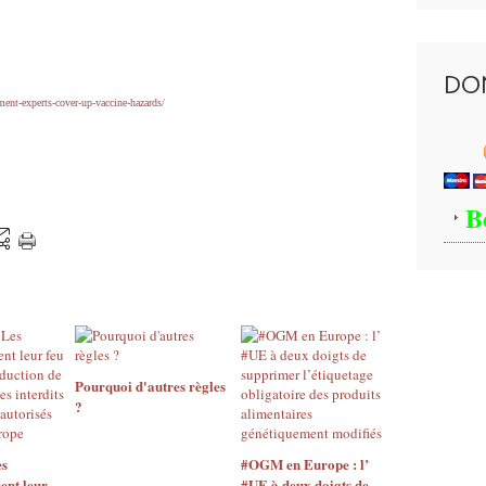
DO
ent-experts-cover-up-vaccine-hazards/
B
Pourquoi d'autres règles
?
s
#OGM en Europe : l’
ent leur
#UE à deux doigts de