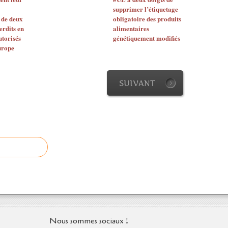
supprimer l’étiquetage
 de deux
obligatoire des produits
erdits en
alimentaires
torisés
génétiquement modifiés
urope
SUIVANT
Nous sommes sociaux !