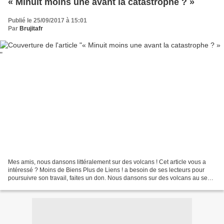
« Minuit moins une avant la catastrophe ? »
Publié le 25/09/2017 à 15:01
Par
Brujitafr
Mes amis, nous dansons littéralement sur des volcans ! Cet article vous a
intéressé ? Moins de Biens Plus de Liens ! a besoin de ses lecteurs pour
poursuivre son travail, faites un don. Nous dansons sur des volcans au sens
propre comme au sens figuré....