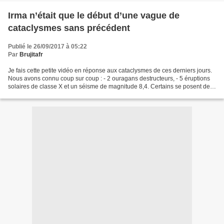
Irma n’était que le début d’une vague de
cataclysmes sans précédent
Publié le 26/09/2017 à 05:22
Par
Brujitafr
Je fais cette petite vidéo en réponse aux cataclysmes de ces derniers jours.
Nous avons connu coup sur coup : - 2 ouragans destructeurs, - 5 éruptions
solaires de classe X et un séisme de magnitude 8,4. Certains se posent des
questions, je vais tenter...