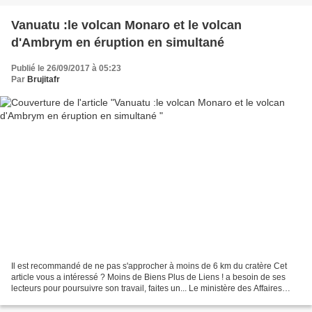
Vanuatu :le volcan Monaro et le volcan
d'Ambrym en éruption en simultané
Publié le 26/09/2017 à 05:23
Par
Brujitafr
Il est recommandé de ne pas s'approcher à moins de 6 km du cratère Cet
article vous a intéressé ? Moins de Biens Plus de Liens ! a besoin de ses
lecteurs pour poursuivre son travail, faites un... Le ministère des Affaires
étrangères français met à jour...