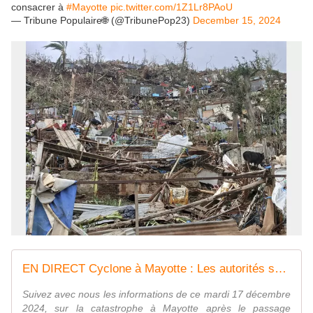
consacrer à
#Mayotte
pic.twitter.com/1Z1Lr8PAoU
— Tribune Populaire🌐 (@TribunePop23)
December 15, 2024
EN DIRECT Cyclone à Mayotte : Les autorités se disent pour l'instant " inca...
Suivez avec nous les informations de ce mardi 17 décembre
2024, sur la catastrophe à Mayotte après le passage