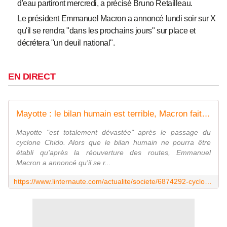
d'eau partiront mercredi, a précisé Bruno Retailleau.
Le président Emmanuel Macron a annoncé lundi soir sur X
qu'il se rendra "dans les prochains jours" sur place et
décrétera "un deuil national".
EN DIRECT
Mayotte : le bilan humain est terrible, Macron fait une annonce importante
Mayotte "est totalement dévastée" après le passage du
cyclone Chido. Alors que le bilan humain ne pourra être
établi qu'après la réouverture des routes, Emmanuel
Macron a annoncé qu'il se r...
https://www.linternaute.com/actualite/societe/6874292-cyclone-chidoa-mayotte-le-prefet-s-attend-a-des-centaines-de-morts-les-images-des-degats/