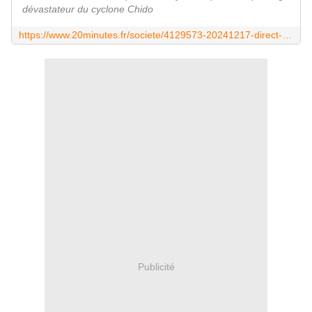
dévastateur du cyclone Chido
https://www.20minutes.fr/societe/4129573-20241217-direct-cyclone-mayotte-autorites-disent-instant-incapables-donner-bilan-humain-pire-craindre
Publicité