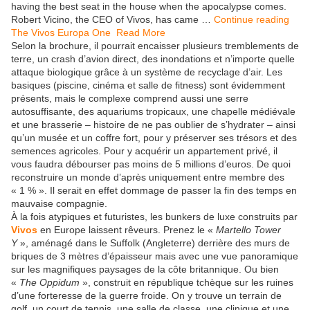
having the best seat in the house when the apocalypse comes.
Robert Vicino, the CEO of Vivos, has came …
Continue reading
The Vivos Europa One
Read More
Selon la brochure, il pourrait encaisser plusieurs tremblements de
terre, un crash d’avion direct, des inondations et n’importe quelle
attaque biologique grâce à un système de recyclage d’air. Les
basiques (piscine, cinéma et salle de fitness) sont évidemment
présents, mais le complexe comprend aussi une serre
autosuffisante, des aquariums tropicaux, une chapelle médiévale
et une brasserie – histoire de ne pas oublier de s’hydrater – ainsi
qu’un musée et un coffre fort, pour y préserver ses trésors et des
semences agricoles. Pour y acquérir un appartement privé, il
vous faudra débourser pas moins de 5 millions d’euros. De quoi
reconstruire un monde d’après uniquement entre membre des
« 1 % ». Il serait en effet dommage de passer la fin des temps en
mauvaise compagnie.
À la fois atypiques et futuristes, les bunkers de luxe construits par
Vivos
en Europe laissent rêveurs. Prenez le «
Martello Tower
Y
», aménagé dans le Suffolk (Angleterre) derrière des murs de
briques de 3 mètres d’épaisseur mais avec une vue panoramique
sur les magnifiques paysages de la côte britannique. Ou bien
«
The Oppidum
», construit en république tchèque sur les ruines
d’une forteresse de la guerre froide. On y trouve un terrain de
golf, un court de tennis, une salle de classe, une clinique et une