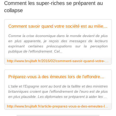
Comment les super-riches se préparent au
collapse
Comment savoir quand votre société est au milieu d'un effondrement ? - MOINS de BIENS PLUS de LIENS
Comme la crise économique dans le monde devient de plus
en plus apparente, je reçois des messages de lecteurs
exprimant certaines préoccupations sur la perception
publique de l'effondrement. Cel...
http://www.brujitafr.fr/2016/02/comment-savoir-quand-votre-societe-est-au-milieu-d-un-effondrement.html
Préparez-vous à des émeutes lors de l'effondrement de l'euro: les diplomates ont reçu l'instruction de se préparer au pire ! - MOINS de BIENS PLUS de LIENS
L'talie et l'Espagne sont au bord de la faillite et des ministres
britanniques croient que l'effondrement de l'euro est de plus
en plus plausible. Les diplomates se préparent à aider les ...
http://www.brujitafr.fr/article-preparez-vous-a-des-emeutes-lors-de-l-effondrement-de-l-euro-les-diplomates-ont-recu-l-instruction-d-90163510.html