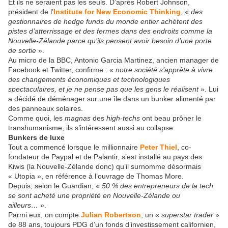
Et ils ne seraient pas les seuls. D’après Robert Johnson,
président de l’
Institute for New Economic Thinking
, «
des
gestionnaires de hedge funds du monde entier achètent des
pistes d’atterrissage et des fermes dans des endroits comme la
Nouvelle-Zélande parce qu’ils pensent avoir besoin d’une porte
de sortie
».
Au micro de la BBC, Antonio Garcia Martinez, ancien manager de
Facebook et Twitter, confirme : «
notre société s’apprête à vivre
des changements économiques et technologiques
spectaculaires, et je ne pense pas que les gens le réalisent
». Lui
a décidé de déménager sur une île dans un bunker alimenté par
des panneaux solaires.
Comme quoi, les
magnas
des
high-techs
ont beau prôner le
transhumanisme, ils s’intéressent aussi au collapse.
Bunkers de luxe
Tout a commencé lorsque le millionnaire
Peter Thiel
, co-
fondateur de Paypal et de Palantir, s’est installé au pays des
Kiwis (la Nouvelle-Zélande donc) qu’il surnomme désormais
« Utopia », en référence à l’ouvrage de Thomas More.
Depuis, selon le Guardian, «
50 % des entrepreneurs de la tech
se sont acheté une propriété en Nouvelle-Zélande ou
ailleurs…
».
Parmi eux, on compte
Julian Robertson
, un «
superstar trader
»
de 88 ans, toujours PDG d’un fonds d’investissement californien,