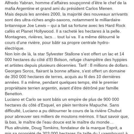
Alfredo Yabran, homme d’affaires soupçonné d’être le chef de la
mafia Argentine et grand ami du président Carlos Menen.
Mais depuis les années 2000, la majorité des nouveaux arrivants
sont des ultra-riches anglo-saxons, notamment le milliardaire
britannique Joe Lewis – qui a fait sa fortune avec les Hard Rock
cafés et Planet Hollywood. Il a racheté les hectares à la pelle.
Montagnes, rivières, lacs… tout lui va. Il a même détourné le
cours d’une rivière, pour bâtir sa propre centrale hydro-
électrique.
Non loin de là, la star Sylvester Stallone s’est offert un lac et 14
000 hectares du côté d’El Bolson, refuge champêtre des hyppies
et artistes depuis plusieurs décennies. Tarif : 8 millions de dollars.
Georges Soros, flairant la bonne affaire, s’est offert un domaine
de 350 000 hectares de terres, acquis au fil des 10 dernières
années. Il a même, pendant quelques temps, été le premier
propriétaire terrien argentin, avant d’être détrôné par famille
Benetton.
Luciano et Carlo se sont bâtis un empire de plus de 900 000
hectares du côté d’Esquel, en plein territoire Mapuche. Sans
difficulté, Luciano a pu détourner le cours de la rivière Chubut
pour abreuver ses milliers de moutons mérinos. Il faut savoir que,
là bas, le maître de l’eau douce est le maître du monde…
Plus altruiste, Doug Tomkins, fondateur de la marque Esprit, a
mis sa propriété de 303 000 hectares (la taille du Luxembourg) à