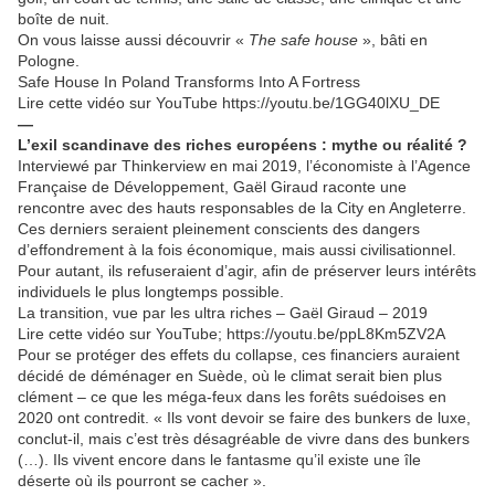
boîte de nuit.
On vous laisse aussi découvrir «
The safe house
», bâti en
Pologne.
Safe House In Poland Transforms Into A Fortress
Lire cette vidéo sur YouTube https://youtu.be/1GG40lXU_DE
—
L’exil scandinave des riches européens : mythe ou réalité ?
Interviewé par Thinkerview en mai 2019, l’économiste à l’Agence
Française de Développement, Gaël Giraud raconte une
rencontre avec des hauts responsables de la City en Angleterre.
Ces derniers seraient pleinement conscients des dangers
d’effondrement à la fois économique, mais aussi civilisationnel.
Pour autant, ils refuseraient d’agir, afin de préserver leurs intérêts
individuels le plus longtemps possible.
La transition, vue par les ultra riches – Gaël Giraud – 2019
Lire cette vidéo sur YouTube; https://youtu.be/ppL8Km5ZV2A
Pour se protéger des effets du collapse, ces financiers auraient
décidé de déménager en Suède, où le climat serait bien plus
clément – ce que les méga-feux dans les forêts suédoises en
2020 ont contredit. « Ils vont devoir se faire des bunkers de luxe,
conclut-il, mais c’est très désagréable de vivre dans des bunkers
(…). Ils vivent encore dans le fantasme qu’il existe une île
déserte où ils pourront se cacher ».