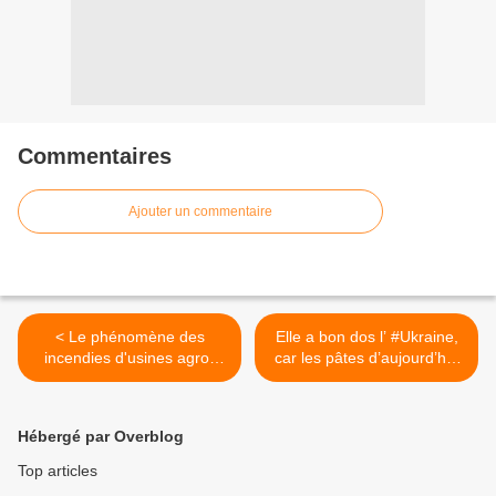
Commentaires
Ajouter un commentaire
< Le phénomène des
Elle a bon dos l’ #Ukraine,
incendies d'usines agro-
car les pâtes d’aujourd’hui
alimentaires a commencé
sont faites avec le #blé de
aussi en #France
l’année dernière ! >
Hébergé par Overblog
Top articles