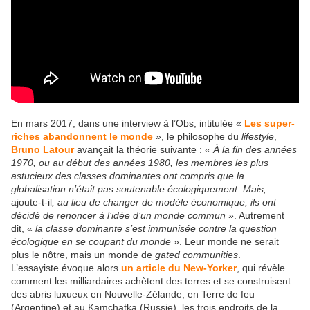
En mars 2017, dans une interview à l’Obs, intitulée «
Les super-
riches abandonnent le monde
», le philosophe du
lifestyle
,
Bruno Latour
avançait la théorie suivante : «
À la fin des années
1970, ou au début des années 1980, les membres les plus
astucieux des classes dominantes ont compris que la
globalisation n’était pas soutenable écologiquement. Mais,
ajoute-t-il
, au lieu de changer de modèle économique, ils ont
décidé de renoncer à l’idée d’un monde commun
». Autrement
dit, «
la classe dominante s’est immunisée contre la question
écologique en se coupant du monde
». Leur monde ne serait
plus le nôtre, mais un monde de
gated communities
.
L’essayiste évoque alors
un article du New-Yorker
, qui révèle
comment les milliardaires achètent des terres et se construisent
des abris luxueux en Nouvelle-Zélande, en Terre de feu
(Argentine) et au Kamchatka (Russie), les trois endroits de la