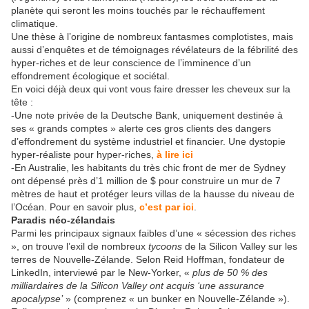
planète qui seront les moins touchés par le réchauffement
climatique.
Une thèse à l’origine de nombreux fantasmes complotistes, mais
aussi d’enquêtes et de témoignages révélateurs de la fébrilité des
hyper-riches et de leur conscience de l’imminence d’un
effondrement écologique et sociétal.
En voici déjà deux qui vont vous faire dresser les cheveux sur la
tête :
-Une note privée de la Deutsche Bank, uniquement destinée à
ses « grands comptes » alerte ces gros clients des dangers
d’effondrement du système industriel et financier. Une dystopie
hyper-réaliste pour hyper-riches,
à lire ici
-En Australie, les habitants du très chic front de mer de Sydney
ont dépensé près d’1 million de $ pour construire un mur de 7
mètres de haut et protéger leurs villas de la hausse du niveau de
l’Océan. Pour en savoir plus,
c’est par ici
.
Paradis néo-zélandais
Parmi les principaux signaux faibles d’une « sécession des riches
», on trouve l’exil de nombreux
tycoons
de la Silicon Valley sur les
terres de Nouvelle-Zélande. Selon Reid Hoffman, fondateur de
LinkedIn, interviewé par le New-Yorker, «
plus de 50 % des
milliardaires de la Silicon Valley ont acquis ‘une assurance
apocalypse’
» (comprenez « un bunker en Nouvelle-Zélande »).