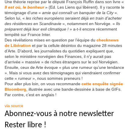
Une théorie reprise par le député François Ruffin dans son livre «
Il est où, le bonheur
» (Ed. Les Liens qui libèrent). Il y raconte le
témoignage d’une «
amie qui connaît un banquier de la City
».
Selon lui, «
les riches européens seraient déjà en train d’acheter
des résidences en Scandinavie
», notamment en Norvège. «
Ils
préparent déjà leur exil climatique !
» a-t-il encore récemment
tempêté sur France Inter.
Des révélations mises en question par l’équipe du
checknews
de Libération
et par la cellule désintox du magazine 28 minutes
d’Arte. D’abord, les journalistes du quotidien expliquent que,
selon le ministère norvégien des Finances, il n’y aurait pas
d’arrivée « massive » de riches étrangers sur le sol Norvégien.
Ensuite, ceux de Arte évoque « plus une rumeur qu’une tendance
». Mais si vous avez des témoignages qui viendraient confirmer
cette « rumeur », nous sommes preneurs !
Pour aller plus loin, on vous recommande
cette enquête signée
Bloomberg
, illustrée avec une bande-dessinée à base de GIFs.
Par contre, c’est en anglais !
via source
Abonnez-vous à notre newsletter
Rester libre !