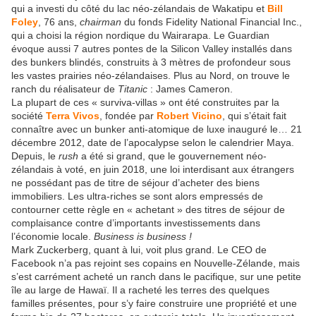
qui a investi du côté du lac néo-zélandais de Wakatipu et
Bill
Foley
, 76 ans,
chairman
du fonds Fidelity National Financial Inc.,
qui a choisi la région nordique du Wairarapa. Le Guardian
évoque aussi 7 autres pontes de la Silicon Valley installés dans
des bunkers blindés, construits à 3 mètres de profondeur sous
les vastes prairies néo-zélandaises. Plus au Nord, on trouve le
ranch du réalisateur de
Titanic
: James Cameron.
La plupart de ces « surviva-villas » ont été construites par la
société
Terra Vivos
, fondée par
Robert Vicino
, qui s’était fait
connaître avec un bunker anti-atomique de luxe inauguré le… 21
décembre 2012, date de l’apocalypse selon le calendrier Maya.
Depuis, le
rush
a été si grand, que le gouvernement néo-
zélandais à voté, en juin 2018, une loi interdisant aux étrangers
ne possédant pas de titre de séjour d’acheter des biens
immobiliers. Les ultra-riches se sont alors empressés de
contourner cette règle en « achetant » des titres de séjour de
complaisance contre d’importants investissements dans
l’économie locale.
Business is business !
Mark Zuckerberg, quant à lui, voit plus grand. Le CEO de
Facebook n’a pas rejoint ses copains en Nouvelle-Zélande, mais
s’est carrément acheté un ranch dans le pacifique, sur une petite
île au large de Hawaï. Il a racheté les terres des quelques
familles présentes, pour s’y faire construire une propriété et une