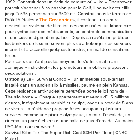
1992. Construit dans un écrin de verdure où « Ike » Eisenhower
pouvait s’adonner à sa passion pour le Golf, il pouvait accueillir
jusqu’à 535 personnes sur 3500 m². Construit sous le terrain de
l’hôtel 5 étoiles «
The Greenbrier
», il contenait un centre
médical, un système de filtration des eaux usées, un laboratoire
pour synthétiser des médicaments, un centre de communication
et une cuisine digne d’un palace. Depuis sa révélation publique
les bunkers de luxe ne servent plus qu’à héberger des serveurs
internet et à accueillir quelques touristes, en mal de sensations
fortes.
Pour ceux qui n’ont pas les moyens de s’offrir un abri anti-
atomique « individuel », les promoteurs immobiliers proposent
deux solutions :
Option a)
Le « Survival Condo »
: un immeuble sous-terrain,
installé dans un ancien silo à missiles, paumé en plein Kansas.
Cette résidence anti-nucléaire
gentryfiée
porte le joli nom de «
The silo home ». Chaque appartement est vendu d’1,5 millions
d’euros, intégralement meublé et équipé, avec un stock de 5 ans
de vivres. La résidence propose à ses occupants plusieurs
services, comme une piscine olympique, un mur d’escalade, un
cinéma, un parc à chiens et une salle de jeux d’arcade. Au moins
PAC-Man nous survivra !
Survival Silos For The Super Rich Cost $3M Per Floor | CNBC
Make It.