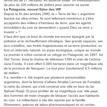
ferme bio de 27 hectares, en autarcie totale. Un investissement
de plus de 100 millions de dollars pour assurer sa survie.
La Patagonie, nouvel Eden des VIP
Depuis la fin des années 1990, la « Terre de feu » argentine
fascine est ultra-riches. Ils sont tellement nombreux à s’être
accaparés des milliers d’hectares de terre, que les agents
immobiliers du coin se demandent « quand Dieu va venir y
investir » ?
Il faut dire que ce bout du monde est encore épargné par la
pollution et le réchauffement climatique. Ses grands espaces, ses
lacs cristallins, ses forêts majestueuses et sa terre productive, en
font un eldorado naturel, un joyau écologique, unique au monde.
Le premier à s’être construit un refuge en Patagonie, en 1997, fut
Ted Turner, boss la chaîne de télévision CNN et mari de l’actrice
Jane Fonda. Il s’est offert 5 000 hectares dans un magnifique site
de la province de Neuquen. Le tout pour (seulement) 6,5 millions
de dollars.
Il a, semble-t-il, été inspiré par plusieurs personnalités
argentines, dont la femme d’affaire Amalita Lacroze de Fortabat,
la reine du ciment, qui s’est construit une villa en face du lac
Nahuel Huapi. Et pour profiter de sa magnifique vue, elle paye
des hommes de main chargés de bloquer l’accès aux habitants
du coin. La milliardaire a vite été rejointe par la famille
Röemmers, patrons de labos pharmaceutiques et un certain