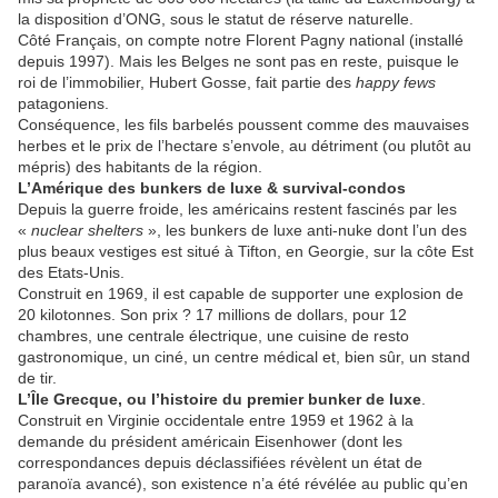
la disposition d’ONG, sous le statut de réserve naturelle.
Côté Français, on compte notre Florent Pagny national (installé
depuis 1997). Mais les Belges ne sont pas en reste, puisque le
roi de l’immobilier, Hubert Gosse, fait partie des
happy fews
patagoniens.
Conséquence, les fils barbelés poussent comme des mauvaises
herbes et le prix de l’hectare s’envole, au détriment (ou plutôt au
mépris) des habitants de la région.
L’Amérique des bunkers de luxe & survival-condos
Depuis la guerre froide, les américains restent fascinés par les
«
nuclear shelters
», les bunkers de luxe anti-nuke dont l’un des
plus beaux vestiges est situé à Tifton, en Georgie, sur la côte Est
des Etats-Unis.
Construit en 1969, il est capable de supporter une explosion de
20 kilotonnes. Son prix ? 17 millions de dollars, pour 12
chambres, une centrale électrique, une cuisine de resto
gastronomique, un ciné, un centre médical et, bien sûr, un stand
de tir.
L’Île Grecque, ou l’histoire du premier bunker de luxe
.
Construit en Virginie occidentale entre 1959 et 1962 à la
demande du président américain Eisenhower (dont les
correspondances depuis déclassifiées révèlent un état de
paranoïa avancé), son existence n’a été révélée au public qu’en