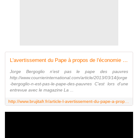
L'avertissement du Pape à propos de l'économie mondiale: le système est proche de l'effondrement ! - MOINS de BIENS PLUS de LIENS
Jorge Bergoglio n'est pas le pape des pauvres
http://www.courrierinternational.com/article/2013/03/14/jorge
-bergoglio-n-est-pas-le-pape-des-pauvres C'est lors d'une
entrevue avec le magazine La ...
http://www.brujitafr.fr/article-l-avertissement-du-pape-a-propos-de-l-economie-mondiale-le-systeme-est-proche-de-l-effondrement-123920766.html